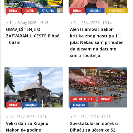
BIHAĆ
CAZIN
KRAJINA
BIHAĆ
KRAJINA
SHOWBIZZ
Thu, 6 Aug 2026 - 15:45
Sun, 26 Jul 2026 - 10:14
OBAVJEŠTENJE O
Alen Islamović nakon
ZATVARANJU CESTE Bihać
kritika zbog nastupa 11.
- Cazin
jula: Nekad sam prinuđen
da pjevam na datume
smrti roditelja
AKTUELNOSTI
BIHAĆ
BIHAĆ
KRAJINA
KRAJINA
Sat, 25 Jul 2026 - 20:31
Sat, 25 Jul 2026 - 12:25
Veliki dan za Krajinu:
Spektakularan doček u
Nakon 84 godine
Bihaću za učesnike 52.