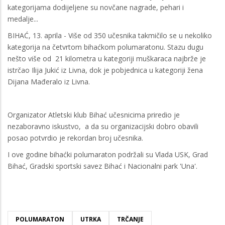
kategorijama dodijeljene su novčane nagrade, pehari i
medalje...
BIHAĆ, 13. aprila - Više od 350 učesnika takmičilo se u nekoliko
kategorija na četvrtom bihaćkom polumaratonu. Stazu dugu
nešto više od 21 kilometra u kategoriji muškaraca najbrže je
istrčao Ilija Jukić iz Livna, dok je pobjednica u kategoriji žena
Dijana Mađeralo iz Livna.
Organizator Atletski klub Bihać učesnicima priredio je
nezaboravno iskustvo, a da su organizacijski dobro obavili
posao potvrdio je rekordan broj učesnika.
I ove godine bihaćki polumaraton podržali su Vlada USK, Grad
Bihać, Gradski sportski savez Bihać i Nacionalni park 'Una'.
POLUMARATON
UTRKA
TRČANJE