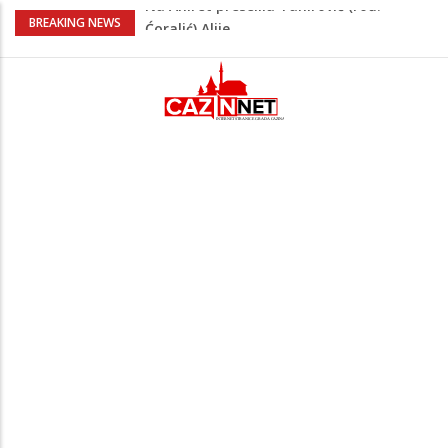
FIFA stala u odbranu Infantina nakon
BREAKING NEWS
skandala sa ljubavnicom
Zašto se Real Madrid ovog ljeta ne
priprema u Sjedinjenim Državama
Evo kakvo vrijeme očekuje Krajinu danas
i narednih 15 dana
Na Ahiret preselio Pajazetović (Osman)
Natko zvani Mujo
Na Ahiret preselila Tahirović (rođ.
Ćoralić) Alije