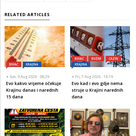
RELATED ARTICLES
BIHAĆ
BUŽIM
CAZIN
BIHAĆ
KRAJINA
KRAJINA
Sun, 9 Aug 2026 - 08:29
Fri, 7 Aug 2026 - 16:19
Evo kakvo vrijeme očekuje
Evo kad i evo gdje nema
Krajinu danas i narednih
struje u Krajini narednih
15 dana
dana