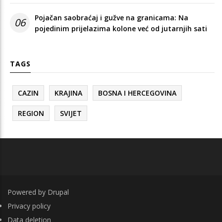
Pojačan saobraćaj i gužve na granicama: Na
06
pojedinim prijelazima kolone već od jutarnjih sati
TAGS
CAZIN
KRAJINA
BOSNA I HERCEGOVINA
REGION
SVIJET
Powered by
Drupal
FOOTER
Privacy policy
Data deletion