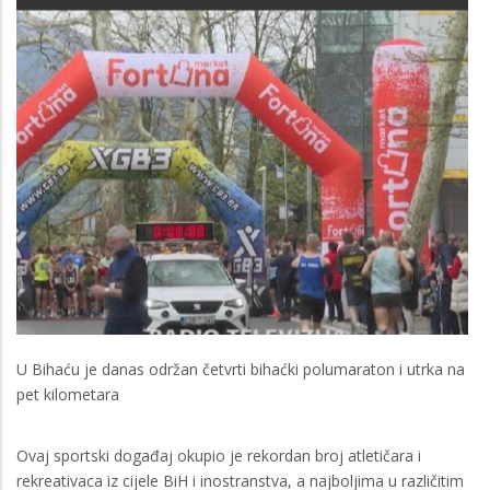
U Bihaću je danas održan četvrti bihaćki polumaraton i utrka na
pet kilometara
Ovaj sportski događaj okupio je rekordan broj atletičara i
rekreativaca iz cijele BiH i inostranstva, a najboljima u različitim