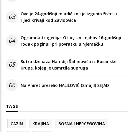
Ovo je 24-godišnji mladić koji je izgubio život u
03
rijeci Krivaji kod Zavidovića
Ogromna tragedija: Otac, sin i njihov 16-godišnji
04
rođak poginuli pri povratku u Njemačku
Sutra dženaza Hamdiji Šahinoviću iz Bosanske
05
Krupe, kojeg je usmrtila supruga
06
Na Ahiret preselio HALILOVIĆ (Smajil) SEJAD
TAGS
CAZIN
KRAJINA
BOSNA I HERCEGOVINA