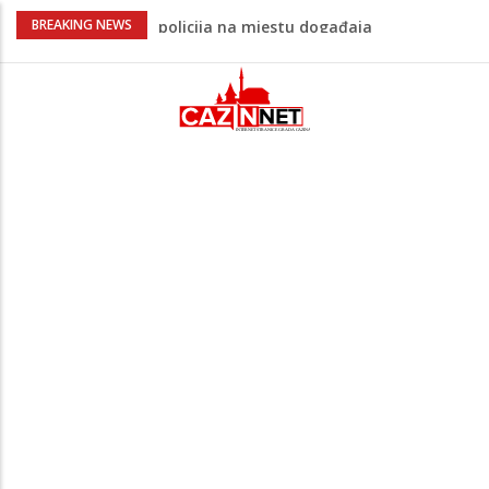
Ovo je 24-godišnji mladić koji je izgubio
BREAKING NEWS
život u rijeci Krivaji kod Zavidovića
Na Ahiret preselio LJUBIJANKIĆ (Hasan)
REDŽEP
Na Ahiret preselio HALILOVIĆ (Smajil)
SEJAD
Sutra dženaza Hamdiji Šahinoviću iz
Bosanske Krupe, kojeg je usmrtila
supruga
Teška saobraćajna nesreća u Cazinu,
policija na mjestu događaja