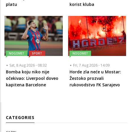
platu
korist kluba
NOGOMET
SPORT
NOGOMET
Sat, 8 Aug 2026 - 08:32
Fri, 7 Aug 2026 - 14:09
Bomba koju niko nije
Horde zla neće u Mostar:
očekivao: Liverpool doveo
Žestoko prozvali
kapitena Barcelone
rukovodstvo FK Sarajevo
CATEGORIES