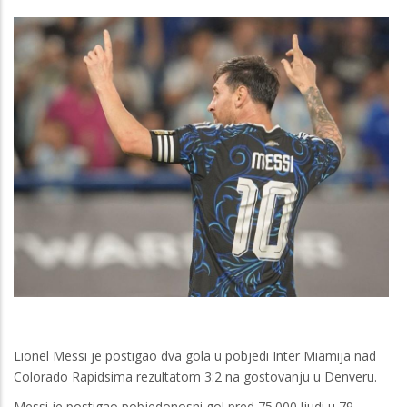
Lionel Messi je postigao dva gola u pobjedi Inter Miamija nad
Colorado Rapidsima rezultatom 3:2 na gostovanju u Denveru.
Messi je postigao pobjedonosni gol pred 75.000 ljudi u 79.