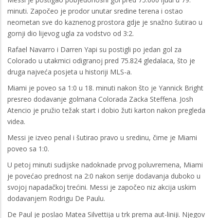
minuti. Započeo je prodor unutar sredine terena i ostao
neometan sve do kaznenog prostora gdje je snažno šutirao u
gornji dio lijevog ugla za vodstvo od 3:2.
Rafael Navarro i Darren Yapi su postigli po jedan gol za
Colorado u utakmici odigranoj pred 75.824 gledalaca, što je
druga najveća posjeta u historiji MLS-a.
Miami je poveo sa 1:0 u 18. minuti nakon što je Yannick Bright
presreo dodavanje golmana Colorada Zacka Steffena. Josh
Atencio je pružio težak start i dobio žuti karton nakon pregleda
videa.
Messi je izveo penal i šutirao pravo u sredinu, čime je Miami
poveo sa 1:0.
U petoj minuti sudijske nadoknade prvog poluvremena, Miami
je povećao prednost na 2:0 nakon serije dodavanja duboko u
svojoj napadačkoj trećini. Messi je započeo niz akcija uskim
dodavanjem Rodrigu De Paulu.
De Paul je poslao Matea Silvettija u trk prema aut-liniji. Njegov