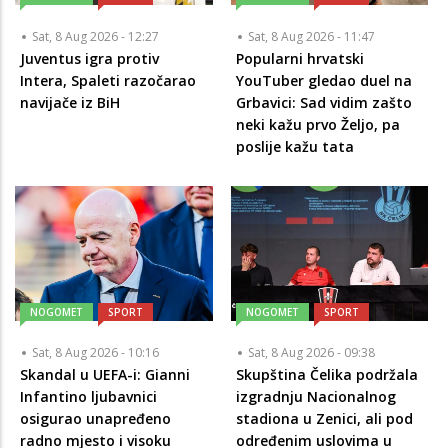
Sat, 8 Aug 2026 - 12:27
Sat, 8 Aug 2026 - 11:47
Juventus igra protiv
Popularni hrvatski
Intera, Spaleti razočarao
YouTuber gledao duel na
navijače iz BiH
Grbavici: Sad vidim zašto
neki kažu prvo Željo, pa
poslije kažu tata
NOGOMET
SPORT
NOGOMET
SPORT
Sat, 8 Aug 2026 - 10:16
Sat, 8 Aug 2026 - 09:38
Skandal u UEFA-i: Gianni
Skupština Čelika podržala
Infantino ljubavnici
izgradnju Nacionalnog
osigurao unapređeno
stadiona u Zenici, ali pod
radno mjesto i visoku
određenim uslovima u