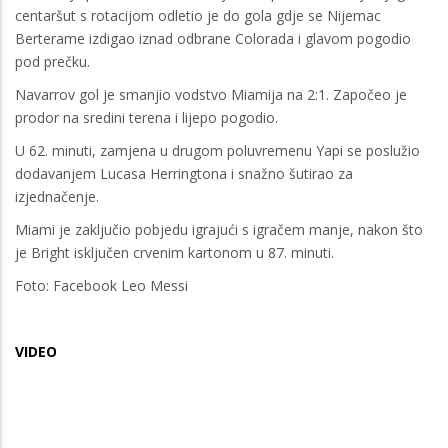
centaršut s rotacijom odletio je do gola gdje se Nijemac
Berterame izdigao iznad odbrane Colorada i glavom pogodio
pod prečku.
Navarrov gol je smanjio vodstvo Miamija na 2:1. Započeo je
prodor na sredini terena i lijepo pogodio.
U 62. minuti, zamjena u drugom poluvremenu Yapi se poslužio
dodavanjem Lucasa Herringtona i snažno šutirao za
izjednačenje.
Miami je zaključio pobjedu igrajući s igračem manje, nakon što
je Bright isključen crvenim kartonom u 87. minuti.
Foto: Facebook Leo Messi
VIDEO