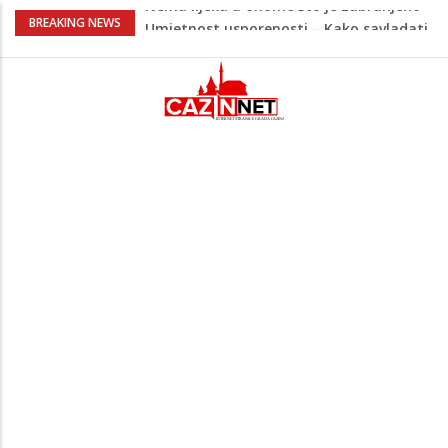
Umjetnost usporenosti – Kako savladati
BREAKING NEWS
"spori vikend" i zaista se odmoriti
Maloljetnik u policijskoj stanici napao
policajca i oštetio vrata
Razmišljate koji automobil kupiti? Nova
Honda Civic dobila odlične ocjene
Pet namirnica za doručak koje će vas
držati sitima sve do ručka
Nema lijeka u onome što je zabranjeno