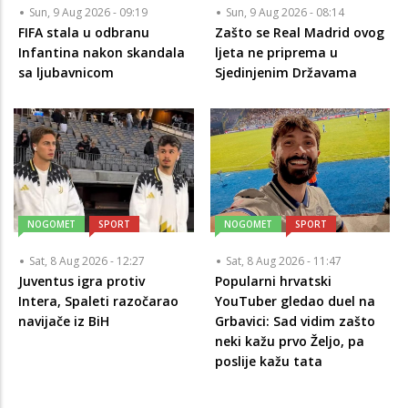
Sun, 9 Aug 2026 - 09:19
Sun, 9 Aug 2026 - 08:14
FIFA stala u odbranu
Zašto se Real Madrid ovog
Infantina nakon skandala
ljeta ne priprema u
sa ljubavnicom
Sjedinjenim Državama
NOGOMET
SPORT
NOGOMET
SPORT
Sat, 8 Aug 2026 - 12:27
Sat, 8 Aug 2026 - 11:47
Juventus igra protiv
Popularni hrvatski
Intera, Spaleti razočarao
YouTuber gledao duel na
navijače iz BiH
Grbavici: Sad vidim zašto
neki kažu prvo Željo, pa
poslije kažu tata