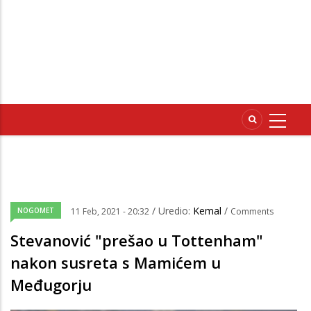
/ Uredio:
Kemal
/
NOGOMET
11 Feb, 2021 - 20:32
Comments
Stevanović "prešao u Tottenham"
nakon susreta s Mamićem u
Međugorju