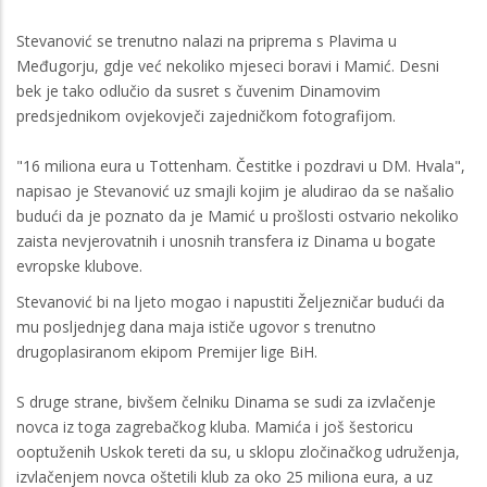
Stevanović se trenutno nalazi na priprema s Plavima u
Međugorju, gdje već nekoliko mjeseci boravi i Mamić. Desni
bek je tako odlučio da susret s čuvenim Dinamovim
predsjednikom ovjekovječi zajedničkom fotografijom.
"16 miliona eura u Tottenham. Čestitke i pozdravi u DM. Hvala",
napisao je Stevanović uz smajli kojim je aludirao da se našalio
budući da je poznato da je Mamić u prošlosti ostvario nekoliko
zaista nevjerovatnih i unosnih transfera iz Dinama u bogate
evropske klubove.
Stevanović bi na ljeto mogao i napustiti Željezničar budući da
mu posljednjeg dana maja ističe ugovor s trenutno
drugoplasiranom ekipom Premijer lige BiH.
S druge strane, bivšem čelniku Dinama se sudi za izvlačenje
novca iz toga zagrebačkog kluba. Mamića i još šestoricu
ooptuženih Uskok tereti da su, u sklopu zločinačkog udruženja,
izvlačenjem novca oštetili klub za oko 25 miliona eura, a uz