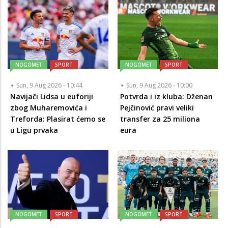
NOGOMET
SPORT
NOGOMET
SPORT
Sun, 9 Aug 2026 - 10:44
Sun, 9 Aug 2026 - 10:00
Navijači Lidsa u euforiji
Potvrda i iz kluba: Dženan
zbog Muharemovića i
Pejčinović pravi veliki
Treforda: Plasirat ćemo se
transfer za 25 miliona
u Ligu prvaka
eura
NOGOMET
SPORT
NOGOMET
SPORT