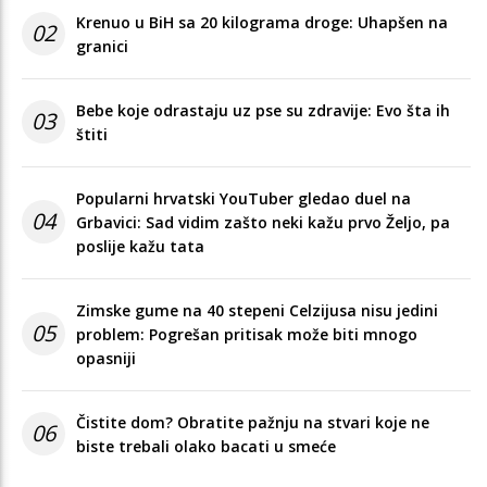
Krenuo u BiH sa 20 kilograma droge: Uhapšen na
02
granici
Bebe koje odrastaju uz pse su zdravije: Evo šta ih
03
štiti
Popularni hrvatski YouTuber gledao duel na
04
Grbavici: Sad vidim zašto neki kažu prvo Željo, pa
poslije kažu tata
Zimske gume na 40 stepeni Celzijusa nisu jedini
05
problem: Pogrešan pritisak može biti mnogo
opasniji
Čistite dom? Obratite pažnju na stvari koje ne
06
biste trebali olako bacati u smeće