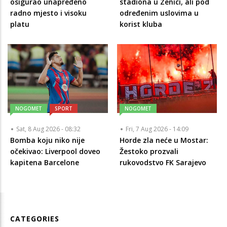
osigurao unapređeno
stadiona u Zenici, ali pod
radno mjesto i visoku
određenim uslovima u
platu
korist kluba
NOGOMET
SPORT
NOGOMET
Sat, 8 Aug 2026 - 08:32
Fri, 7 Aug 2026 - 14:09
Bomba koju niko nije
Horde zla neće u Mostar:
očekivao: Liverpool doveo
Žestoko prozvali
kapitena Barcelone
rukovodstvo FK Sarajevo
CATEGORIES