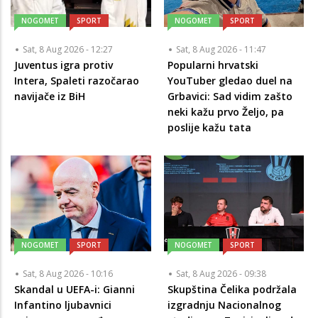
NOGOMET
SPORT
NOGOMET
SPORT
Sat, 8 Aug 2026 - 12:27
Sat, 8 Aug 2026 - 11:47
Juventus igra protiv
Popularni hrvatski
Intera, Spaleti razočarao
YouTuber gledao duel na
navijače iz BiH
Grbavici: Sad vidim zašto
neki kažu prvo Željo, pa
poslije kažu tata
NOGOMET
SPORT
NOGOMET
SPORT
Sat, 8 Aug 2026 - 10:16
Sat, 8 Aug 2026 - 09:38
Skandal u UEFA-i: Gianni
Skupština Čelika podržala
Infantino ljubavnici
izgradnju Nacionalnog