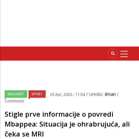
/ Uredio:
Ilman
/
NOGOMET
SPORT
26 Apr, 2026 - 11:04
Comments
Stigle prve informacije o povredi
Mbappea: Situacija je ohrabrujuća, ali
čeka se MRI