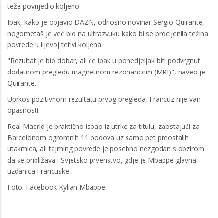
teže povrijedio koljeno.
Ipak, kako je objavio DAZN, odnosno novinar Sergio Quirante,
nogometaš je već bio na ultrazvuku kako bi se procijenila težina
povrede u lijevoj tetivi koljena.
"Rezultat je bio dobar, ali će ipak u ponedjeljak biti podvrgnut
dodatnom pregledu magnetnom rezonancom (MRI)", naveo je
Quirante.
Uprkos pozitivnom rezultatu prvog pregleda, Francuz nije van
opasnosti.
Real Madrid je praktično ispao iz utrke za titulu, zaostajući za
Barcelonom ogromnih 11 bodova uz samo pet preostalih
utakmica, ali tajming povrede je posebno nezgodan s obzirom
da se približava i Svjetsko prvenstvo, gdje je Mbappe glavna
uzdanica Francuske.
Foto: Facebook Kylian Mbappe