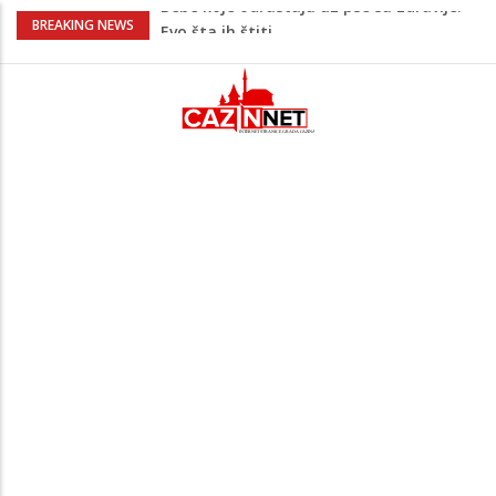
Krenuo u BiH sa 20 kilograma droge:
BREAKING NEWS
Uhapšen na granici
Juventus igra protiv Intera, Spaleti
razočarao navijače iz BiH
Užas: Uhapšen Italijan (45) kako
mobitelom snima djecu na plaži
Čistite dom? Obratite pažnju na stvari
koje ne biste trebali olako bacati u
smeće
Bebe koje odrastaju uz pse su zdravije:
Evo šta ih štiti