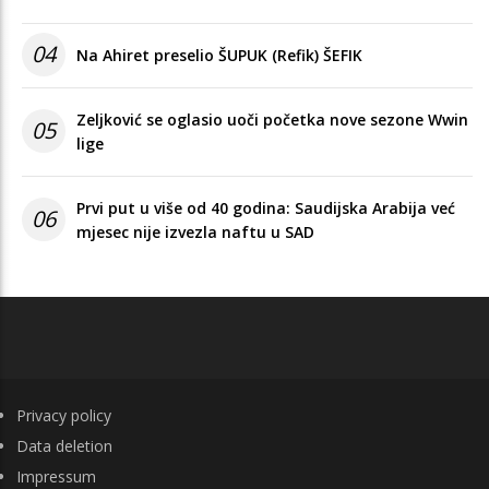
04
Na Ahiret preselio ŠUPUK (Refik) ŠEFIK
Zeljković se oglasio uoči početka nove sezone Wwin
05
lige
Prvi put u više od 40 godina: Saudijska Arabija već
06
mjesec nije izvezla naftu u SAD
FOOTER
Privacy policy
Data deletion
Impressum