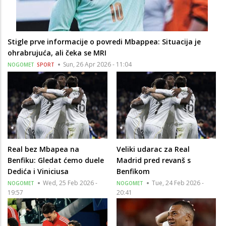
Stigle prve informacije o povredi Mbappea: Situacija je
ohrabrujuća, ali čeka se MRI
Sun, 26 Apr 2026 - 11:04
NOGOMET
SPORT
Real bez Mbapea na
Veliki udarac za Real
Benfiku: Gledat ćemo duele
Madrid pred revanš s
Dedića i Viniciusa
Benfikom
Wed, 25 Feb 2026 -
Tue, 24 Feb 2026 -
NOGOMET
NOGOMET
19:57
20:41