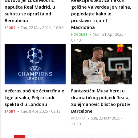
Gotovo je! Luka Modrić
Reakcija Đokovića nakon
napušta Real Madrid, u
golčine Valverdea je viralna,
subotu se oprašta od
pogledajte kako je
Bernabeua
proslavio trijumf
Madriđana
Thu, 22 May 2025 - 16:56
SPORT
Mon, 21 Apr 2025 -
NOGOMET
07:40
Večeras počinje četvrtfinale
Fantastični Musa heroj u
Lige prvaka, Peljto sudi
dramatičnoj pobjedi Reala,
spektakl u Londonu
Sulejmanović blistao protiv
Barcelone
Tue, 8 Apr 2025 - 08:13
SPORT
Sun, 23 Mar 2025 -
KOŠARKA
21:30