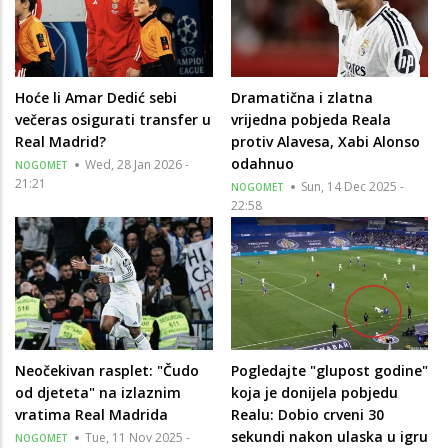
Hoće li Amar Dedić sebi
Dramatična i zlatna
večeras osigurati transfer u
vrijedna pobjeda Reala
Real Madrid?
protiv Alavesa, Xabi Alonso
odahnuo
Wed, 28 Jan 2026 -
NOGOMET
21:21
Sun, 14 Dec 2025 -
NOGOMET
22:58
Neočekivan rasplet: "Čudo
Pogledajte "glupost godine"
od djeteta" na izlaznim
koja je donijela pobjedu
vratima Real Madrida
Realu: Dobio crveni 30
sekundi nakon ulaska u igru
Tue, 11 Nov 2025 -
NOGOMET