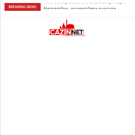
Na Ahiret preselila Bešić (rođ. Blažević)
BREAKING NEWS
Senija – Sena
Na Ahiret preselio ŠUPUK (Refik) ŠEFIK
Evo koje države su zasad za, a koje
protiv Infantina na izborima: Srbija i
Hrvatska se izjasnile
Majka Izeta Nanića progovorila nakon
obilježavanja godišnjice: "Doživjela sam
poniženje na mjestu gdje se odaje
počast mom sinu"
Novi detalji ubistva u Bosanskoj Krupi:
Nezvanično, osumnjičena supruga
ubijenog