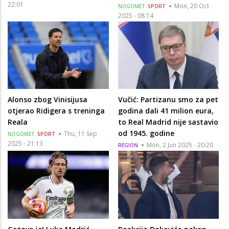
22:01
Mon, 20 Oct
NOGOMET
SPORT
2025 - 08:14
Alonso zbog Vinisijusa
Vučić: Partizanu smo za pet
otjerao Ridigera s treninga
godina dali 41 milion eura,
Reala
to Real Madrid nije sastavio
od 1945. godine
Thu, 11 Sep
NOGOMET
SPORT
2025 - 21:13
Mon, 2 Jun 2025 - 20:20
REGION