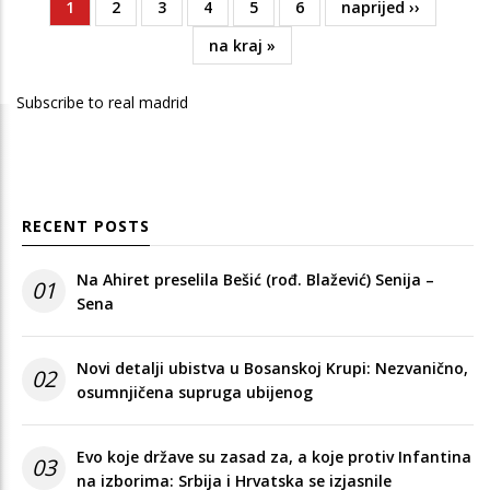
Current
1
Page
2
Page
3
Page
4
Page
5
Page
6
Next
naprijed ››
Pagination
page
page
Last
na kraj »
page
Subscribe to real madrid
RECENT POSTS
Na Ahiret preselila Bešić (rođ. Blažević) Senija –
01
Sena
Novi detalji ubistva u Bosanskoj Krupi: Nezvanično,
02
osumnjičena supruga ubijenog
Evo koje države su zasad za, a koje protiv Infantina
03
na izborima: Srbija i Hrvatska se izjasnile