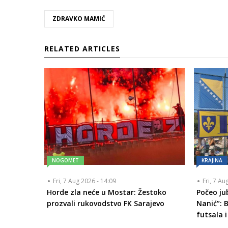
ZDRAVKO MAMIĆ
RELATED ARTICLES
NOGOMET
KRAJINA
Fri, 7 Aug 2026 - 14:09
Fri, 7 Au
Horde zla neće u Mostar: Žestoko
Počeo ju
prozvali rukovodstvo FK Sarajevo
Nanić”: 
futsala i