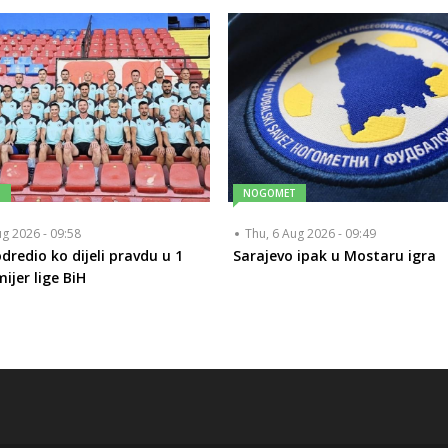
T
NOGOMET
ug 2026 - 09:58
Thu, 6 Aug 2026 - 09:49
dredio ko dijeli pravdu u 1
Sarajevo ipak u Mostaru igra
ijer lige BiH