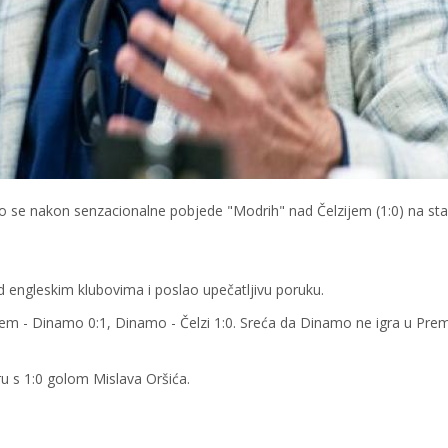
 se nakon senzacionalne pobjede "Modrih" nad Čelzijem (1:0) na sta
engleskim klubovima i poslao upečatljivu poruku.
m - Dinamo 0:1, Dinamo - Čelzi 1:0. Sreća da Dinamo ne igra u Premij
u s 1:0 golom Mislava Oršića.