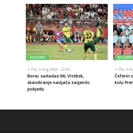
NOGOMET
NOGOME
Thu, 6 Aug 2026 - 22:50
Thu, 6 A
Borac savladao ML Vitebsk,
Čeferin o
skandiranje navijača zasjenilo
kolu Prem
pobjedu