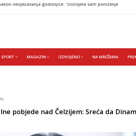
on pada sa tobogana: Vlada šalje avion po njega
tokom dojenja: Izazov s kojim se susreću mnoge mame
 Krajini narednih dana
esla javnost: Supruga ubila muža, poznat identitet
akon obilježavanja godišnjice: "Doživjela sam poniženje
 mom sinu"
SPORT
MAGAZIN
IZDVOJENO
NA MREŽAMA
PRE
ts
ne pobjede nad Čelzijem: Sreća da Dina