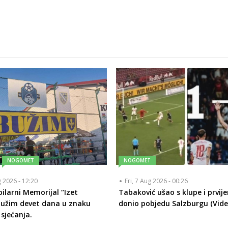
NOGOMET
NOGOMET
g 2026 - 12:20
Fri, 7 Aug 2026 - 00:26
bilarni Memorijal “Izet
Tabaković ušao s klupe i prvij
Bužim devet dana u znaku
donio pobjedu Salzburgu (Vide
 sjećanja.