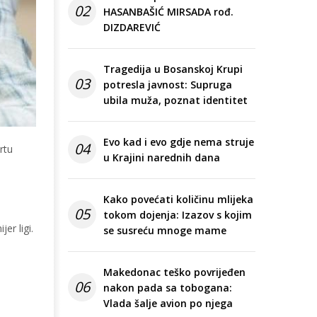
02
HASANBAŠIĆ MIRSADA rođ.
DIZDAREVIĆ
Tragedija u Bosanskoj Krupi
03
potresla javnost: Supruga
ubila muža, poznat identitet
Evo kad i evo gdje nema struje
04
rtu
u Krajini narednih dana
Kako povećati količinu mlijeka
05
tokom dojenja: Izazov s kojim
er ligi.
se susreću mnoge mame
Makedonac teško povrijeđen
06
nakon pada sa tobogana:
Vlada šalje avion po njega