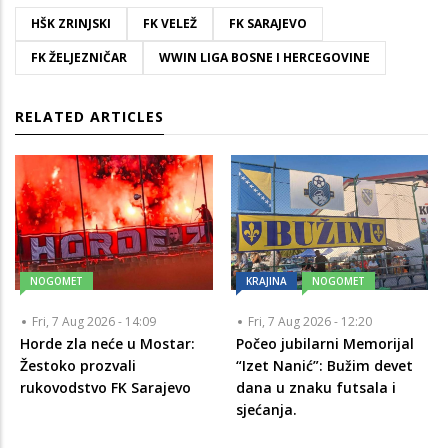
HŠK ZRINJSKI
FK VELEŽ
FK SARAJEVO
FK ŽELJEZNIČAR
WWIN LIGA BOSNE I HERCEGOVINE
RELATED ARTICLES
NOGOMET
KRAJINA
NOGOMET
Fri, 7 Aug 2026 - 14:09
Fri, 7 Aug 2026 - 12:20
Horde zla neće u Mostar:
Počeo jubilarni Memorijal
Žestoko prozvali
“Izet Nanić”: Bužim devet
rukovodstvo FK Sarajevo
dana u znaku futsala i
sjećanja.