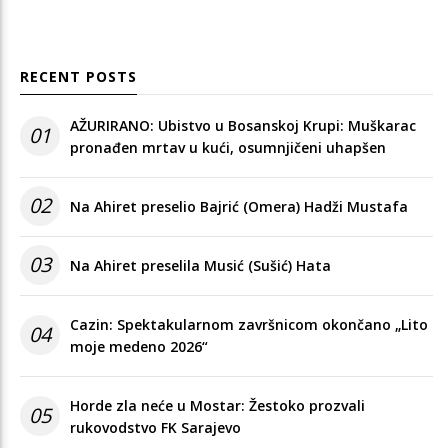
RECENT POSTS
AŽURIRANO: Ubistvo u Bosanskoj Krupi: Muškarac
01
pronađen mrtav u kući, osumnjičeni uhapšen
02
Na Ahiret preselio Bajrić (Omera) Hadži Mustafa
03
Na Ahiret preselila Musić (Sušić) Hata
Cazin: Spektakularnom završnicom okončano „Lito
04
moje medeno 2026“
Horde zla neće u Mostar: Žestoko prozvali
05
rukovodstvo FK Sarajevo