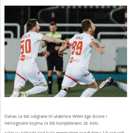
Danas će biti odigrane tri utakmice WWin lige Bosne i
Hercegovine kojima će biti kompletirano 26. kolo.
Jučer su pobjede kod kuće minimalnim rezultatima 1:0 ostvarili