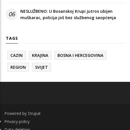
NESLUŽBENO: U Bosanskoj Krupi jutros ubijen
06
muškarac, policija još bez službenog saopćenja
TAGS
CAZIN
KRAJINA
BOSNA I HERCEGOVINA
REGION
SVIJET
Powered by
Drupal
FOOTER
Privacy policy
Data deletion