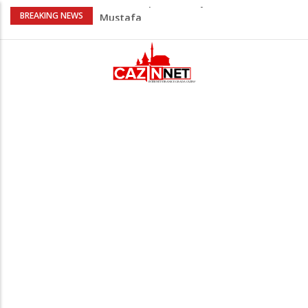
AŽURIRANO: Ubistvo u Bosanskoj Krupi:
BREAKING NEWS
Muškarac pronađen mrtav u kući,
osumnjičeni uhapšen
Horde zla neće u Mostar: Žestoko
prozvali rukovodstvo FK Sarajevo
Cazin: Spektakularnom završnicom
okončano „Lito moje medeno 2026“
Na Ahiret preselila Musić (Sušić) Hata
Na Ahiret preselio Bajrić (Omera) Hadži
Mustafa