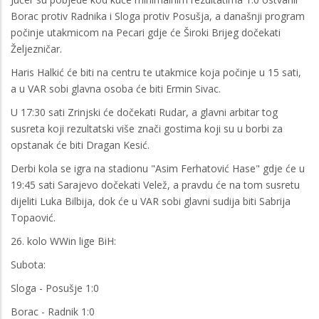
Borac protiv Radnika i Sloga protiv Posušja, a današnji program
počinje utakmicom na Pecari gdje će Široki Brijeg dočekati
Željezničar.
Haris Halkić će biti na centru te utakmice koja počinje u 15 sati,
a u VAR sobi glavna osoba će biti Ermin Sivac.
U 17:30 sati Zrinjski će dočekati Rudar, a glavni arbitar tog
susreta koji rezultatski više znači gostima koji su u borbi za
opstanak će biti Dragan Kesić.
Derbi kola se igra na stadionu "Asim Ferhatović Hase" gdje će u
19:45 sati Sarajevo dočekati Velež, a pravdu će na tom susretu
dijeliti Luka Bilbija, dok će u VAR sobi glavni sudija biti Sabrija
Topaović.
26. kolo WWin lige BiH:
Subota:
Sloga - Posušje 1:0
Borac - Radnik 1:0