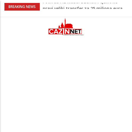
Psihijatrica: Ovo je greška koju većina
BREAKING NEWS
roditelja radi dok razgovara s
tinejdžerima
Ankara ograničava prolaz brodova kroz
Crno more zbog sve većih sigurnosnih
rizika
Navijači Lidsa u euforiji zbog
Muharemovića i Treforda: Plasirat ćemo
se u Ligu prvaka
Na Ahiret preselila Tahirović (rođ.
Ćoralić) Alije
Potvrda i iz kluba: Dženan Pejčinović
pravi veliki transfer za 25 miliona eura