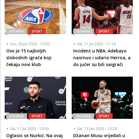
KOŠARKA
SPORT
KOŠARKA
SPORT
Sun, 26 Jul 2026 - 10:30
Sat, 11 Jul 2026 - 11:16
Ovo je 15 najboljih
Incident u NBA: Adebayo
slobodnih igrača koji
nasrnuo i udario Herroa, a
čekaju novi klub
do jučer su bili saigrači
KOŠARKA
SPORT
KOŠARKA
SPORT
Sat, 11 Jul 2026 - 10:00
Sat, 13 Jun 2026 - 10:28
Oglasio se Nurkić: Na ovaj
Džanan Musu vrijeđali u