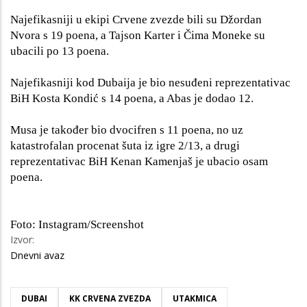
Najefikasniji u ekipi Crvene zvezde bili su Džordan
Nvora s 19 poena, a Tajson Karter i Čima Moneke su
ubacili po 13 poena.
Najefikasniji kod Dubaija je bio nesuđeni reprezentativac
BiH Kosta Kondić s 14 poena, a Abas je dodao 12.
Musa je također bio dvocifren s 11 poena, no uz
katastrofalan procenat šuta iz igre 2/13, a drugi
reprezentativac BiH Kenan Kamenjaš je ubacio osam
poena.
Foto: Instagram/Screenshot
Izvor:
Dnevni avaz
DUBAI
KK CRVENA ZVEZDA
UTAKMICA