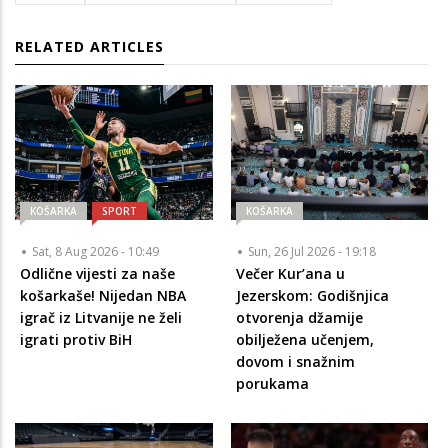
RELATED ARTICLES
KOŠARKA
SPORT
KOŠARKA
Sat, 8 Aug 2026 - 10:49
Sun, 26 Jul 2026 - 19:18
Odlične vijesti za naše
Večer Kur’ana u
košarkaše! Nijedan NBA
Jezerskom: Godišnjica
igrač iz Litvanije ne želi
otvorenja džamije
igrati protiv BiH
obilježena učenjem,
dovom i snažnim
porukama