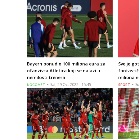
Bayern ponudio 100 miliona eura za
Sve je go
ofanzivca Atletica koji se nalazi u
fantastič
nemilosti trenera
miliona 
Sat, 29 Oct 2022 - 15:45
Su
NOGOMET
SPORT