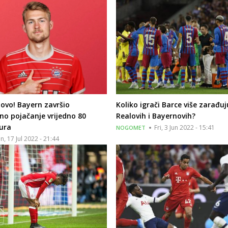
tovo! Bayern završio
Koliko igrači Barce više zarađu
no pojačanje vrijedno 80
Realovih i Bayernovih?
eura
Fri, 3 Jun 2022 - 15:41
NOGOMET
n, 17 Jul 2022 - 21:44