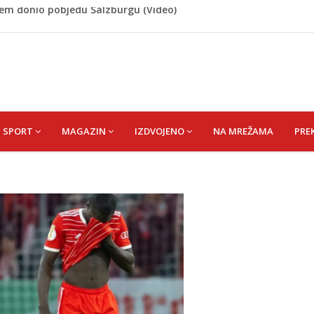
 Rašteli obilježena 31. godišnjica deblokade Unsko-sanskog
re, gradonačelnik Kelna pokrenuo istragu
azina
a: Vatrogasci nadljudskim naporima spriječili veću
cem donio pobjedu Salzburgu (Video)
SPORT
MAGAZIN
IZDVOJENO
NA MREŽAMA
PRE