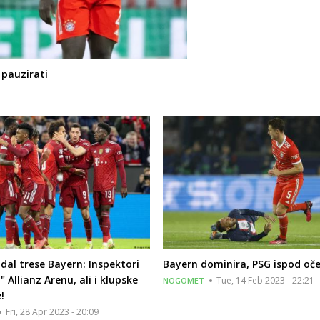
pauzirati
dal trese Bayern: Inspektori
Bayern dominira, PSG ispod oče
" Allianz Arenu, ali i klupske
Tue, 14 Feb 2023 - 22:21
NOGOMET
!
Fri, 28 Apr 2023 - 20:09