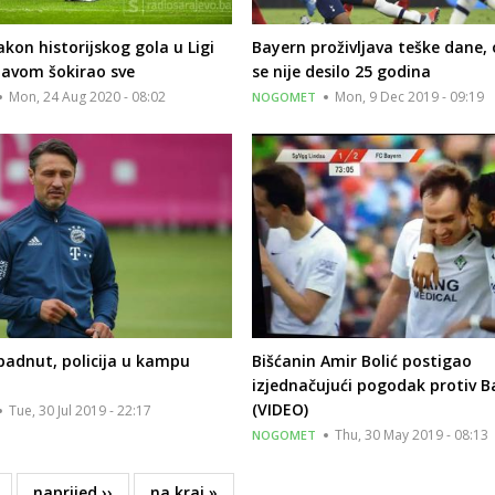
on historijskog gola u Ligi
Bayern proživljava teške dane,
javom šokirao sve
se nije desilo 25 godina
Mon, 24 Aug 2020 - 08:02
Mon, 9 Dec 2019 - 09:19
NOGOMET
padnut, policija u kampu
Bišćanin Amir Bolić postigao
izjednačujući pogodak protiv 
(VIDEO)
Tue, 30 Jul 2019 - 22:17
Thu, 30 May 2019 - 08:13
NOGOMET
age
Next
naprijed ››
Last
na kraj »