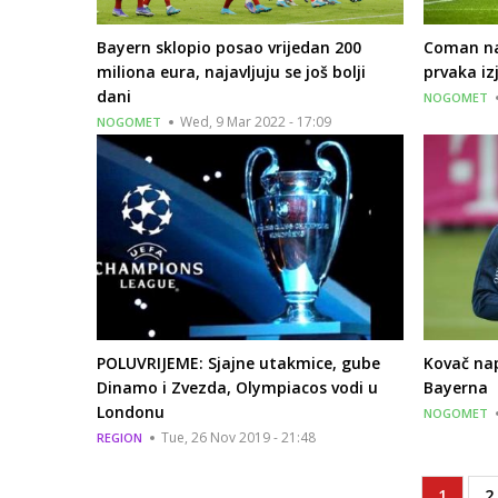
Bayern sklopio posao vrijedan 200
Coman nak
miliona eura, najavljuju se još bolji
prvaka iz
dani
NOGOMET
Wed, 9 Mar 2022 - 17:09
NOGOMET
POLUVRIJEME: Sjajne utakmice, gube
Kovač na
Dinamo i Zvezda, Olympiacos vodi u
Bayerna
Londonu
NOGOMET
Tue, 26 Nov 2019 - 21:48
REGION
Current
1
P
2