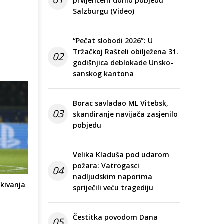
prvijencem donio pobjedu
Salzburgu (Video)
“Pečat slobodi 2026”: U
Tržačkoj Rašteli obilježena 31.
02
godišnjica deblokade Unsko-
sanskog kantona
Borac savladao ML Vitebsk,
03
skandiranje navijača zasjenilo
pobjedu
Velika Kladuša pod udarom
požara: Vatrogasci
04
nadljudskim naporima
kivanja
spriječili veću tragediju
Čestitka povodom Dana
05