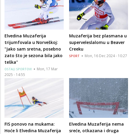
Elvedina Muzaferija
Muzaferija bez plasmana u
trijumfovala u Norveškoj:
superveleslalomu u Beaver
"Jako sam sretna, posebno
Creeku
zato što je sezona bila jako
Mon, 16 Dec 2024 - 10:27
SPORT
teška"
Mon, 17 Mar
OSTALI SPORTOVI
2025 - 14:55
FIS ponovo na mukama:
Elvedina Muzaferija nema
Hoće li Elvedina Muzaferija
sreće, otkazana i druga