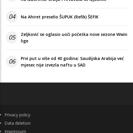
04
Na Ahiret preselio ŠUPUK (Refik) ŠEFIK
Zeljković se oglasio uoči početka nove sezone Wwin
05
lige
Prvi put u više od 40 godina: Saudijska Arabija već
06
mjesec nije izvezla naftu u SAD
FOOTER
Privacy policy
Data deletion
Impressum