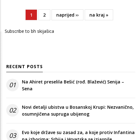
Current
1
Page
2
Next
naprijed ››
Last
na kraj »
Pagination
page
page
page
Subscribe to bh skijašica
RECENT POSTS
Na Ahiret preselila Bešić (rođ. Blažević) Senija –
01
Sena
Novi detalji ubistva u Bosanskoj Krupi: Nezvanično,
02
osumnjičena supruga ubijenog
Evo koje države su zasad za, a koje protiv Infantina
03
na izborima: Srbija i Hrvatska se izjasnile