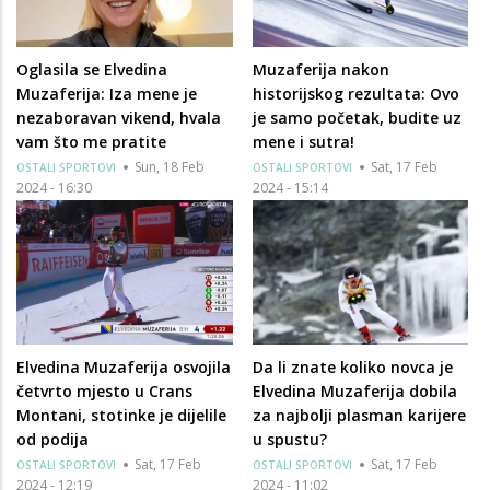
Oglasila se Elvedina
Muzaferija nakon
Muzaferija: Iza mene je
historijskog rezultata: Ovo
nezaboravan vikend, hvala
je samo početak, budite uz
vam što me pratite
mene i sutra!
Sun, 18 Feb
Sat, 17 Feb
OSTALI SPORTOVI
OSTALI SPORTOVI
2024 - 16:30
2024 - 15:14
Elvedina Muzaferija osvojila
Da li znate koliko novca je
četvrto mjesto u Crans
Elvedina Muzaferija dobila
Montani, stotinke je dijelile
za najbolji plasman karijere
od podija
u spustu?
Sat, 17 Feb
Sat, 17 Feb
OSTALI SPORTOVI
OSTALI SPORTOVI
2024 - 12:19
2024 - 11:02