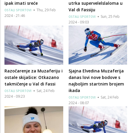
ipak imati sreće
utrka supervelelslaloma u
Val di Fassiju
Thu, 29 Feb
OSTALI SPORTOVI
2024 - 21:46
Sun, 25 Feb
OSTALI SPORTOVI
2024 - 09:03
Razočarenje za Muzaferiju i
Sjajna Elvedina Muzaferija
ostale skijašice: Otkazano
danas lovi nove bodove s
takmičenje u Val di Fassi
najboljim startnim brojem
ikada
Sat, 24 Feb
OSTALI SPORTOVI
2024 - 09:23
Sat, 24 Feb
OSTALI SPORTOVI
2024 - 08:07