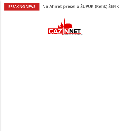
Na Ahiret preselio ŠUPUK (Refik) ŠEFIK
BREAKING NEWS
Evo koje države su zasad za, a koje
protiv Infantina na izborima: Srbija i
Hrvatska se izjasnile
Majka Izeta Nanića progovorila nakon
obilježavanja godišnjice: "Doživjela sam
poniženje na mjestu gdje se odaje
počast mom sinu"
Novi detalji ubistva u Bosanskoj Krupi:
Nezvanično, osumnjičena supruga
ubijenog
Na Ahiret preselila Bešić (rođ. Blažević)
Senija – Sena