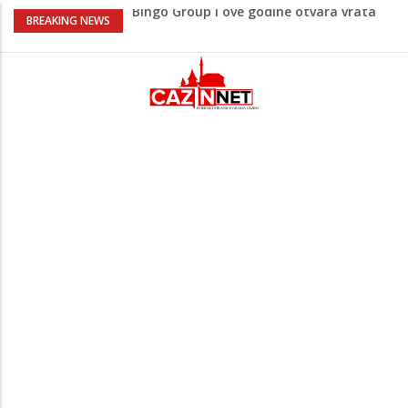
Bingo Group i ove godine otvara vrata
BREAKING NEWS
VIP događaja građanima
Lepa Brena pala na koncertu u Budvi
nakon kultnog zamaha nogom: "Nisi bio
na njenom koncertu ako nije pala"
Na Ahiret preselio BEKTAŠEVIĆ (HUSEIN)
HUSEIN-BEKTAŠ
Ugašena mladost: Na Ahiret preselila
Ljubunčić (Enver) Aldina
Peti korpus, Sila nebeska: Na današnji
dan Armija RBiH porazila je izdajnike u
Velikoj Kladuši