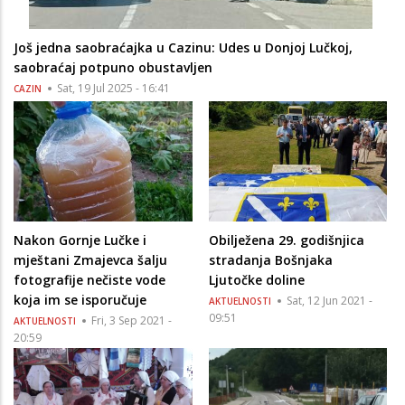
Još jedna saobraćajka u Cazinu: Udes u Donjoj Lučkoj,
saobraćaj potpuno obustavljen
Sat, 19 Jul 2025 - 16:41
CAZIN
Nakon Gornje Lučke i
Obilježena 29. godišnjica
mještani Zmajevca šalju
stradanja Bošnjaka
fotografije nečiste vode
Ljutočke doline
koja im se isporučuje
Sat, 12 Jun 2021 -
AKTUELNOSTI
09:51
Fri, 3 Sep 2021 -
AKTUELNOSTI
20:59