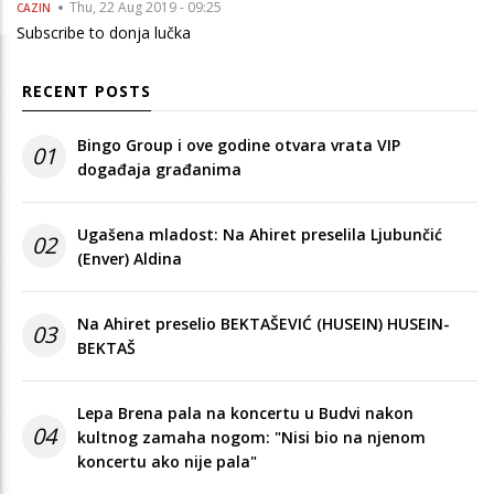
Thu, 22 Aug 2019 - 09:25
CAZIN
Subscribe to donja lučka
RECENT POSTS
Bingo Group i ove godine otvara vrata VIP
01
događaja građanima
Ugašena mladost: Na Ahiret preselila Ljubunčić
02
(Enver) Aldina
Na Ahiret preselio BEKTAŠEVIĆ (HUSEIN) HUSEIN-
03
BEKTAŠ
Lepa Brena pala na koncertu u Budvi nakon
04
kultnog zamaha nogom: "Nisi bio na njenom
koncertu ako nije pala"