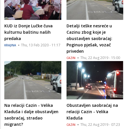
KUD iz Donje Lučke čuva
Detalji teške nesreće u
kulturnu baštinu naših
Cazinu zbog koje je
predaka
obustavljen saobraćaj:
Poginuo pješak, vozač
Thu, 13 Feb 2020 - 11:17
KRAJINA
priveden
Thu, 22 Aug 2019 - 15:00
CAZIN
Na relaciji Cazin - Velika
Obustavljen saobraćaj na
Kladuša i dalje obustavljen
relaciji Cazin - Velika
saobraćaj, stradao
Kladuša
migrant?
Thu, 22 Aug 2019 - 07:23
CAZIN