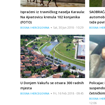
Ispraćeni iz travničkog naselja Karaula:
SAOBRAĆA
Na Ajvatovicu krenula 102 konjanika
automobi
(FOTO)
teže povr
Sat, 30 Jun 2018 - 10:29
BOSNA I HERCEGOVINA
BOSNA I HE
U Donjem Vakufu se otvara 300 radnih
Policajac
mjesta
suspendo
četničkim
Fri, 16 Feb 2018 - 09:45
BOSNA I HERCEGOVINA
BOSNA I HE
12:06