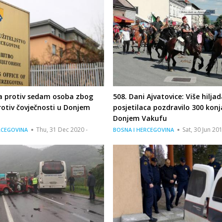
a protiv sedam osoba zbog
508. Dani Ajvatovice: Više hiljad
rotiv čovječnosti u Donjem
posjetilaca pozdravilo 300 konj
Donjem Vakufu
Thu, 31 Dec 2020 -
Sat, 30 Jun 20
RCEGOVINA
BOSNA I HERCEGOVINA