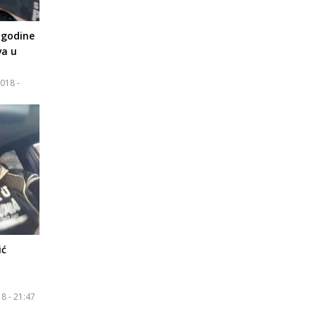
 godine
va u
018 -
ić
8 - 21:47