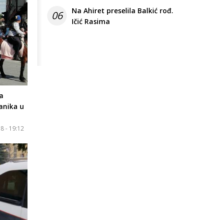
Na Ahiret preselila Balkić rođ.
06
Ičić Rasima
a
anika u
18 - 19:12