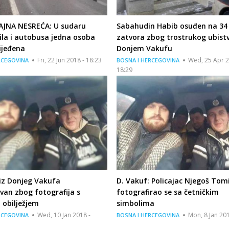
JNA NESREĆA: U sudaru
Sabahudin Habib osuđen na 34
la i autobusa jedna osoba
zatvora zbog trostrukog ubist
ijeđena
Donjem Vakufu
Fri, 22 Jun 2018 - 18:23
Wed, 25 Apr 2
RCEGOVINA
BOSNA I HERCEGOVINA
18:29
 iz Donjeg Vakufa
D. Vakuf: Policajac Njegoš Tom
van zbog fotografija s
fotografirao se sa četničkim
 obilježjem
simbolima
Wed, 10 Jan 2018 -
Mon, 8 Jan 201
RCEGOVINA
BOSNA I HERCEGOVINA