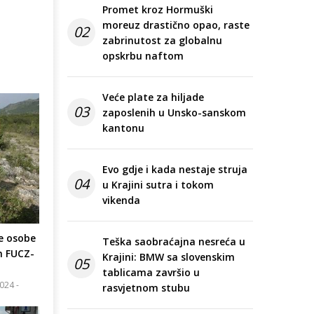
Promet kroz Hormuški
moreuz drastično opao, raste
02
zabrinutost za globalnu
opskrbu naftom
Veće plate za hiljade
03
zaposlenih u Unsko-sanskom
kantonu
Evo gdje i kada nestaje struja
04
u Krajini sutra i tokom
vikenda
e osobe
Teška saobraćajna nesreća u
ih FUCZ-
Krajini: BMW sa slovenskim
05
tablicama završio u
024 -
rasvjetnom stubu