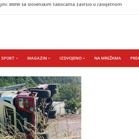
Krajini sutra i tokom vikenda
ih u Unsko-sanskom kantonu
astično opao, raste zabrinutost za globalnu opskrbu
en da je nasmrt pretukao majku, potom pokušao skočiti s
jini: BMW sa slovenskim tablicama završio u rasvjetnom
SPORT
MAGAZIN
IZDVOJENO
NA MREŽAMA
PRE