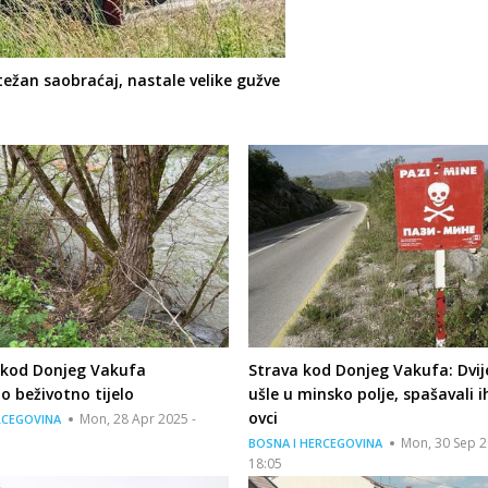
ežan saobraćaj, nastale velike gužve
 kod Donjeg Vakufa
Strava kod Donjeg Vakufa: Dvij
 beživotno tijelo
ušle u minsko polje, spašavali 
ovci
Mon, 28 Apr 2025 -
RCEGOVINA
Mon, 30 Sep 2
BOSNA I HERCEGOVINA
18:05