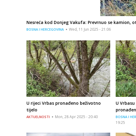
Nesreća kod Donjeg Vakufa: Prevrnuo se kamion, ot
Wed, 11 Jun 2025 - 21:06
BOSNA I HERCEGOVINA
U rijeci Vrbas pronađeno beživotno
U Vrbasu
tijelo
pronađeno
Mon, 28 Apr 2025 - 20:40
AKTUELNOSTI
BOSNA I HE
19:25