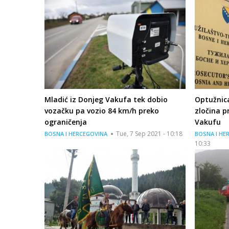
Mladić iz Donjeg Vakufa tek dobio
Optužnic
vozačku pa vozio 84 km/h preko
zločina p
ograničenja
Vakufu
Tue, 7 Sep 2021 - 10:18
BOSNA I HERCEGOVINA
BOSNA I HE
10:33