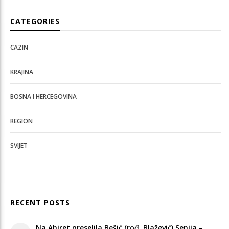
CATEGORIES
CAZIN
KRAJINA
BOSNA I HERCEGOVINA
REGION
SVIJET
RECENT POSTS
Na Ahiret preselila Bešić (rođ. Blažević) Senija –