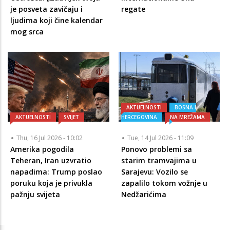
je posveta zavičaju i
regate
ljudima koji čine kalendar
mog srca
AKTUELNOSTI
BOSNA I
AKTUELNOSTI
SVIJET
HERCEGOVINA
NA MREŽAMA
Thu, 16 Jul 2026 - 10:02
Tue, 14 Jul 2026 - 11:09
Amerika pogodila
Ponovo problemi sa
Teheran, Iran uzvratio
starim tramvajima u
napadima: Trump poslao
Sarajevu: Vozilo se
poruku koja je privukla
zapalilo tokom vožnje u
pažnju svijeta
Nedžarićima