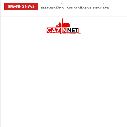
Na Ahiret preselila Bešić (rođ. Blažević)
BREAKING NEWS
Senija – Sena
Na Ahiret preselio ŠUPUK (Refik) ŠEFIK
Evo koje države su zasad za, a koje
protiv Infantina na izborima: Srbija i
Hrvatska se izjasnile
Majka Izeta Nanića progovorila nakon
obilježavanja godišnjice: "Doživjela sam
poniženje na mjestu gdje se odaje
počast mom sinu"
Novi detalji ubistva u Bosanskoj Krupi:
Nezvanično, osumnjičena supruga
ubijenog