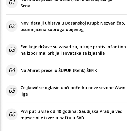
01
Sena
Novi detalji ubistva u Bosanskoj Krupi: Nezvanično,
02
osumnjičena supruga ubijenog
Evo koje države su zasad za, a koje protiv Infantina
03
na izborima: Srbija i Hrvatska se izjasnile
04
Na Ahiret preselio ŠUPUK (Refik) ŠEFIK
Zeljković se oglasio uoči početka nove sezone Wwin
05
lige
Prvi put u više od 40 godina: Saudijska Arabija već
06
mjesec nije izvezla naftu u SAD