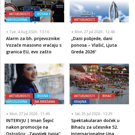
AKTUELNOSTI
BOSNA I
HERCEGOVINA
AKTUELNOSTI
Tue, 4 Aug 2026 - 13:16
Mon, 27 Jul 2026 - 12:46
Alarm za bh. prijevoznike:
„Dani pobjede, dani
Vozače masovno vraćaju s
ponosa – Vlašić, Ljuta
granica EU, evo zašto
Greda 2026“
AKTUELNOSTI
BOSNA I
AKTUELNOSTI
BIHAĆ
HERCEGOVINA
NA MREŽAMA
KRAJINA
Mon, 27 Jul 2026 - 11:49
Sat, 25 Jul 2026 - 12:25
INTERVJU | Iman Šepić
Spektakularan doček u
nakon promocije na
Bihaću za učesnike 52.
Ostrošcu: „Zauvijek tvoja“
Internacionalne Una