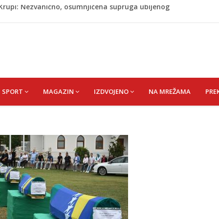
ažević) Senija – Sena
ŠEFIK
je protiv Infantina na izborima: Srbija i Hrvatska se
akon obilježavanja godišnjice: "Doživjela sam poniženje
 mom sinu"
j Krupi: Nezvanično, osumnjičena supruga ubijenog
SPORT
MAGAZIN
IZDVOJENO
NA MREŽAMA
PRE