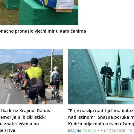
konačno pronašlo vječni mir u Kamičanima
čka kroz Krajinu: Danas
“Prije nasilja nad tijelima dolazi
morijalni biciklistički
nad istinom”: Snažna poruka m
u znak sjećanja na
Kudića odjeknula u svim džam
ke žrtve
Fri, 17 Jul 2026 - 19
KRAJINA
RELIGIJA