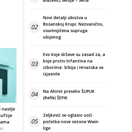
Blažević) Senija – Sena
Novi detalji ubistva u
Bosanskoj Krupi: Nezvanično,
02
osumnjičena supruga
ubijenog
Evo koje države su zasad za, a
koje protiv Infantina na
03
izborima: Srbija i Hrvatska se
izjasnile
Na Ahiret preselio ŠUPUK
04
(Refik) ŠEFIK
 nasilje
Zeljković se oglasio uoči
uftije
05
početka nove sezone Wwin
ijama
lige
:46