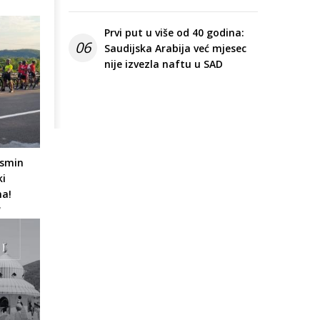
Prvi put u više od 40 godina:
06
Saudijska Arabija već mjesec
nije izvezla naftu u SAD
asmin
ki
ma!
7