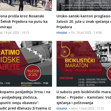
lona prošla kroz Bosanski
Unsko-sanski kanton proglasio
 Šehidi Prijedora na putu ka
žalosti 20. jula u znak sjećanja
smiraju
Prijedora
at, 19 Jul 2025 - 16:15
Fri, 18 Jul 2025 - 14:06
KRAJINA
kopamo posljednju žrtvu i ne
U subotu peti biciklistički mar
posljednjeg zločinca,
Bihać – Prijedor – Kamičani: Vo
puniti svoju obavezu“:
sjećanja i poštovanja
udić pred dženazu žrtvama iz
Mon, 14 Jul 2025 - 11:37
KRAJINA