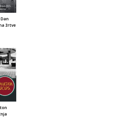
 Dan
 na žrtve
aton
žnja