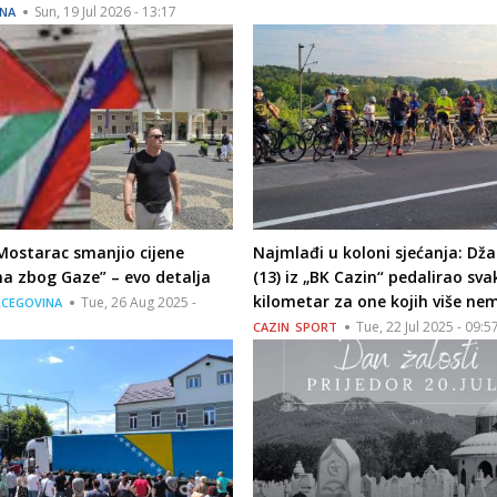
Sun, 19 Jul 2026 - 13:17
INA
 “Mostarac smanjio cijene
Najmlađi u koloni sjećanja: Dž
a zbog Gaze” – evo detalja
(13) iz „BK Cazin“ pedalirao sva
kilometar za one kojih više ne
Tue, 26 Aug 2025 -
RCEGOVINA
Tue, 22 Jul 2025 - 09:5
CAZIN
SPORT