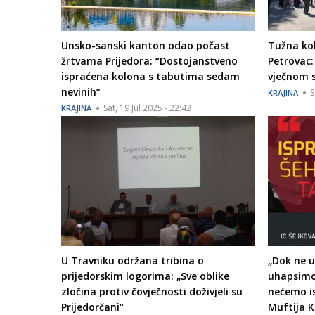
Unsko-sanski kanton odao počast
Tužna ko
žrtvama Prijedora: “Dostojanstveno
Petrovac:
ispraćena kolona s tabutima sedam
vječnom 
nevinih”
S
KRAJINA
Sat, 19 Jul 2025 - 22:42
KRAJINA
U Travniku održana tribina o
„Dok ne u
prijedorskim logorima: „Sve oblike
uhapsimo 
zločina protiv čovječnosti doživjeli su
nećemo is
Prijedorčani“
Muftija K