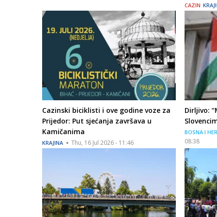
CAZIN
KRAJ
Cazinski biciklisti i ove godine voze za
Dirljivo:
Prijedor: Put sjećanja završava u
Slovencim
Kamičanima
BOSNA I HE
08:38
Thu, 16 Jul 2026 - 11:46
KRAJINA