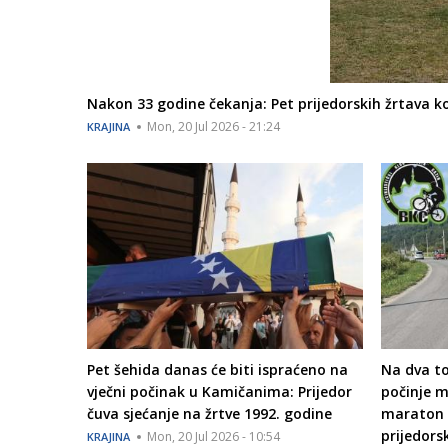
Nakon 33 godine čekanja: Pet prijedorskih žrtava 
Mon, 20 Jul 2026 - 21:24
KRAJINA
Pet šehida danas će biti ispraćeno na
Na dva to
vječni počinak u Kamičanima: Prijedor
počinje me
čuva sjećanje na žrtve 1992. godine
maraton 
prijedors
Mon, 20 Jul 2026 - 10:54
KRAJINA