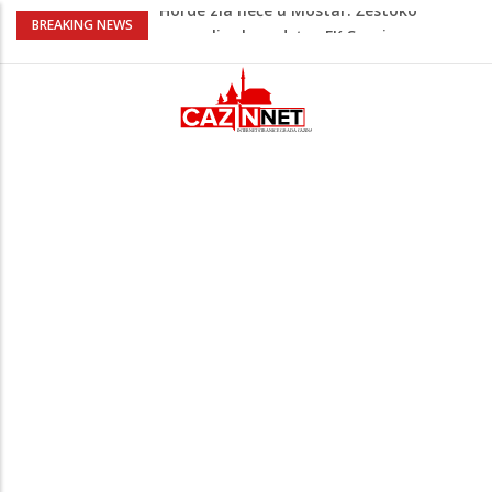
Na Ahiret preselila Rekić (Balić) Asima
BREAKING NEWS
Dramatično kod Konjica: Požar se širi
prema kućama, dva helikoptera gase
vatru
NESLUŽBENO: U Bosanskoj Krupi jutros
ubijen muškarac, policija još bez
službenog saopćenja
Počeo jubilarni Memorijal “Izet Nanić”:
Bužim devet dana u znaku futsala i
sjećanja.
Horde zla neće u Mostar: Žestoko
prozvali rukovodstvo FK Sarajevo