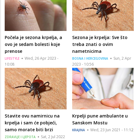
Počela je sezona krpelja, a
Sezona je krpelja: Sve što
ovo je sedam bolesti koje
treba znati o ovim
prenose
nametnicima
Wed, 26 Apr 2023 -
Sun, 2 Apr
LIFESTYLE
BOSNA I HERCEGOVINA
10:08
2023 - 10:56
Stavite ovu namirnicu na
Krpelji pune ambulante u
krpelja i sam će pobjeći,
Sanskom Mostu
samo morate biti brzi
Wed, 23 Jun 2021 - 11:12
KRAJINA
Sat, 2 Jul 2022
ZDRAVLJE I LJEPOTA