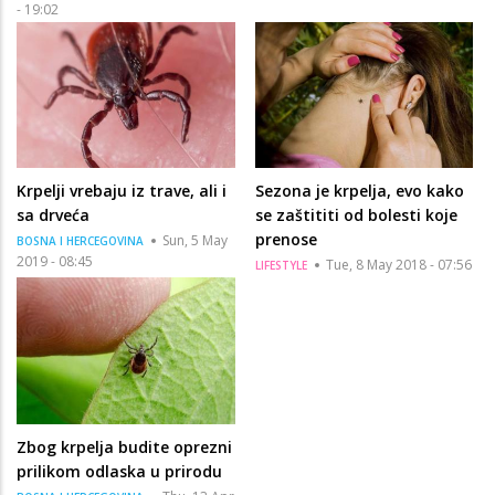
- 19:02
Krpelji vrebaju iz trave, ali i
Sezona je krpelja, evo kako
sa drveća
se zaštititi od bolesti koje
prenose
Sun, 5 May
BOSNA I HERCEGOVINA
2019 - 08:45
Tue, 8 May 2018 - 07:56
LIFESTYLE
Zbog krpelja budite oprezni
prilikom odlaska u prirodu