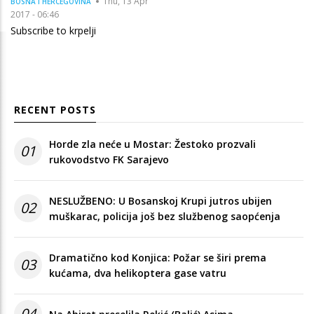
Thu, 13 Apr
BOSNA I HERCEGOVINA
2017 - 06:46
Subscribe to krpelji
RECENT POSTS
Horde zla neće u Mostar: Žestoko prozvali
01
rukovodstvo FK Sarajevo
NESLUŽBENO: U Bosanskoj Krupi jutros ubijen
02
muškarac, policija još bez službenog saopćenja
Dramatično kod Konjica: Požar se širi prema
03
kućama, dva helikoptera gase vatru
04