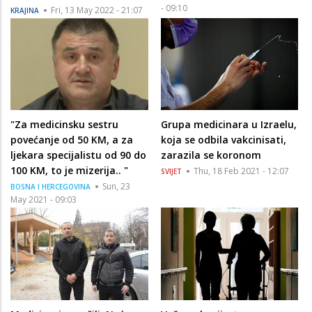
- 09:10
Fri, 13 May 2022 - 21:07
KRAJINA
"Za medicinsku sestru
Grupa medicinara u Izraelu,
povećanje od 50 KM, a za
koja se odbila vakcinisati,
ljekara specijalistu od 90 do
zarazila se koronom
100 KM, to je mizerija.. "
Thu, 18 Feb 2021 - 12:07
SVIJET
Sun, 23
BOSNA I HERCEGOVINA
May 2021 - 09:03