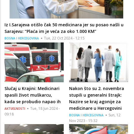
Iz I.Sarajeva otišlo čak 50 medicinara jer su posao našli u
Sarajevu: “Plaća im je veća za oko 1.000 KM”
Tue, 22 Oct 2024 - 12:15
BOSNA I HERCEGOVINA
Slučaj u Krajini: Medicinari
Nakon što su 2. novembra
spasili život muškarcu,
stupili u generalni štrajk:
kada se probudio napao ih
Nazire se kraj agonije za
medicinare u Hercegovini
Tue, 18 Jun 2024 -
AKTUELNOSTI
09:18
Sun, 12
BOSNA I HERCEGOVINA
Nov 2023 - 15:32