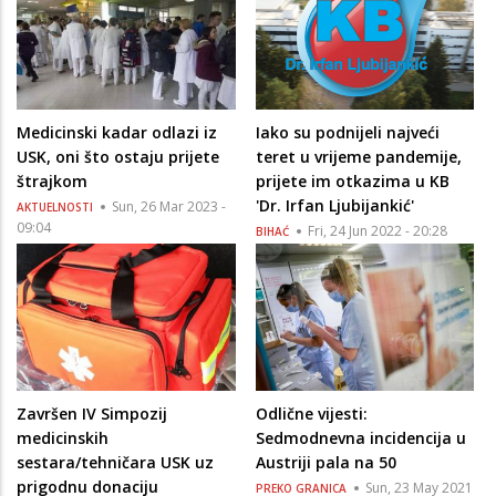
Medicinski kadar odlazi iz
Iako su podnijeli najveći
USK, oni što ostaju prijete
teret u vrijeme pandemije,
štrajkom
prijete im otkazima u KB
'Dr. Irfan Ljubijankić'
Sun, 26 Mar 2023 -
AKTUELNOSTI
09:04
Fri, 24 Jun 2022 - 20:28
BIHAĆ
Završen IV Simpozij
Odlične vijesti:
medicinskih
Sedmodnevna incidencija u
sestara/tehničara USK uz
Austriji pala na 50
prigodnu donaciju
Sun, 23 May 2021
PREKO GRANICA