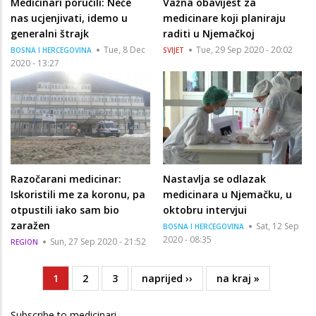
Medicinari poručili: Neće
Važna obavijest za
nas ucjenjivati, idemo u
medicinare koji planiraju
generalni štrajk
raditi u Njemačkoj
Tue, 8 Dec
Tue, 29 Sep 2020 - 20:02
BOSNA I HERCEGOVINA
SVIJET
2020 - 13:27
Razočarani medicinar:
Nastavlja se odlazak
Iskoristili me za koronu, pa
medicinara u Njemačku, u
otpustili iako sam bio
oktobru intervjui
zaražen
Sat, 12 Sep
BOSNA I HERCEGOVINA
2020 - 08:35
Sun, 27 Sep 2020 - 21:52
REGION
Current
1
Page
2
Page
3
Next
naprijed ››
Last
na kraj »
Pagination
page
page
page
Subscribe to medicinari