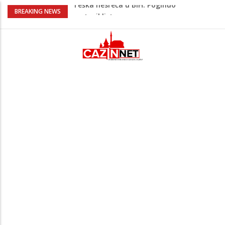
Na Ahiret preselio HALILOVIĆ (Smajil)
BREAKING NEWS
SEJAD
Sutra dženaza Hamdiji Šahinoviću iz
Bosanske Krupe, kojeg je usmrtila
supruga
Ogromna tragedija: Otac, sin i njihov 16-
godišnji rođak poginuli pri povratku u
Njemačku
Prvi put nakon 40 godina Amerika ostala
bez saudijske nafte
Teška nesreća u BiH: Poginuo
motociklista