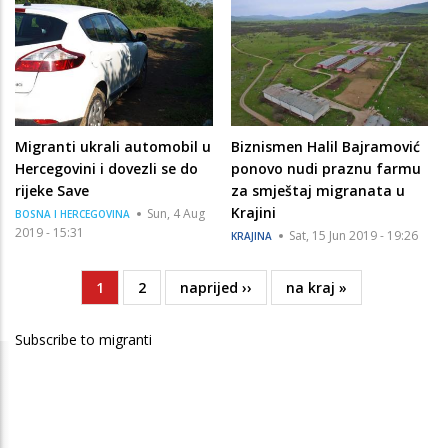
Migranti ukrali automobil u
Biznismen Halil Bajramović
Hercegovini i dovezli se do
ponovo nudi praznu farmu
rijeke Save
za smještaj migranata u
Krajini
Sun, 4 Aug
BOSNA I HERCEGOVINA
2019 - 15:31
Sat, 15 Jun 2019 - 19:26
KRAJINA
Current
1
Page
2
Next
naprijed ››
Last
na kraj »
Pagination
page
page
page
Subscribe to migranti