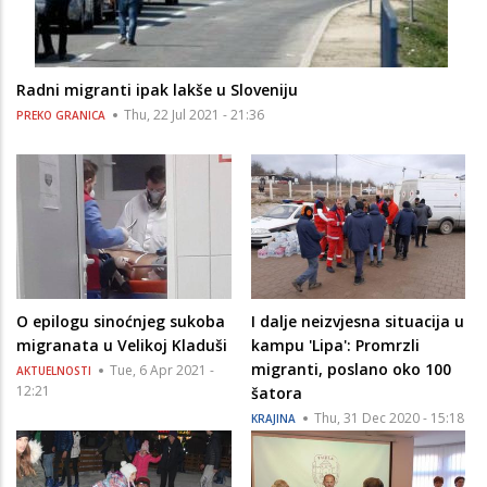
Radni migranti ipak lakše u Sloveniju
Thu, 22 Jul 2021 - 21:36
PREKO GRANICA
O epilogu sinoćnjeg sukoba
I dalje neizvjesna situacija u
migranata u Velikoj Kladuši
kampu 'Lipa': Promrzli
migranti, poslano oko 100
Tue, 6 Apr 2021 -
AKTUELNOSTI
12:21
šatora
Thu, 31 Dec 2020 - 15:18
KRAJINA