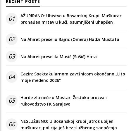
RECENT POSTS
AŽURIRANO: Ubistvo u Bosanskoj Krupi: Muškarac
01
pronađen mrtav u kući, osumnjičeni uhapšen
02
Na Ahiret preselio Bajrić (Omera) Hadži Mustafa
03
Na Ahiret preselila Musić (Sušić) Hata
Cazin: Spektakularnom završnicom okončano „Lito
04
moje medeno 2026“
Horde zla neće u Mostar: Žestoko prozvali
05
rukovodstvo FK Sarajevo
NESLUŽBENO: U Bosanskoj Krupi jutros ubijen
06
muškarac, policija još bez službenog saopćenja