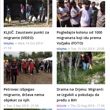
KLJUČ: Zaustavni punkt za
Pogledajte kolonu od 1000
migrante (VIDEO)
migranata koji idu prema
Vučjaku (FOTO)
Wed, 16 Oct 2019 -
KRAJINA
21:56
Tue, 15 Oct 2019 - 20:05
KRAJINA
Petrovac izbjegao
Drama na Orjenu: Migranti
migrante, država nema
se izgubili u pokušaju da
objekat za njih
pređu u BiH
Tue, 3 Sep 2019 - 21:58
Thu, 22 Aug 2019 - 17:36
REGION