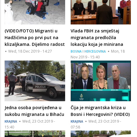
(VIDEO/FOTO) Migranti u
Vlada FBiH za smještaj
Hadžićima po prvi put na
migranata predložila
klizaljkama. Dijelimo radost
lokaciju koja je minirana
Wed, 18 Dec 2019 - 14:27
Mon, 18
BOSNA I HERCEGOVINA
Nov 2019 - 15:40
Jedna osoba povrijeđena u
Čija je migrantska kriza u
sukobu migranata u Bihaću
Bosni i Hercegovini? (VIDEO)
Wed, 23 Oct 2019 -
Wed, 23 Oct 2019 -
KRAJINA
KRAJINA
15:40
07:58