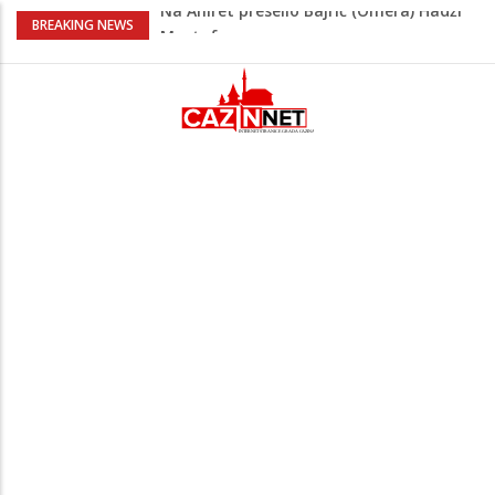
AŽURIRANO: Ubistvo u Bosanskoj Krupi:
BREAKING NEWS
Muškarac pronađen mrtav u kući,
osumnjičeni uhapšen
Horde zla neće u Mostar: Žestoko
prozvali rukovodstvo FK Sarajevo
Cazin: Spektakularnom završnicom
okončano „Lito moje medeno 2026“
Na Ahiret preselila Musić (Sušić) Hata
Na Ahiret preselio Bajrić (Omera) Hadži
Mustafa