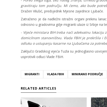
-
Pored svega toga, bez našeg znanja, između gradova T
gravitiraju tom području. Mi ćemo, ako bude potreb
Dražen Vilušić, predsjednik Mjesne zajednice Ljubače.
Zatraženo je da nadležni istražni organi prekinu lanac k
odnosno u gradovima gdje migranti ulaze iz Srbije na ter
-
Vijeće ministara BiH treba naći adekvatnu lokaciju z
domicilnom stanovništvu. Vlada FBiH je prekršila i 
odluku o ustupanju kasarne na Ljubačama za potreb
Zaključci Gradskog vijeća Tuzla su jednoglasno usvojeni,
usprotivili odluci Vlade FBiH.
MIGRANTI
VLADA FBIH
MINIRANO PODRUČJE
RELATED ARTICLES