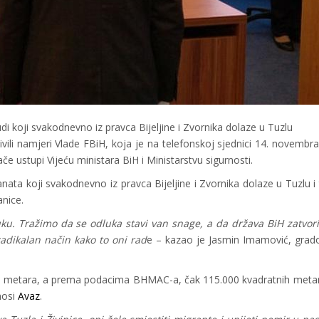
di koji svakodnevno iz pravca Bijeljine i Zvornika dolaze u Tuzlu
vili namjeri Vlade FBiH, koja je na telefonskoj sjednici 14. novembra
e ustupi Vijeću ministara BiH i Ministarstvu sigurnosti.
ranata koji svakodnevno iz pravca Bijeljine i Zvornika dolaze u Tuzlu i
nice.
luku. Tražimo da se odluka stavi van snage, a da država BiH zatvor
radikalan način kako to oni rad
e – kazao je Jasmin Imamović, grad
ih metara, a prema podacima BHMAC-a, čak 115.000 kvadratnih meta
nosi
Avaz
.