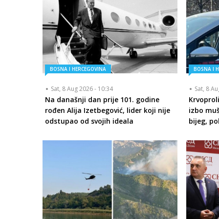
BOSNA I HERCEGOVINA
BOSNA I 
Sat, 8 Aug 2026 - 10:34
Sat, 8 A
Na današnji dan prije 101. godine
Krvoprol
rođen Alija Izetbegović, lider koji nije
izbo muš
odstupao od svojih ideala
bijeg, p