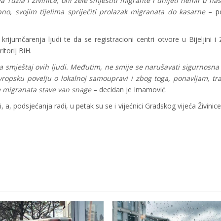
uzla i Živinice, oni žele smjestiti migrante i unijeti nemir u nas
no, svojim tijelima spriječiti prolazak migranata do kasarne
– p
rijumčarenja ljudi te da se registracioni centri otvore u Bijeljini i 
itorij BiH.
a smještaj ovih ljudi. Međutim, ne smije se narušavati sigurnosna 
Evropsku povelju o lokalnoj samoupravi i zbog toga, ponavljam, t
e migranata stave van snage
– decidan je Imamović.
 a, podsjećanja radi, u petak su se i vijećnici Gradskog vijeća Živinic