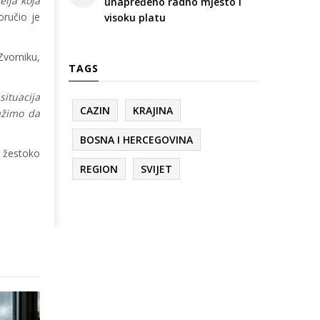
elja koja
unapređeno radno mjesto i
oručio je
visoku platu
Zvorniku,
TAGS
situacija
CAZIN
KRAJINA
ražimo da
BOSNA I HERCEGOVINA
e žestoko
REGION
SVIJET