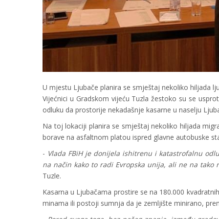
U mjestu Ljubače planira se smještaj nekoliko hiljada lju
Vijećnici u Gradskom vijeću Tuzla žestoko su se usproti
odluku da prostorije nekadašnje kasarne u naselju Ljubač
Na toj lokaciji planira se smještaj nekoliko hiljada mig
borave na asfaltnom platou ispred glavne autobuske sta
-
Vlada FBiH je donijela ishitrenu i katastrofalnu od
na način kako to radi Evropska unija, ali ne na tako 
Tuzle.
Kasarna u Ljubačama prostire se na 180.000 kvadratn
minama ili postoji sumnja da je zemljište minirano, pre