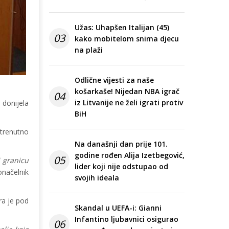
Užas: Uhapšen Italijan (45)
03
kako mobitelom snima djecu
na plaži
Odlične vijesti za naše
košarkaše! Nijedan NBA igrač
04
iz Litvanije ne želi igrati protiv
 donijela
BiH
 trenutno
Na današnji dan prije 101.
godine rođen Alija Izetbegović,
05
i granicu
lider koji nije odstupao od
onačelnik
svojih ideala
ra je pod
Skandal u UEFA-i: Gianni
Infantino ljubavnici osigurao
06