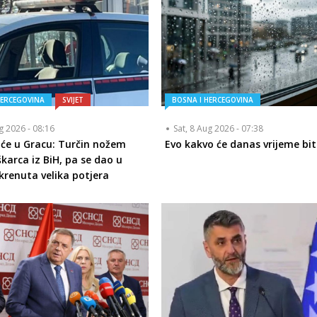
HERCEGOVINA
SVIJET
BOSNA I HERCEGOVINA
ug 2026 - 08:16
Sat, 8 Aug 2026 - 07:38
iće u Gracu: Turčin nožem
Evo kakvo će danas vrijeme bit
karca iz BiH, pa se dao u
okrenuta velika potjera