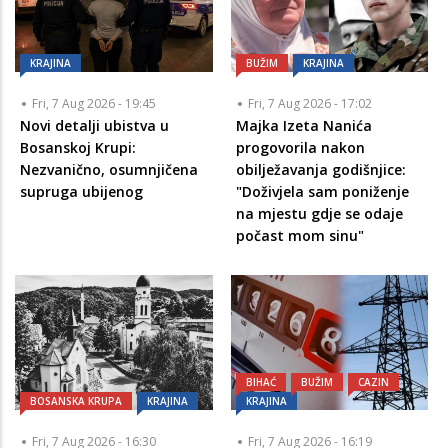
KRAJINA
BUŽIM
KRAJINA
Fri, 7 Aug 2026 - 19:45
Fri, 7 Aug 2026 - 17:02
Novi detalji ubistva u
Majka Izeta Nanića
Bosanskoj Krupi:
progovorila nakon
Nezvanično, osumnjičena
obilježavanja godišnjice:
supruga ubijenog
"Doživjela sam poniženje
na mjestu gdje se odaje
počast mom sinu"
BIHAĆ
BUŽIM
CAZIN
BOSANSKA KRUPA
KRAJINA
KRAJINA
Fri, 7 Aug 2026 - 16:30
Fri, 7 Aug 2026 - 16:19