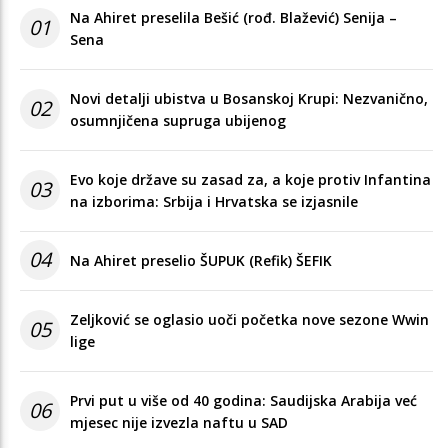
Na Ahiret preselila Bešić (rođ. Blažević) Senija –
01
Sena
Novi detalji ubistva u Bosanskoj Krupi: Nezvanično,
02
osumnjičena supruga ubijenog
Evo koje države su zasad za, a koje protiv Infantina
03
na izborima: Srbija i Hrvatska se izjasnile
04
Na Ahiret preselio ŠUPUK (Refik) ŠEFIK
Zeljković se oglasio uoči početka nove sezone Wwin
05
lige
Prvi put u više od 40 godina: Saudijska Arabija već
06
mjesec nije izvezla naftu u SAD