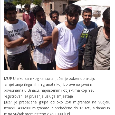
MUP Unsko-sanskog kantona, jučer je pokrenuo akciju
izmještanja ilegalnih migranata koji borave na javnim
površinama u Bihaću, napuštenim i objektima koji nisu
registrovani za pružanje usluga smještaja
Jučer je prebačena grupa od oko 250 migranata na Vučjak.
Između 400-500 migranata je prebačeno do 16 sati, a danas ih
je na Vučjak premješteno oko 1000 ljudi.