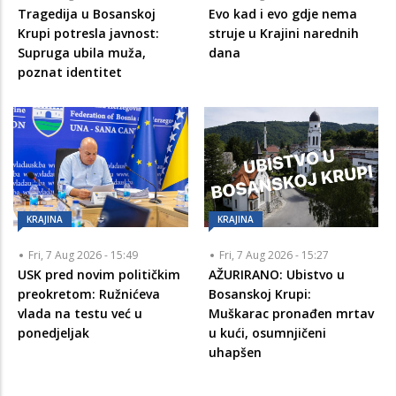
Tragedija u Bosanskoj
Evo kad i evo gdje nema
Krupi potresla javnost:
struje u Krajini narednih
Supruga ubila muža,
dana
poznat identitet
KRAJINA
KRAJINA
Fri, 7 Aug 2026 - 15:49
Fri, 7 Aug 2026 - 15:27
USK pred novim političkim
AŽURIRANO: Ubistvo u
preokretom: Ružnićeva
Bosanskoj Krupi:
vlada na testu već u
Muškarac pronađen mrtav
ponedjeljak
u kući, osumnjičeni
uhapšen