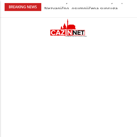
Na Ahiret preselila Bešić (rođ. Blažević)
BREAKING NEWS
Senija – Sena
Na Ahiret preselio ŠUPUK (Refik) ŠEFIK
Evo koje države su zasad za, a koje
protiv Infantina na izborima: Srbija i
Hrvatska se izjasnile
Majka Izeta Nanića progovorila nakon
obilježavanja godišnjice: "Doživjela sam
poniženje na mjestu gdje se odaje
počast mom sinu"
Novi detalji ubistva u Bosanskoj Krupi:
Nezvanično, osumnjičena supruga
ubijenog