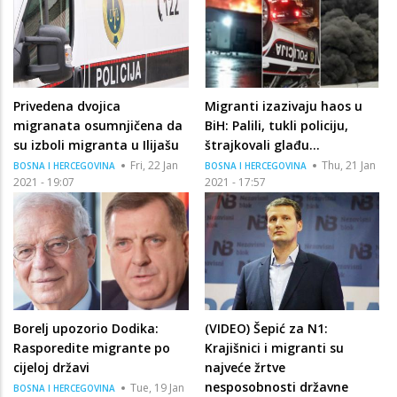
Privedena dvojica
Migranti izazivaju haos u
migranata osumnjičena da
BiH: Palili, tukli policiju,
su izboli migranta u Ilijašu
štrajkovali glađu...
Fri, 22 Jan
Thu, 21 Jan
BOSNA I HERCEGOVINA
BOSNA I HERCEGOVINA
2021 - 19:07
2021 - 17:57
Borelj upozorio Dodika:
(VIDEO) Šepić za N1:
Rasporedite migrante po
Krajišnici i migranti su
cijeloj državi
najveće žrtve
nesposobnosti državne
Tue, 19 Jan
BOSNA I HERCEGOVINA