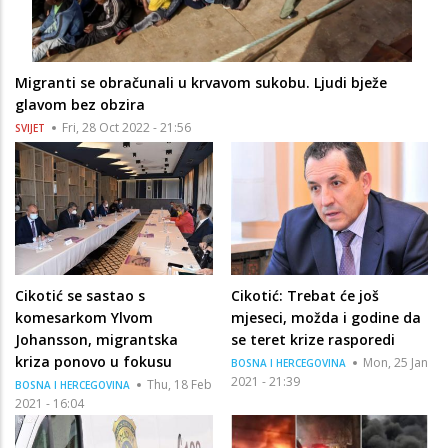
Migranti se obračunali u krvavom sukobu. Ljudi bježe
glavom bez obzira
Fri, 28 Oct 2022 - 21:56
SVIJET
Cikotić se sastao s
Cikotić: Trebat će još
komesarkom Ylvom
mjeseci, možda i godine da
Johansson, migrantska
se teret krize rasporedi
kriza ponovo u fokusu
Mon, 25 Jan
BOSNA I HERCEGOVINA
2021 - 21:39
Thu, 18 Feb
BOSNA I HERCEGOVINA
2021 - 16:04