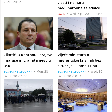
2021 - 20:12
vlasti i nemara
međunarodne zajednice
Wed, 6 Jan 2021 - 20:48
CAZIN
Cikotić: U Kantonu Sarajevo
Vijeće ministara o
ima više migranata nego u
migrantskoj krizi, ali bez
USK
situacije u kampu Lipa
Mon, 28
Wed, 16
BOSNA I HERCEGOVINA
BOSNA I HERCEGOVINA
Dec 2020 - 11:40
Dec 2020 - 10:54