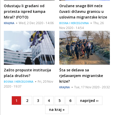
Odustaju li građani od
Oružane snage BiH neće
protesta ispred kampa
čuvati državnu granicu u
Miral? (FOTO)
uslovima migrantske krize
Wed, 2 Dec 2020 - 14:06
Thu, 26
KRAJINA
BOSNA I HERCEGOVINA
Nov 2020 - 14:54
Zašto propuste institucija
Šta se dešava sa
plaća društvo?
rješavanjem migrantske
krize?
Fri, 20 Nov
BOSNA I HERCEGOVINA
2020 - 19:37
Tue, 17 Nov 2020 - 20:32
KRAJINA
Current
1
Page
2
Page
3
Page
4
Page
5
Page
6
Next
naprijed ››
Pagination
page
page
Last
na kraj »