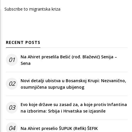
page
Subscribe to migrantska kriza
RECENT POSTS
Na Ahiret preselila Bešić (rođ. Blažević) Senija –
01
Sena
Novi detalji ubistva u Bosanskoj Krupi: Nezvanično,
02
osumnjičena supruga ubijenog
Evo koje države su zasad za, a koje protiv Infantina
03
na izborima: Srbija i Hrvatska se izjasnile
04
Na Ahiret preselio ŠUPUK (Refik) ŠEFIK