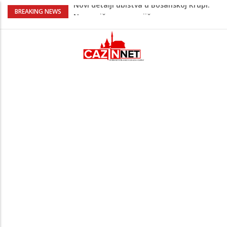
Na Ahiret preselila Bešić (rođ. Blažević)
BREAKING NEWS
Senija – Sena
Na Ahiret preselio ŠUPUK (Refik) ŠEFIK
Evo koje države su zasad za, a koje
protiv Infantina na izborima: Srbija i
Hrvatska se izjasnile
Majka Izeta Nanića progovorila nakon
obilježavanja godišnjice: "Doživjela sam
poniženje na mjestu gdje se odaje
počast mom sinu"
Novi detalji ubistva u Bosanskoj Krupi:
Nezvanično, osumnjičena supruga
ubijenog