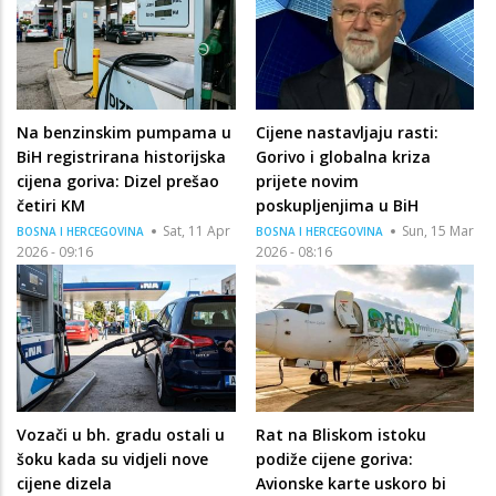
Na benzinskim pumpama u
Cijene nastavljaju rasti:
BiH registrirana historijska
Gorivo i globalna kriza
cijena goriva: Dizel prešao
prijete novim
četiri KM
poskupljenjima u BiH
Sat, 11 Apr
Sun, 15 Mar
BOSNA I HERCEGOVINA
BOSNA I HERCEGOVINA
2026 - 09:16
2026 - 08:16
Vozači u bh. gradu ostali u
Rat na Bliskom istoku
šoku kada su vidjeli nove
podiže cijene goriva:
cijene dizela
Avionske karte uskoro bi