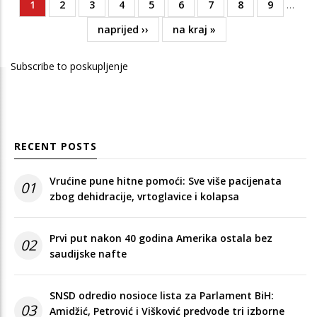
Current
1
Page
2
Page
3
Page
4
Page
5
Page
6
Page
7
Page
8
Page
9
…
Pagination
page
Next
naprijed ››
Last
na kraj »
page
page
Subscribe to poskupljenje
RECENT POSTS
Vrućine pune hitne pomoći: Sve više pacijenata
01
zbog dehidracije, vrtoglavice i kolapsa
Prvi put nakon 40 godina Amerika ostala bez
02
saudijske nafte
SNSD odredio nosioce lista za Parlament BiH:
03
Amidžić, Petrović i Višković predvode tri izborne