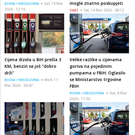
mogle znatno poskupjeti
Sat, 14 Mar
BOSNA I HERCEGOVINA
2026 - 12:16
Sat, 14 Mar 2026 - 08:12
SVIJET
Cijena dizela u BiH prešla 3
Velike razlike u cijenama
KM, benzin se još "dobro
goriva na pojedinim
drži"
pumpama u FBiH: Oglasilo
se Ministarstvo trgovine
Wed, 11
BOSNA I HERCEGOVINA
Mar 2026 - 09:47
FBiH
Sun, 8 Mar
BOSNA I HERCEGOVINA
2026 - 11:02