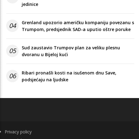
jedinice
Grenland upozorio američku kompaniju povezanu s
04
Trumpom, predsjednik SAD-a uputio oštre poruke
Sud zaustavio Trumpov plan za veliku plesnu
05
dvoranu u Bijeloj kući
Ribari pronašli kosti na isušenom dnu Save,
06
podsjećaju na ljudske
FOOTER
Privacy policy