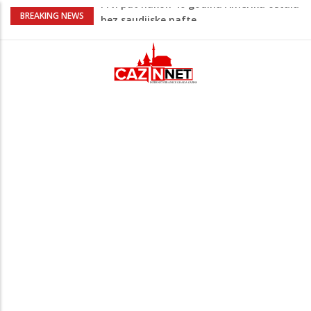
Vrućine pune hitne pomoći: Sve više
BREAKING NEWS
pacijenata zbog dehidracije, vrtoglavice i
kolapsa
Šta je Vučić prešutio Zelenskom?
Putinovo ime nije smio da izgovori
Šta se dešava u Europi? Dron iz
Rumunije ušao u Bugarsku i eksplodirao
kod gasovoda
Ribari pronašli kosti na isušenom dnu
Save, podsjećaju na ljudske
Prvi put nakon 40 godina Amerika ostala
bez saudijske nafte