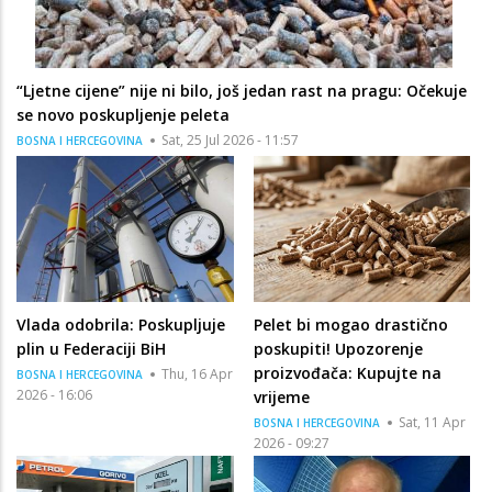
“Ljetne cijene” nije ni bilo, još jedan rast na pragu: Očekuje
se novo poskupljenje peleta
Sat, 25 Jul 2026 - 11:57
BOSNA I HERCEGOVINA
Vlada odobrila: Poskupljuje
Pelet bi mogao drastično
plin u Federaciji BiH
poskupiti! Upozorenje
proizvođača: Kupujte na
Thu, 16 Apr
BOSNA I HERCEGOVINA
2026 - 16:06
vrijeme
Sat, 11 Apr
BOSNA I HERCEGOVINA
2026 - 09:27