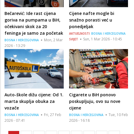
Bečarević: Ide rast cijena
Cijene nafte mogle bi
goriva na pumpama u BiH,
snažno porasti već u
očekivani skok za 20
ponedjeljak
feninga je samo za početak
AKTUELNOSTI
BOSNA I HERCEGOVINA
Sun, 1 Mar 2026 - 10:45
SVIJET
Mon, 2 Mar
BOSNA I HERCEGOVINA
2026 - 13:29
Auto-škole dižu cijene: Od 1.
Cigarete u BiH ponovo
marta skuplja obuka za
poskupljuju, ovo su nove
vozače
cijene
Fri, 27 Feb
Tue, 10 Feb
BOSNA I HERCEGOVINA
BOSNA I HERCEGOVINA
2026 - 07:41
2026 - 16:18