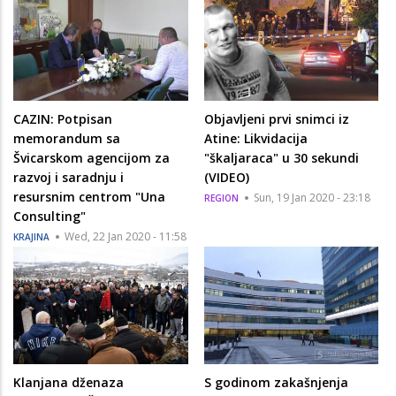
CAZIN: Potpisan
Objavljeni prvi snimci iz
memorandum sa
Atine: Likvidacija
Švicarskom agencijom za
"škaljaraca" u 30 sekundi
razvoj i saradnju i
(VIDEO)
resursnim centrom "Una
Sun, 19 Jan 2020 - 23:18
REGION
Consulting"
Wed, 22 Jan 2020 - 11:58
KRAJINA
Klanjana dženaza
S godinom zakašnjenja