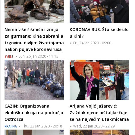
Nema više šišmiša i zmija
KORONAVIRUS: Šta se desilo
za gurmane: Kina zabranila
u Kini?
trgovinu divljim životinjama
Fri, 24 Jan 2020 - 09:00
nakon pojave koronavirusa
Sun, 26 Jan 2020 - 11:13
SVIJET
CAZIN: Organizovana
Arijana Vojić Jašarević:
ekološka akcija na području
Zvižduk njene pištaljke čuje
Ostrožca
se na najvećim utakmicama
Thu, 23 Jan 2020 - 20:18
Wed, 22 Jan 2020 - 22:29
KRAJINA