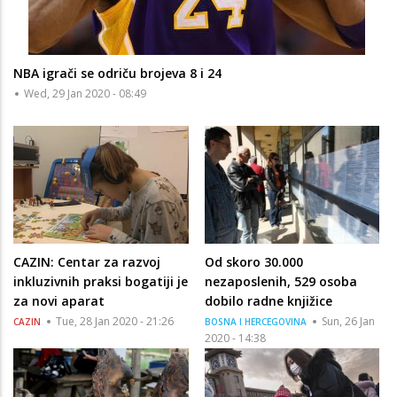
NBA igrači se odriču brojeva 8 i 24
Wed, 29 Jan 2020 - 08:49
CAZIN: Centar za razvoj
Od skoro 30.000
inkluzivnih praksi bogatiji je
nezaposlenih, 529 osoba
za novi aparat
dobilo radne knjižice
Tue, 28 Jan 2020 - 21:26
Sun, 26 Jan
CAZIN
BOSNA I HERCEGOVINA
2020 - 14:38