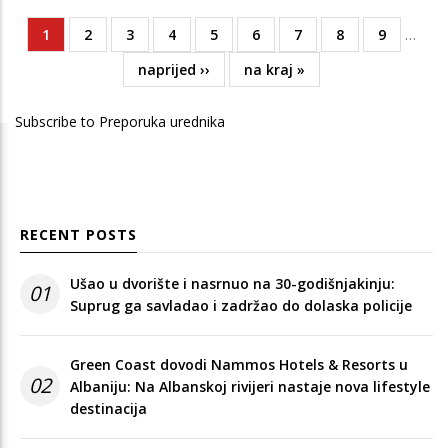
Current
1
Page
2
Page
3
Page
4
Page
5
Page
6
Page
7
Page
8
Page
9
…
Pagination
page
Next
naprijed ››
Last
na kraj »
page
page
Subscribe to Preporuka urednika
RECENT POSTS
Ušao u dvorište i nasrnuo na 30-godišnjakinju:
01
Suprug ga savladao i zadržao do dolaska policije
Green Coast dovodi Nammos Hotels & Resorts u
02
Albaniju: Na Albanskoj rivijeri nastaje nova lifestyle
destinacija