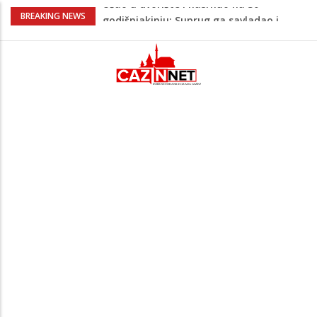
Green Coast dovodi Nammos Hotels &
BREAKING NEWS
Resorts u Albaniju: Na Albanskoj rivijeri
nastaje nova lifestyle destinacija
Viktor Orban snimljen u
neprepoznatljivom izdanju u Srbiji:
Muzičari mu svirali na uho, on uživao u
rakiji
Jutro donijelo velike gužve: Kolone na
brojnim graničnim prelazima širom BiH
Otac troje djece vodi najtežu životnu
bitku: Samiru je potrebna naša pomoć
Ušao u dvorište i nasrnuo na 30-
godišnjakinju: Suprug ga savladao i
zadržao do dolaska policije