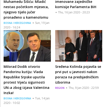
Muhamedu Šišiću: Mladić
imenovane zajedničke
nestao početkom mjeseca,
komisije Parlamenta BiH
njegovo tijelo jučer
Thu, 16 Jan 2020 - 20:23
pronađeno u kamenolomu
Sun, 19 Jan
BOSNA I HERCEGOVINA
2020 - 16:24
Milorad Dodik otvorio
Sređena Kolinda pojavila se
Pandorinu kutiju: Vlada
prvi put u javnosti nakon
Republike Srpske uputila
poraza na predsjedničkim
protest Vijeću sigurnosti
izborima
UN-a zbog izjava Valentina
Thu, 9 Jan 2020 - 22:59
REGION
Inzka!
Tue, 14 Jan
BOSNA I HERCEGOVINA
2020 - 10:02