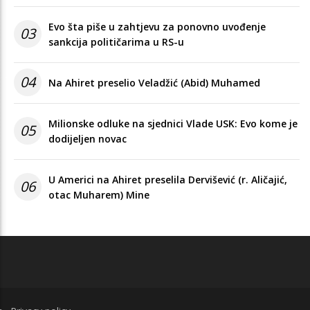
Evo šta piše u zahtjevu za ponovno uvođenje
03
sankcija političarima u RS-u
04
Na Ahiret preselio Veladžić (Abid) Muhamed
Milionske odluke na sjednici Vlade USK: Evo kome je
05
dodijeljen novac
U Americi na Ahiret preselila Dervišević (r. Aličajić,
06
otac Muharem) Mine
FOOTER