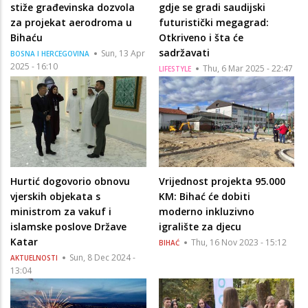
stiže građevinska dozvola
gdje se gradi saudijski
za projekat aerodroma u
futuristički megagrad:
Bihaću
Otkriveno i šta će
sadržavati
Sun, 13 Apr
BOSNA I HERCEGOVINA
2025 - 16:10
Thu, 6 Mar 2025 - 22:47
LIFESTYLE
Hurtić dogovorio obnovu
Vrijednost projekta 95.000
vjerskih objekata s
KM: Bihać će dobiti
ministrom za vakuf i
moderno inkluzivno
islamske poslove Države
igralište za djecu
Katar
Thu, 16 Nov 2023 - 15:12
BIHAĆ
Sun, 8 Dec 2024 -
AKTUELNOSTI
13:04