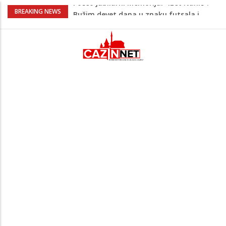
Evo šta piše u zahtjevu za ponovno
BREAKING NEWS
uvođenje sankcija političarima u RS-u
Četvrto ljeto zaredom Trg slobode
postaje Naše mjesto - Bingo Ljetno kino
Tuzla
Na Ahiret preselio Veladžić (Abid)
Muhamed
U Americi na Ahiret preselila Dervišević
(r. Aličajić, otac Muharem) Mine
Počeo jubilarni Memorijal “Izet Nanić”:
Bužim devet dana u znaku futsala i
sjećanja.