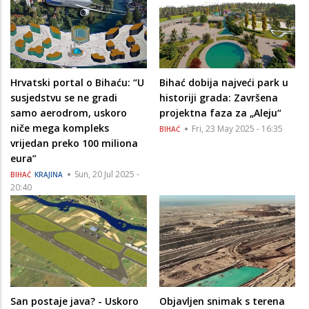
Hrvatski portal o Bihaću: “U
Bihać dobija najveći park u
susjedstvu se ne gradi
historiji grada: Završena
samo aerodrom, uskoro
projektna faza za „Aleju“
niče mega kompleks
Fri, 23 May 2025 - 16:35
BIHAĆ
vrijedan preko 100 miliona
eura”
Sun, 20 Jul 2025 -
BIHAĆ
KRAJINA
20:40
San postaje java? - Uskoro
Objavljen snimak s terena