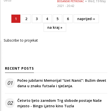
09:03
Wed, 19 May
BOSANSKI PETROVAC
2021 - 20:42
Current
1
Page
2
Page
3
Page
4
Page
5
Page
6
Next
naprijed ››
Pagination
page
page
Last
na kraj »
page
Subscribe to projekat
RECENT POSTS
Počeo jubilarni Memorijal “Izet Nanić”: Bužim devet
01
dana u znaku futsala i sjećanja.
Četvrto ljeto zaredom Trg slobode postaje Naše
02
mjesto - Bingo Ljetno kino Tuzla