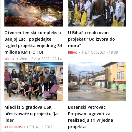
Otvoren teniski kompleks u
U Bihaću realizovan
Banjoj Luci, pogledajte
projekat "Od izvora do
izgled projekta vrijednog 34
mora"
miliona KM (FOTO)
Fri, 1 Oct 2021 - 19:09
BIHAĆ
Wed, 12 Apr 2023 - 22:14
SPORT
Mladi iz 5 gradova USK
Bosanski Petrovac:
učestvovaće u projektu ‘Ja
Potpisani ugovori za
lider’
realizaciju tri vrijedna
projekta
Fri, 4 Jun 2021 -
AKTUELNOSTI