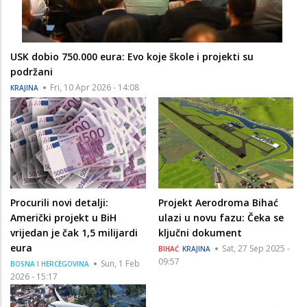
USK dobio 750.000 eura: Evo koje škole i projekti su
podržani
Fri, 10 Apr 2026 - 14:08
KRAJINA
Procurili novi detalji:
Projekt Aerodroma Bihać
Američki projekt u BiH
ulazi u novu fazu: Čeka se
vrijedan je čak 1,5 milijardi
ključni dokument
eura
Sat, 27 Sep 2025 -
BIHAĆ
KRAJINA
09:57
Sun, 1 Feb
BOSNA I HERCEGOVINA
2026 - 15:17