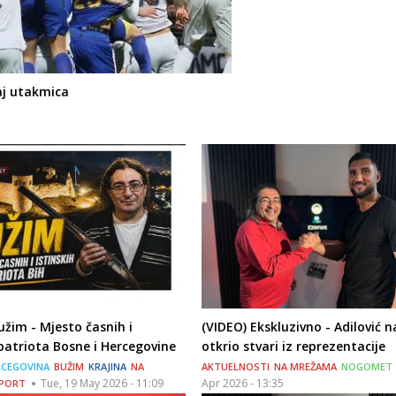
jaj utakmica
užim - Mjesto časnih i
(VIDEO) Ekskluzivno - Adilović 
 patriota Bosne i Hercegovine
otkrio stvari iz reprezentacije
RCEGOVINA
BUŽIM
KRAJINA
NA
AKTUELNOSTI
NA MREŽAMA
NOGOMET
Tue, 19 May 2026 - 11:09
Apr 2026 - 13:35
PORT