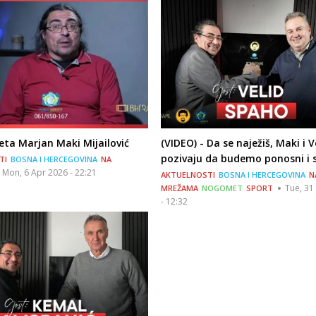
ta Marjan Maki Mijailović
(VIDEO) - Da se naježiš, Maki i V
pozivaju da budemo ponosni i sr
TI
BOSNA I HERCEGOVINA
NA
Mon, 6 Apr 2026 - 22:21
AKTUELNOSTI
BOSNA I HERCEGOVINA
N
Tue, 31
MREŽAMA
NOGOMET
SPORT
- 12:32