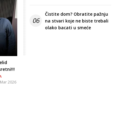
Čistite dom? Obratite pažnju
06
na stvari koje ne biste trebali
olako bacati u smeće
elid
etni!!!
A
 Mar 2026