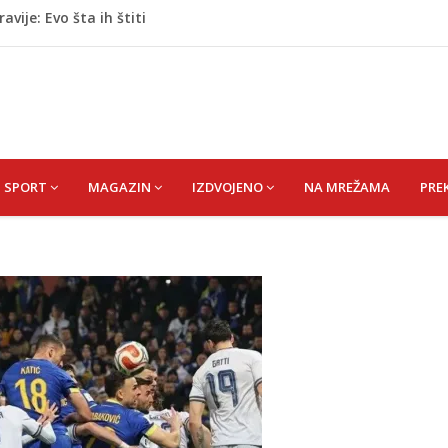
vije: Evo šta ih štiti
oge: Uhapšen na granici
eti razočarao navijače iz BiH
 mobitelom snima djecu na plaži
stvari koje ne biste trebali olako bacati u smeće
SPORT
MAGAZIN
IZDVOJENO
NA MREŽAMA
PRE