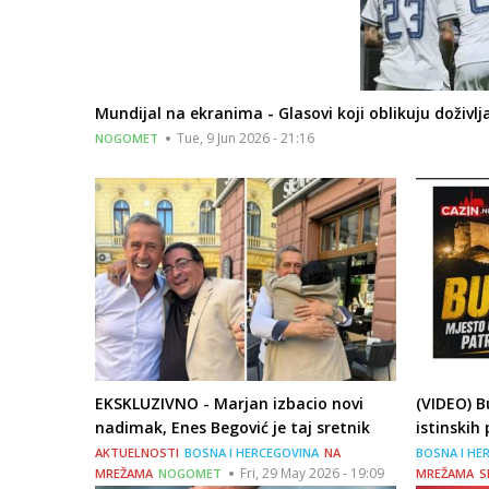
Mundijal na ekranima - Glasovi koji oblikuju doživl
Tue, 9 Jun 2026 - 21:16
NOGOMET
EKSKLUZIVNO - Marjan izbacio novi
(VIDEO) B
nadimak, Enes Begović je taj sretnik
istinskih
AKTUELNOSTI
BOSNA I HERCEGOVINA
NA
BOSNA I HE
Fri, 29 May 2026 - 19:09
MREŽAMA
NOGOMET
MREŽAMA
S