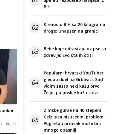
Spaleti razočarao navijače iz
BiH
Krenuo u BiH sa 20 kilograma
02
droge: Uhapšen na granici
Bebe koje odrastaju uz pse su
03
zdravije: Evo šta ih štiti
Popularni hrvatski YouTuber
gledao duel na Grbavici: Sad
04
vidim zašto neki kažu prvo
Željo, pa poslije kažu tata
Zimske gume na 40 stepeni
napokon
Celzijusa nisu jedini problem:
05
Pogrešan pritisak može biti
Thu, 23
mnogo opasniji