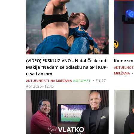
(VIDEO) EKSKLUZIVNO - Nidal Čelik kod
Kome sme
Makija "Nadam se odlasku na SP i KUP-
AKTUELNOS
u sa Lansom
MREŽAMA
Fri, 17
AKTUELNOSTI
NA MREŽAMA
NOGOMET
Apr 2026 - 12:45