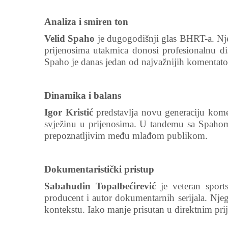
Analiza i smiren ton
Velid Spaho
je dugogodišnji glas BHRT-a. Njego
prijenosima utakmica donosi profesionalnu dis
Spaho je danas jedan od najvažnijih komentator
Dinamika i balans
Igor Kristić
predstavlja novu generaciju komen
svježinu u prijenosima. U tandemu sa Spahom
prepoznatljivim među mlađom publikom.
Dokumentaristički pristup
Sabahudin Topalbećirević
je veteran sports
producent i autor dokumentarnih serijala. Nje
kontekstu. Iako manje prisutan u direktnim prij