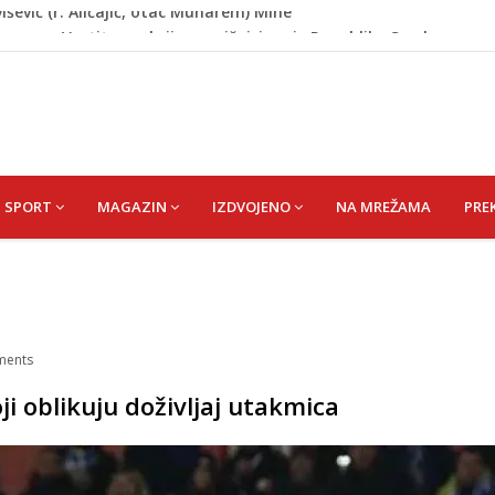
rumpa: Vratite sankcije zvaničnicima iz Republike Srpske
riz čeka najbolju bh. plivačicu
zakonodavcima: Nećemo biti zastrašeni i nastavit ćemo
 Da su odabrali drugu reprezentaciju onda bi "birali", a ne
išević (r. Aličajić, otac Muharem) Mine
SPORT
MAGAZIN
IZDVOJENO
NA MREŽAMA
PRE
ents
i oblikuju doživljaj utakmica