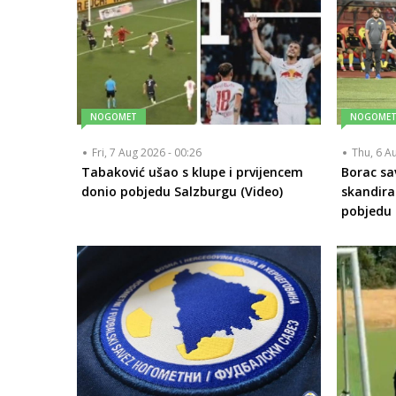
NOGOMET
NOGOME
Fri, 7 Aug 2026 - 00:26
Thu, 6 A
Tabaković ušao s klupe i prvijencem
Borac sa
donio pobjedu Salzburgu (Video)
skandira
pobjedu