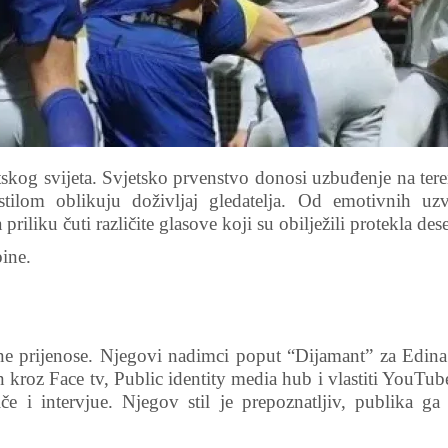
kog svijeta. Svjetsko prvenstvo donosi uzbuđenje na teren
tilom oblikuju doživljaj gledatelja. Od emotivnih uz
priliku čuti različite glasove koji su obilježili protekla dese
ine.
ene prijenose. Njegovi nadimci poput “Dijamant” za Edin
 kroz Face tv, Public identity media hub i vlastiti YouTub
če i intervjue. Njegov stil je prepoznatljiv, publika ga 