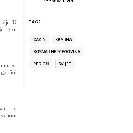
se zabila u zid
TAGS
talje. U
u igru.
CAZIN
KRAJINA
BOSNA I HERCEGOVINA
REGION
SVIJET
donoseći
ga čini
rao kao
uštvenom