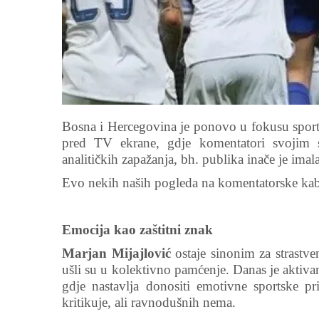
Bosna i Hercegovina je ponovo u fokusu sports
pred TV ekrane, gdje komentatori svojim s
analitičkih zapažanja, bh. publika inače je imala 
Evo nekih naših pogleda na komentatorske kab
Emocija kao zaštitni znak
Marjan Mijajlović
ostaje sinonim za strastv
ušli su u kolektivno pamćenje. Danas je aktivan
gdje nastavlja donositi emotivne sportske pri
kritikuje, ali ravnodušnih nema.