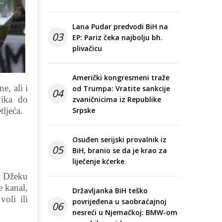
Lana Pudar predvodi BiH na
03
EP: Pariz čeka najbolju bh.
plivačicu
Američki kongresmeni traže
e, ali i
od Trumpa: Vratite sankcije
04
vika do
zvaničnicima iz Republike
tljeća.
Srpske
Osuđen serijski provalnik iz
05
BiH, branio se da je krao za
liječenje kćerke
a Džeku
e kanal,
Državljanka BiH teško
voli ili
povrijeđena u saobraćajnoj
06
nesreći u Njemačkoj: BMW-om