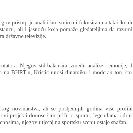
v pristup je analitičan, smiren i fokusiran na taktičke de
tancu, ali i jasnoću koja pomaže gledateljima da razumij
a državne televizije.
tatora. Njegov stil balansira između analize i emocije, 
 na BHRT-u, Kristić unosi dinamiku i moderan ton, što 
kog novinarstva, ali se posljednjih godina više profili
govi projekti donose širu priču o sportu, legendama i dr
enosima, njegov utjecaj na sportsku scenu ostaje snažan.