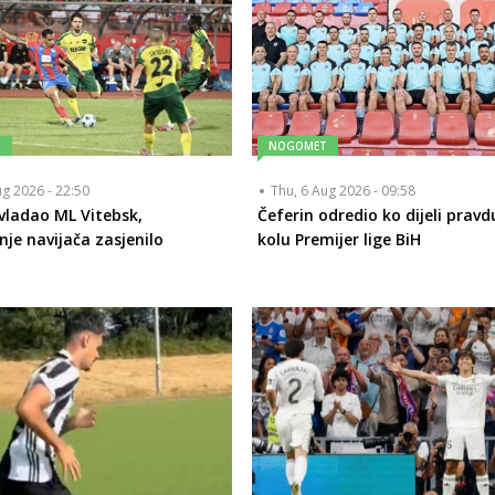
T
NOGOMET
ug 2026 - 22:50
Thu, 6 Aug 2026 - 09:58
vladao ML Vitebsk,
Čeferin odredio ko dijeli pravd
nje navijača zasjenilo
kolu Premijer lige BiH