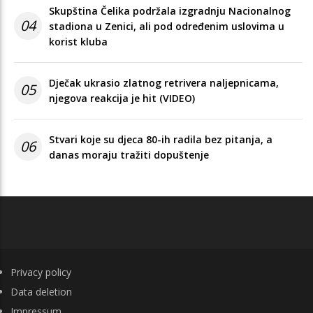
Skupština Čelika podržala izgradnju Nacionalnog
04
stadiona u Zenici, ali pod određenim uslovima u
korist kluba
Dječak ukrasio zlatnog retrivera naljepnicama,
05
njegova reakcija je hit (VIDEO)
Stvari koje su djeca 80-ih radila bez pitanja, a
06
danas moraju tražiti dopuštenje
FOOTER
Privacy policy
Data deletion
Impressum