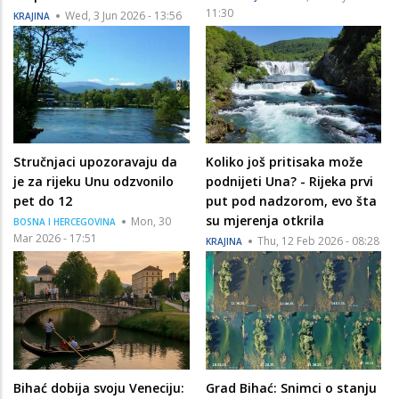
11:30
Wed, 3 Jun 2026 - 13:56
KRAJINA
Stručnjaci upozoravaju da
Koliko još pritisaka može
je za rijeku Unu odzvonilo
podnijeti Una? - Rijeka prvi
pet do 12
put pod nadzorom, evo šta
su mjerenja otkrila
Mon, 30
BOSNA I HERCEGOVINA
Mar 2026 - 17:51
Thu, 12 Feb 2026 - 08:28
KRAJINA
Bihać dobija svoju Veneciju:
Grad Bihać: Snimci o stanju