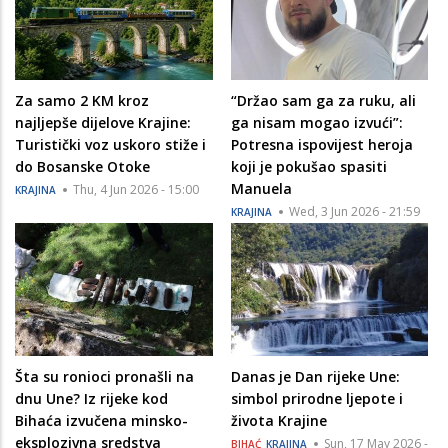
Za samo 2 KM kroz
“Držao sam ga za ruku, ali
najljepše dijelove Krajine:
ga nisam mogao izvući”:
Turistički voz uskoro stiže i
Potresna ispovijest heroja
do Bosanske Otoke
koji je pokušao spasiti
Manuela
Thu, 4 Jun 2026 - 15:00
KRAJINA
Wed, 3 Jun 2026 - 21:59
KRAJINA
Šta su ronioci pronašli na
Danas je Dan rijeke Une:
dnu Une? Iz rijeke kod
simbol prirodne ljepote i
Bihaća izvučena minsko-
života Krajine
eksplozivna sredstva
Sun, 17 May 2026 -
BIHAĆ
KRAJINA