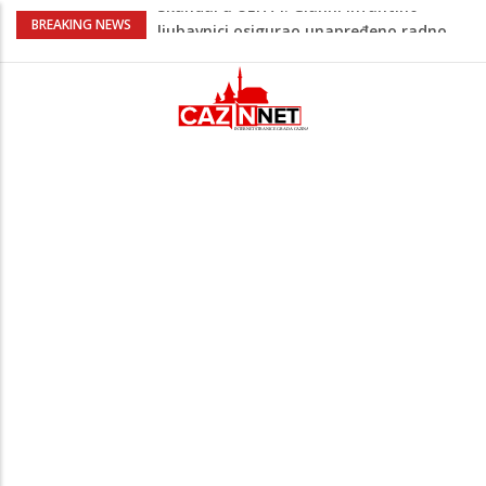
Na današnji dan prije 101. godine rođen
BREAKING NEWS
Alija Izetbegović, lider koji nije odstupao
od svojih ideala
Kuhar otkrio kako pripremiti jaja
savršenog okusa bez korištenja tave
Stvari koje su djeca 80-ih radila bez
pitanja, a danas moraju tražiti
dopuštenje
Dječak ukrasio zlatnog retrivera
naljepnicama, njegova reakcija je hit
(VIDEO)
Skandal u UEFA-i: Gianni Infantino
ljubavnici osigurao unapređeno radno
mjesto i visoku platu