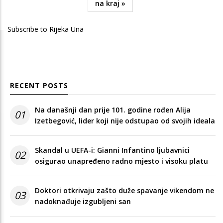
Last
na kraj »
page
Subscribe to Rijeka Una
RECENT POSTS
Na današnji dan prije 101. godine rođen Alija
01
Izetbegović, lider koji nije odstupao od svojih ideala
Skandal u UEFA-i: Gianni Infantino ljubavnici
02
osigurao unapređeno radno mjesto i visoku platu
Doktori otkrivaju zašto duže spavanje vikendom ne
03
nadoknađuje izgubljeni san