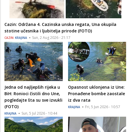
Cazin: Održana 4. Cazinska unska regata, Una okupila
stotine učesnika i ljubitelja prirode (FOTO)
Sun, 2 Aug 2026 - 21:17
CAZIN
KRAJINA
Jedna od najljepših rijeka u
Opasnost uklonjena iz Une:
BiH: Ronioci čistili dno Une,
Pronađene bombe zaostale
pogledajte šta su sve izvukli
iz dva rata
(FOTO)
Fri, 5 Jun 2026 - 10:57
KRAJINA
Sun, 5 Jul 2026 - 10:44
KRAJINA