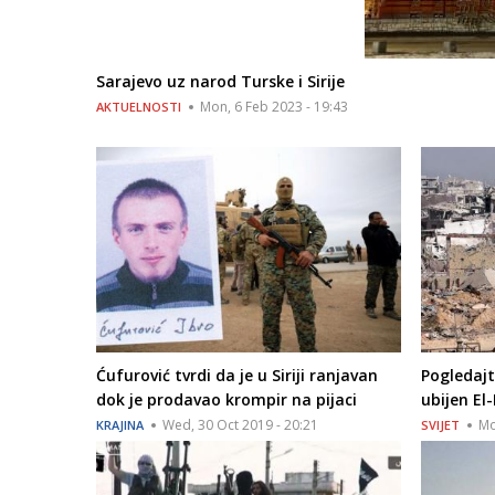
Sarajevo uz narod Turske i Sirije
Mon, 6 Feb 2023 - 19:43
AKTUELNOSTI
Ćufurović tvrdi da je u Siriji ranjavan
Pogledajt
dok je prodavao krompir na pijaci
ubijen El
Wed, 30 Oct 2019 - 20:21
Mo
KRAJINA
SVIJET