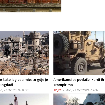
e kako izgleda mjesto gdje je
Amerikanci se povlače, Kurdi ih
-Bagdadi
krompirima
n, 28 Oct 2019 - 08:26
Mon, 21 Oct 2019 - 14:32
SVIJET