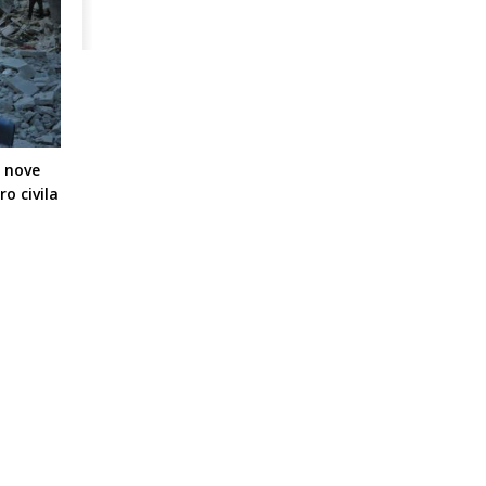
 nove
o civila