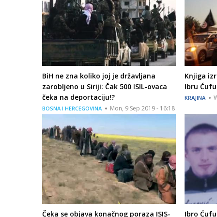
BiH ne zna koliko joj je državljana
Knjiga iz
zarobljeno u Siriji: Čak 500 ISIL-ovaca
Ibru Ćufu
čeka na deportaciju!?
W
KRAJINA
Mon, 9 Sep 2019 - 16:18
BOSNA I HERCEGOVINA
Čeka se objava konačnog poraza ISIS-
Ibro Ćufu