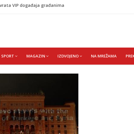
 vrata VIP događaja građanima
 1 kolu Premijer lige BiH
Budvi nakon kultnog zamaha nogom: "Nisi bio na njenom
(HUSEIN) HUSEIN-BEKTAŠ
SPORT
MAGAZIN
IZDVOJENO
NA MREŽAMA
PRE