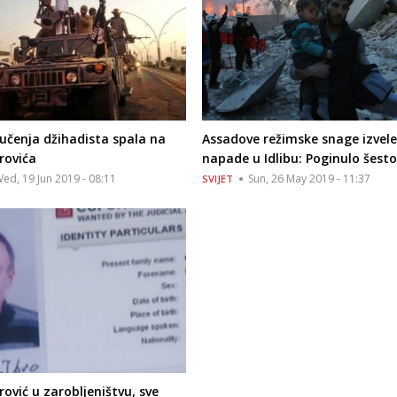
ručenja džihadista spala na
Assadove režimske snage izvele
rovića
napade u Idlibu: Poginulo šestor
ed, 19 Jun 2019 - 08:11
Sun, 26 May 2019 - 11:37
SVIJET
rović u zarobljeništvu, sve