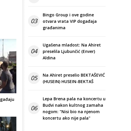
Bingo Group i ove godine
03
otvara vrata VIP događaja
građanima
Ugašena mladost: Na Ahiret
04
preselila Ljubunčić (Enver)
Aldina
Na Ahiret preselio BEKTAŠEVIĆ
05
(HUSEIN) HUSEIN-BEKTAŠ
Lepa Brena pala na koncertu u
 gađaju
Budvi nakon kultnog zamaha
06
nogom: "Nisi bio na njenom
koncertu ako nije pala"