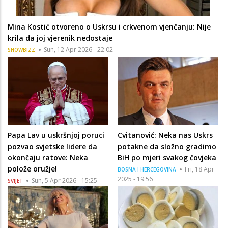
Mina Kostić otvoreno o Uskrsu i crkvenom vjenčanju: Nije
krila da joj vjerenik nedostaje
Sun, 12 Apr 2026 - 22:02
SHOWBIZZ
Papa Lav u uskršnjoj poruci
Cvitanović: Neka nas Uskrs
pozvao svjetske lidere da
potakne da složno gradimo
okončaju ratove: Neka
BiH po mjeri svakog čovjeka
polože oružje!
Fri, 18 Apr
BOSNA I HERCEGOVINA
2025 - 19:56
Sun, 5 Apr 2026 - 15:25
SVIJET