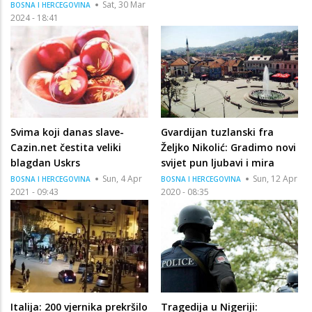
Sat, 30 Mar
BOSNA I HERCEGOVINA
2024 - 18:41
Svima koji danas slave-
Gvardijan tuzlanski fra
Cazin.net čestita veliki
Željko Nikolić: Gradimo novi
blagdan Uskrs
svijet pun ljubavi i mira
Sun, 4 Apr
Sun, 12 Apr
BOSNA I HERCEGOVINA
BOSNA I HERCEGOVINA
2021 - 09:43
2020 - 08:35
Italija: 200 vjernika prekršilo
Tragedija u Nigeriji: