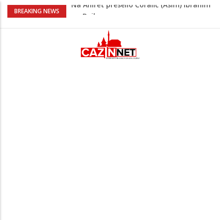
Nakon velikih vrućina u BiH stiže kiša
BREAKING NEWS
Rekordnih 20,3 miliona KM ide za
zapošljavanje i očuvanje radnih mjesta
Dok Evropa ostavlja cigarete, Hrvati
puše sve više: Treći su u cijeloj EU
Radnici više neće morati na sunce po
najvećoj vrućini: Inspektori obilaze
gradilišta
Na Ahiret preselio Ćoralić (Asim) Ibrahim
zv. Bajko