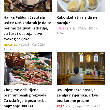
Hanka Paldum čestitala
Kako skuhati jaja da ne
Uskrs: Naš zadatak je da se
pucaju?
borimo za život i zdravlje,
Sat, 30 Mar 2024 -
LIFESTYLE
18:42
za čast i dostojanstvo
svakog čovjeka
Sun, 31 Mar 2024 -
SHOWBIZZ
11:39
Zbog sve viših cijena
DW: Njemačka postaje
prehrambenih proizvoda:
zemlja nevjernika, crkve i
Za uskršnju trpezu treba
bez korone prazne
najmanje 300 KM
Sun, 4 Apr 2021 - 14:27
SVIJET