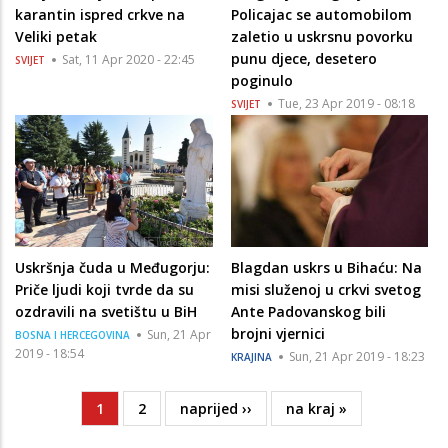
karantin ispred crkve na
Policajac se automobilom
Veliki petak
zaletio u uskrsnu povorku
punu djece, desetero
Sat, 11 Apr 2020 - 22:45
SVIJET
poginulo
Tue, 23 Apr 2019 - 08:18
SVIJET
Uskršnja čuda u Međugorju:
Blagdan uskrs u Bihaću: Na
Priče ljudi koji tvrde da su
misi služenoj u crkvi svetog
ozdravili na svetištu u BiH
Ante Padovanskog bili
brojni vjernici
Sun, 21 Apr
BOSNA I HERCEGOVINA
2019 - 18:54
Sun, 21 Apr 2019 - 18:23
KRAJINA
Current
1
Page
2
Next
naprijed ››
Last
na kraj »
Pagination
page
page
page