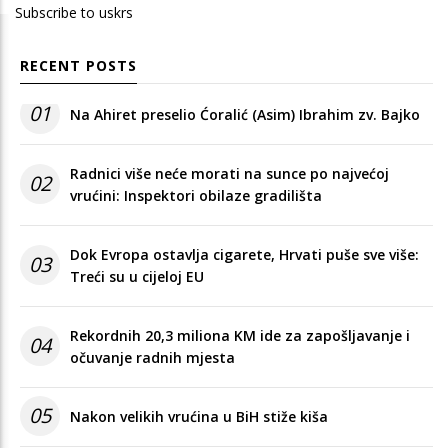
Subscribe to uskrs
RECENT POSTS
01
Na Ahiret preselio Ćoralić (Asim) Ibrahim zv. Bajko
Radnici više neće morati na sunce po najvećoj
02
vrućini: Inspektori obilaze gradilišta
Dok Evropa ostavlja cigarete, Hrvati puše sve više:
03
Treći su u cijeloj EU
Rekordnih 20,3 miliona KM ide za zapošljavanje i
04
očuvanje radnih mjesta
05
Nakon velikih vrućina u BiH stiže kiša