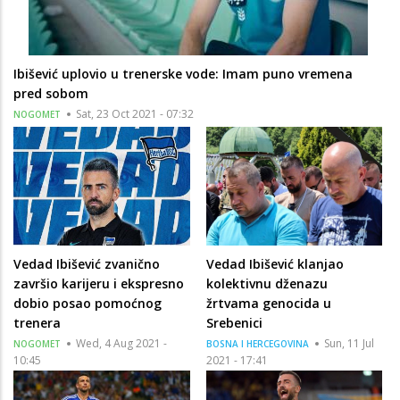
Ibišević uplovio u trenerske vode: Imam puno vremena
pred sobom
Sat, 23 Oct 2021 - 07:32
NOGOMET
Vedad Ibišević zvanično
Vedad Ibišević klanjao
završio karijeru i ekspresno
kolektivnu dženazu
dobio posao pomoćnog
žrtvama genocida u
trenera
Srebenici
Wed, 4 Aug 2021 -
Sun, 11 Jul
NOGOMET
BOSNA I HERCEGOVINA
10:45
2021 - 17:41