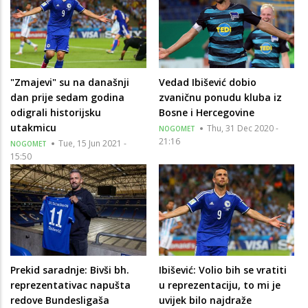
"Zmajevi" su na današnji
Vedad Ibišević dobio
dan prije sedam godina
zvaničnu ponudu kluba iz
odigrali historijsku
Bosne i Hercegovine
utakmicu
Thu, 31 Dec 2020 -
NOGOMET
21:16
Tue, 15 Jun 2021 -
NOGOMET
15:50
Prekid saradnje: Bivši bh.
Ibišević: Volio bih se vratiti
reprezentativac napušta
u reprezentaciju, to mi je
redove Bundesligaša
uvijek bilo najdraže