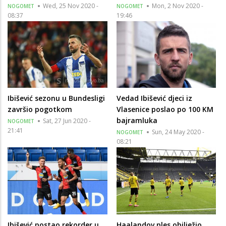
Wed, 25 Nov 2020 -
Mon, 2 Nov 2020 -
NOGOMET
NOGOMET
08:37
19:46
Ibišević sezonu u Bundesligi
Vedad Ibišević djeci iz
završio pogotkom
Vlasenice poslao po 100 KM
bajramluka
Sat, 27 Jun 2020 -
NOGOMET
21:41
Sun, 24 May 2020 -
NOGOMET
08:21
Ibišević postao rekorder u
Haalandov ples obilježio