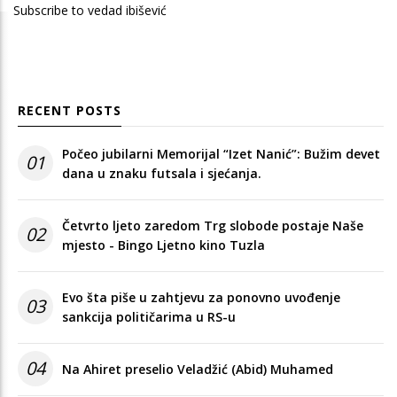
Subscribe to vedad ibišević
RECENT POSTS
Počeo jubilarni Memorijal “Izet Nanić”: Bužim devet
01
dana u znaku futsala i sjećanja.
Četvrto ljeto zaredom Trg slobode postaje Naše
02
mjesto - Bingo Ljetno kino Tuzla
Evo šta piše u zahtjevu za ponovno uvođenje
03
sankcija političarima u RS-u
04
Na Ahiret preselio Veladžić (Abid) Muhamed