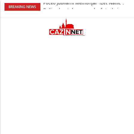
Evo šta piše u zahtjevu za ponovno
BREAKING NEWS
uvođenje sankcija političarima u RS-u
Četvrto ljeto zaredom Trg slobode
postaje Naše mjesto - Bingo Ljetno kino
Tuzla
Na Ahiret preselio Veladžić (Abid)
Muhamed
U Americi na Ahiret preselila Dervišević
(r. Aličajić, otac Muharem) Mine
Počeo jubilarni Memorijal “Izet Nanić”:
Bužim devet dana u znaku futsala i
sjećanja.