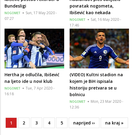
Bundesligi
povratak nogometa,
Ibišević kao nekada
Sun, 17 May 2020 -
NOGOMET
07:27
Sat, 16 May 2020 -
NOGOMET
17:46
Hertha je odlučila, Ibišević
(VIDEO) Kultni stadion na
na ljeto ide u novi klub
kojem je BiH ispisala
historiju pretvara se u
Tue, 7 Apr 2020 -
NOGOMET
16:18
bolnicu
Mon, 23 Mar 2020 -
NOGOMET
12:36
Current
1
Page
2
Page
3
Page
4
Page
5
Next
naprijed ››
Last
na kraj »
Pagination
page
page
page