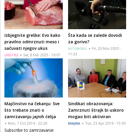
Izbjegnite greške: Evo kako
Šta kada se zalede dovodi
pravilno odmrznuti meso i
za gorivo?
sačuvati njegov ukus
Fri, 20 Nov 2020 -
AUTOMOBILI
11:33
Sat, 8 Feb 2025 - 18:07
LIFESTYLE
Majčinstvo na čekanju: Sve
Sindikat obrazovanja:
što trebate znati o
Zamrznuti štrajk bi uskoro
zamrzavanju jajnih ćelija
mogao biti aktiviran
Mon, 7 Oct 2019 - 22:26
Tue, 23 Apr 2019 - 15:39
KRAJINA
Subscribe to zamrzavanje