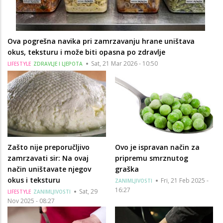
Ova pogrešna navika pri zamrzavanju hrane uništava
okus, teksturu i može biti opasna po zdravlje
Sat, 21 Mar 2026 - 10:50
LIFESTYLE
ZDRAVLJE I LJEPOTA
Zašto nije preporučljivo
Ovo je ispravan način za
zamrzavati sir: Na ovaj
pripremu smrznutog
način uništavate njegov
graška
okus i teksturu
Fri, 21 Feb 2025 -
ZANIMLJIVOSTI
16:27
Sat, 29
LIFESTYLE
ZANIMLJIVOSTI
Nov 2025 - 08:27