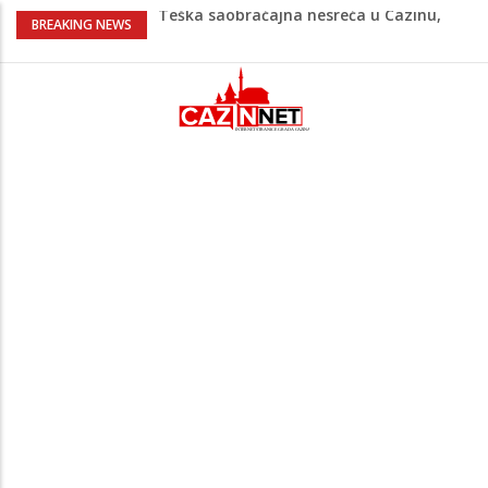
Teška saobraćajna nesreća u Cazinu,
BREAKING NEWS
policija na mjestu događaja
Ovo je 24-godišnji mladić koji je izgubio
život u rijeci Krivaji kod Zavidovića
Na Ahiret preselio LJUBIJANKIĆ (Hasan)
REDŽEP
Na Ahiret preselio HALILOVIĆ (Smajil)
SEJAD
Sutra dženaza Hamdiji Šahinoviću iz
Bosanske Krupe, kojeg je usmrtila
supruga