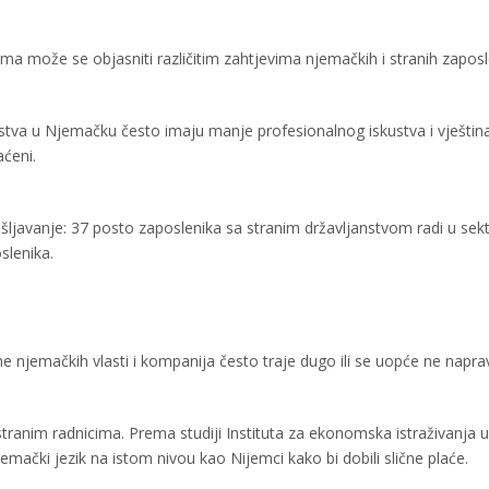
ama može se objasniti različitim zahtjevima njemačkih i stranih zaposl
anstva u Njemačku često imaju manje profesionalnog iskustva i vještin
aćeni.
šljavanje: 37 posto zaposlenika sa stranim državljanstvom radi u sek
slenika.
ne njemačkih vlasti i kompanija često traje dugo ili se uopće ne naprav
ranim radnicima. Prema studiji Instituta za ekonomska istraživanja u
emački jezik na istom nivou kao Nijemci kako bi dobili slične plaće.