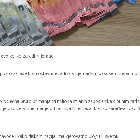
evo koliko zaradi Nijemac
0 posto zarade koju ostavruje radnik s njemačkim pasošem treba mu 
osječna bruto primanja tri miliona stranih zaposlenika s punim rad
 je oko četvrtine manje od radnika Nijemaca, koji su zarađivali oko 
navode i kako diskriminacija ima vjerovatno ulogu u svemu.