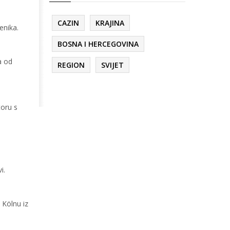
CAZIN
KRAJINA
enika.
BOSNA I HERCEGOVINA
a od
REGION
SVIJET
toru s
i.
 Kölnu iz