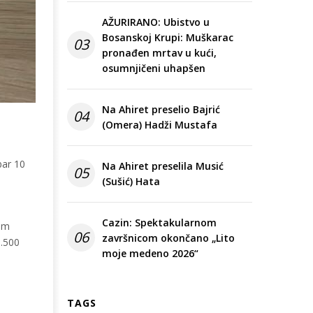
AŽURIRANO: Ubistvo u
Bosanskoj Krupi: Muškarac
03
pronađen mrtav u kući,
osumnjičeni uhapšen
Na Ahiret preselio Bajrić
04
(Omera) Hadži Mustafa
bar 10
Na Ahiret preselila Musić
05
(Sušić) Hata
Cazin: Spektakularnom
nim
06
završnicom okončano „Lito
3.500
moje medeno 2026“
TAGS