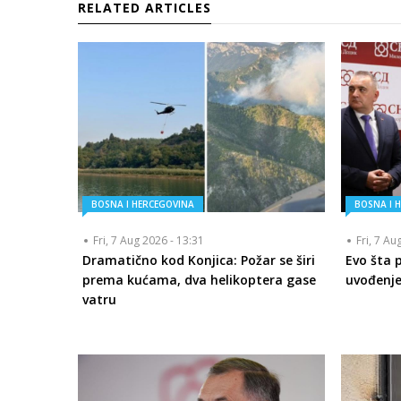
RELATED ARTICLES
BOSNA I HERCEGOVINA
BOSNA I 
Fri, 7 Aug 2026 - 13:31
Fri, 7 Au
Dramatično kod Konjica: Požar se širi
Evo šta 
prema kućama, dva helikoptera gase
uvođenje
vatru