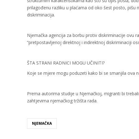
strukturnim karakteristikama kao što su opis posla, dob, 
prilagođenu razliku u plaćama od oko šest posto, pišu n
diskriminacija.
Njemačka agencija za borbu protiv diskriminacije ovu ra
“pretpostavljenoj direktnoj i indirektnoj diskriminaciji 
ŠTA STRANI RADNICI MOGU UČINITI?
Koje se mjere mogu poduzeti kako bi se smanjila ova ne
Prema autorima studije u Njemačkoj, migranti bi trebali z
zahtjevima njemačkog tržišta rada.
NJEMAČKA