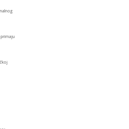
onalnog
a primaju
čkoj