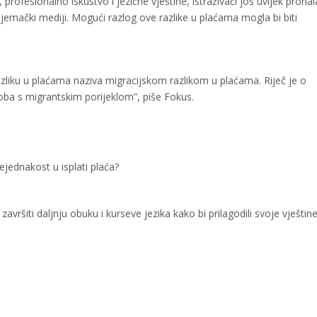
profesionalno iskustvo i jezične vještine, istraživači još uvijek prona
jemački mediji. Mogući razlog ove razlike u plaćama mogla bi biti
zliku u plaćama naziva migracijskom razlikom u plaćama. Riječ je o
osoba s migrantskim porijeklom”, piše Fokus.
jednakost u isplati plaća?
avršiti daljnju obuku i kurseve jezika kako bi prilagodili svoje vještin