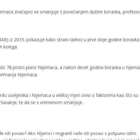
Nijemaca značajno se smanjuje s povećanjem dužine boravka, profesi
a (IAB) iz 2015. pokazuje kako strani radnici u prve dvije godine boravk
h kolega.
71 do 78 posto plaće Nijemaca, a nakon deset godina boravka u Njema
 primanja Nijemaca.
đu useljenika i Nijemaca u velikoj mjeri ovisi o faktorima kao što su
avršavanje, te da se s vremenom smanjuje.
e isti posao? Ako Nijemci i migranti rade isti posao s potpuno istim