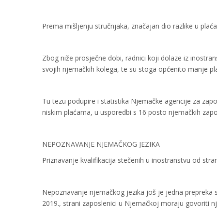
Prema mišljenju stručnjaka, značajan dio razlike u plać
Zbog niže prosječne dobi, radnici koji dolaze iz inostr
svojih njemačkih kolega, te su stoga općenito manje pl
Tu tezu podupire i statistika Njemačke agencije za zapo
niskim plaćama, u usporedbi s 16 posto njemačkih zapo
NEPOZNAVANJE NJEMAČKOG JEZIKA
Priznavanje kvalifikacija stečenih u inostranstvu od stra
Nepoznavanje njemačkog jezika još je jedna prepreka st
2019., strani zaposlenici u Njemačkoj moraju govoriti nj