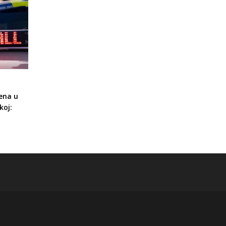
ena u
koj: