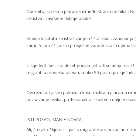
Općenito, razlika u plaćama između stranih radnika i 
iskustva i završene daljnje obuke.
Studija Instituta za istraživanje tržišta rada i zanimanj
samo 55 do 61 posto prosječne zarade svojih njemački
U sljedećih šest do deset godina prihodi se penju na 
migranti u prosjeku ostvaruju oko 90 posto prosječnih
Ovi rezultati jasno pokazuju kako razlika u plaćama izme
poznavanje jezika, profesionalno iskustvo i daljnje us
ISTI POSAO, MANJE NOVCA
Ali, što ako Nijemci i ljudi s migrantskom pozadinom rad