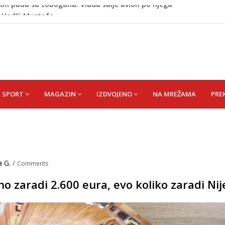
) Hadži Mustafa
Krupi: Muškarac pronađen mrtav u kući, osumnjičeni
retom: Ružnićeva vlada na testu već u ponedjeljak
om okončano „Lito moje medeno 2026“
on pada sa tobogana: Vlada šalje avion po njega
SPORT
MAGAZIN
IZDVOJENO
NA MREŽAMA
PRE
a G.
/
Comments
 zaradi 2.600 eura, evo koliko zaradi Ni