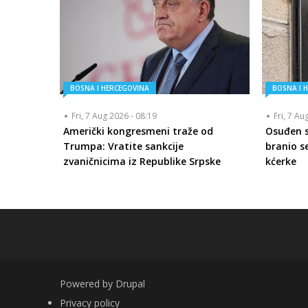
BOSNA I HERCEGOVINA
BOSNA I 
Fri, 7 Aug 2026 - 08:19
Fri, 7 Au
Američki kongresmeni traže od
Osuđen se
Trumpa: Vratite sankcije
branio se
zvaničnicima iz Republike Srpske
kćerke
Powered by
Drupal
FOOTER
Privacy policy