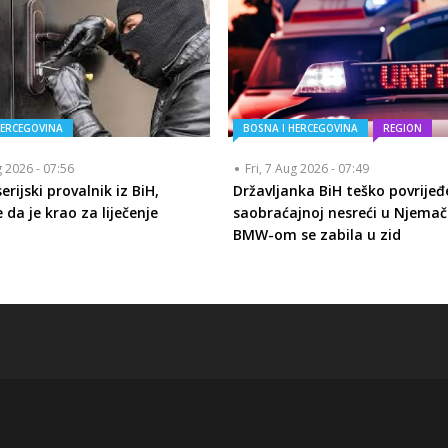
HERCEGOVINA
BOSNA I HERCEGOVINA
REGION
g 2026 - 07:56
Fri, 7 Aug 2026 - 07:49
rijski provalnik iz BiH,
Državljanka BiH teško povrijeđ
 da je krao za liječenje
saobraćajnoj nesreći u Njemač
BMW-om se zabila u zid