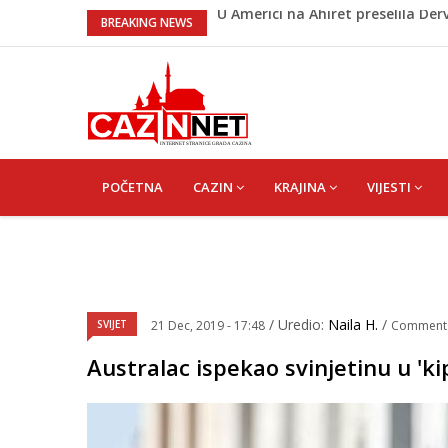
Milionske odluke na sjednici Vla
BREAKING NEWS
Američki kongresmeni traže od T
Lana Pudar predvodi BiH na EP: Pa
Suljagić se zahvalio američkim 
braniti istinu
U Americi na Ahiret preselila Derv
MAIN
NAVIGATION
POČETNA
CAZIN
KRAJINA
VIJESTI
/ Uredio:
Naila H.
/
SVIJET
21 Dec, 2019 - 17:48
Comment
Australac ispekao svinjetinu u '