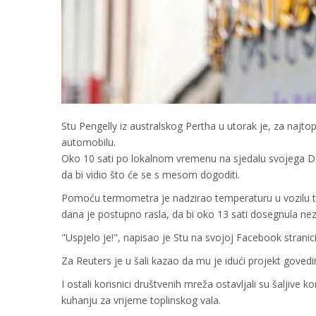
Stu Pengelly iz australskog Pertha u utorak je, za najto
automobilu.
Oko 10 sati po lokalnom vremenu na sjedalu svojega Dats
da bi vidio što će se s mesom dogoditi.
Pomoću termometra je nadzirao temperaturu u vozilu tij
dana je postupno rasla, da bi oko 13 sati dosegnula neza
"Uspjelo je!", napisao je Stu na svojoj Facebook stranic
Za Reuters je u šali kazao da mu je idući projekt govedi
I ostali korisnici društvenih mreža ostavljali su šaljive 
kuhanju za vrijeme toplinskog vala.