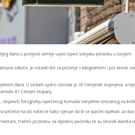
plijeg dana u povijesti zemlje uspio ispeći svinjsku pečenku u svojem
una odlučio je ostaviti lim za pečenje s kilogramom i pol sirove svi
ekom dana. U sedam ujutro iznosila je 30 Celzijevih stupnjeva, a ti
misliv 81 Celzijev stupanj.
i, objavivši fotografiju ispečenog komada svinjetine izrezanog na kriš
na pečena na isti način te kako vjeruje da bi se quiche ispekao za dva 
komentare, tražeći pozivnicu za sljedeću pečenku te su iznosili vlastita 