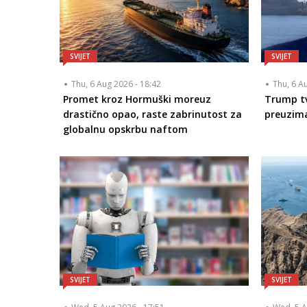
SVIJET
SVIJET
Thu, 6 Aug 2026 - 18:42
Thu, 6 A
Promet kroz Hormuški moreuz
Trump tv
drastično opao, raste zabrinutost za
preuzim
globalnu opskrbu naftom
SVIJET
SVIJET