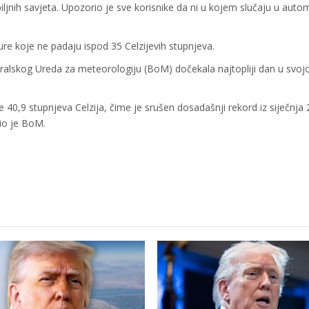
iljnih savjeta. Upozorio je sve korisnike da ni u kojem slučaju u autom
re koje ne padaju ispod 35 Celzijevih stupnjeva.
tralskog Ureda za meteorologiju (BoM) dočekala najtopliji dan u svoj
 40,9 stupnjeva Celzija, čime je srušen dosadašnji rekord iz siječnja 
vio je BoM.