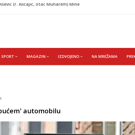
de USK: Evo kome je dodijeljen novac
rumpa: Vratite sankcije zvaničnicima iz Republike Srpske
riz čeka najbolju bh. plivačicu
zakonodavcima: Nećemo biti zastrašeni i nastavit ćemo
išević (r. Aličajić, otac Muharem) Mine
SPORT
MAGAZIN
IZDVOJENO
NA MREŽAMA
PRE
s
kipućem' automobilu