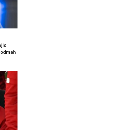
jio
a odmah