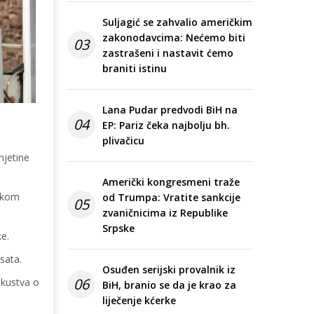
Suljagić se zahvalio američkim
zakonodavcima: Nećemo biti
03
zastrašeni i nastavit ćemo
braniti istinu
Lana Pudar predvodi BiH na
04
EP: Pariz čeka najbolju bh.
plivačicu
njetine
Američki kongresmeni traže
jekom
od Trumpa: Vratite sankcije
05
zvaničnicima iz Republike
Srpske
ke.
sata.
Osuđen serijski provalnik iz
06
iskustva o
BiH, branio se da je krao za
liječenje kćerke