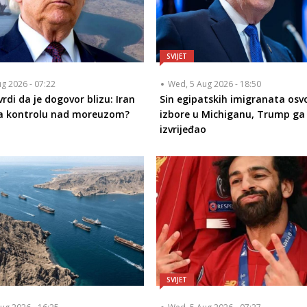
SVIJET
ug 2026 - 07:22
Wed, 5 Aug 2026 - 18:50
rdi da je dogovor blizu: Iran
Sin egipatskih imigranata osvo
a kontrolu nad moreuzom?
izbore u Michiganu, Trump g
izvrijeđao
SVIJET