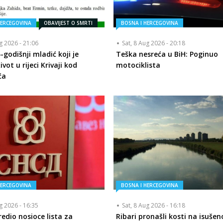
HERCEGOVINA
OBAVIJEST O SMRTI
BOSNA I HERCEGOVINA
ug 2026 - 21:06
Sat, 8 Aug 2026 - 20:18
-godišnji mladić koji je
Teška nesreća u BiH: Poginuo
ivot u rijeci Krivaji kod
motociklista
ća
HERCEGOVINA
BOSNA I HERCEGOVINA
ug 2026 - 16:35
Sat, 8 Aug 2026 - 16:18
edio nosioce lista za
Ribari pronašli kosti na isuše