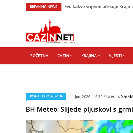
Evo kakvo vrijeme očekuje Krajin
BREAKING NEWS
Pred nama je novi toplotni talas
Pojačan saobraćaj i gužve na gra
sati
Teška saobraćajna nesreća u Caz
Zašto se Real Madrid ovog ljeta
MAIN
NAVIGATION
POČETNA
CAZIN
KRAJINA
VIJESTI
/ Uredio:
Sara
BOSNA I HERCEGOVINA
11 Jun, 2026 - 16:39
BH Meteo: Slijede pljuskovi s gr