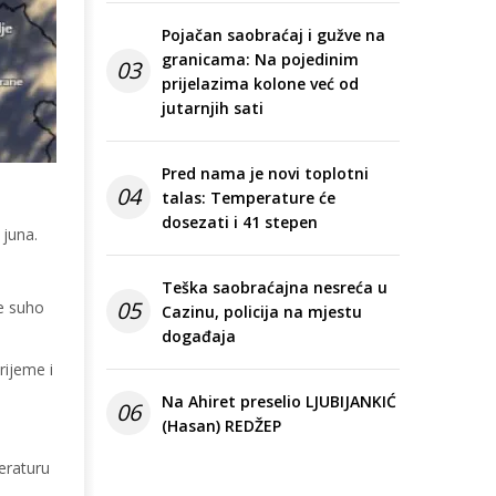
Pojačan saobraćaj i gužve na
granicama: Na pojedinim
03
prijelazima kolone već od
jutarnjih sati
Pred nama je novi toplotni
04
talas: Temperature će
dosezati i 41 stepen
 juna.
Teška saobraćajna nesreća u
05
še suho
Cazinu, policija na mjestu
događaja
rijeme i
Na Ahiret preselio LJUBIJANKIĆ
06
(Hasan) REDŽEP
eraturu