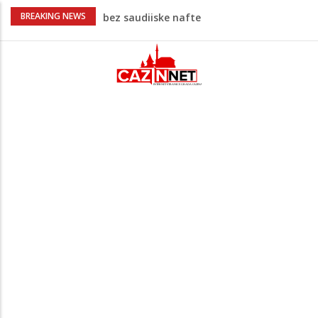
Vrućine pune hitne pomoći: Sve više
BREAKING NEWS
pacijenata zbog dehidracije, vrtoglavice i
kolapsa
Šta je Vučić prešutio Zelenskom?
Putinovo ime nije smio da izgovori
Šta se dešava u Europi? Dron iz
Rumunije ušao u Bugarsku i eksplodirao
kod gasovoda
Ribari pronašli kosti na isušenom dnu
Save, podsjećaju na ljudske
Prvi put nakon 40 godina Amerika ostala
bez saudijske nafte