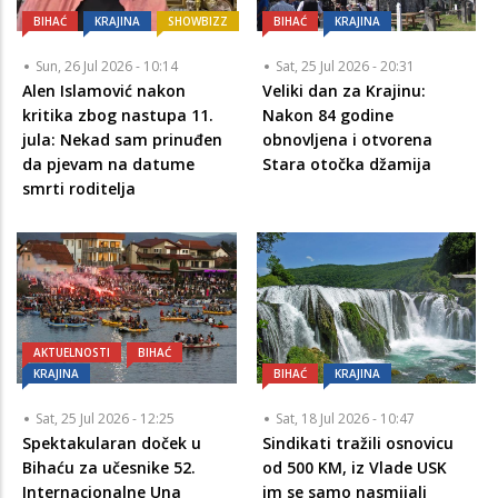
BIHAĆ
KRAJINA
SHOWBIZZ
BIHAĆ
KRAJINA
Sun, 26 Jul 2026 - 10:14
Sat, 25 Jul 2026 - 20:31
Alen Islamović nakon
Veliki dan za Krajinu:
kritika zbog nastupa 11.
Nakon 84 godine
jula: Nekad sam prinuđen
obnovljena i otvorena
da pjevam na datume
Stara otočka džamija
smrti roditelja
AKTUELNOSTI
BIHAĆ
KRAJINA
BIHAĆ
KRAJINA
Sat, 25 Jul 2026 - 12:25
Sat, 18 Jul 2026 - 10:47
Spektakularan doček u
Sindikati tražili osnovicu
Bihaću za učesnike 52.
od 500 KM, iz Vlade USK
Internacionalne Una
im se samo nasmijali