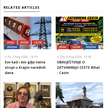
RELATED ARTICLES
BIHAĆ
BUŽIM
CAZIN
KRAJINA
BIHAĆ
CAZIN
KRAJINA
Fri, 7 Aug 2026 - 16:19
Thu, 6 Aug 2026 - 15:45
Evo kad i evo gdje nema
OBAVJEŠTENJE O
struje u Krajini narednih
ZATVARANJU CESTE Bihać
dana
- Cazin