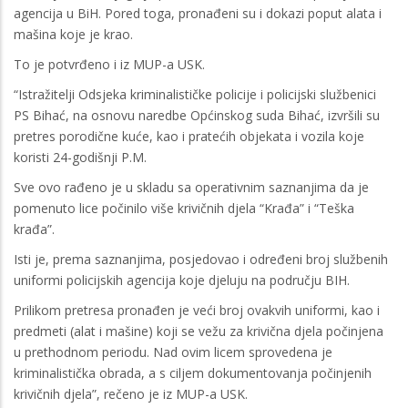
agencija u BiH. Pored toga, pronađeni su i dokazi poput alata i
mašina koje je krao.
To je potvrđeno i iz MUP-a USK.
“Istražitelji Odsjeka kriminalističke policije i policijski službenici
PS Bihać, na osnovu naredbe Općinskog suda Bihać, izvršili su
pretres porodične kuće, kao i pratećih objekata i vozila koje
koristi 24-godišnji P.M.
Sve ovo rađeno je u skladu sa operativnim saznanjima da je
pomenuto lice počinilo više krivičnih djela “Krađa” i “Teška
krađa”.
Isti je, prema saznanjima, posjedovao i određeni broj službenih
uniformi policijskih agencija koje djeluju na području BIH.
Prilikom pretresa pronađen je veći broj ovakvih uniformi, kao i
predmeti (alat i mašine) koji se vežu za krivična djela počinjena
u prethodnom periodu. Nad ovim licem sprovedena je
kriminalistička obrada, a s ciljem dokumentovanja počinjenih
krivičnih djela”, rečeno je iz MUP-a USK.