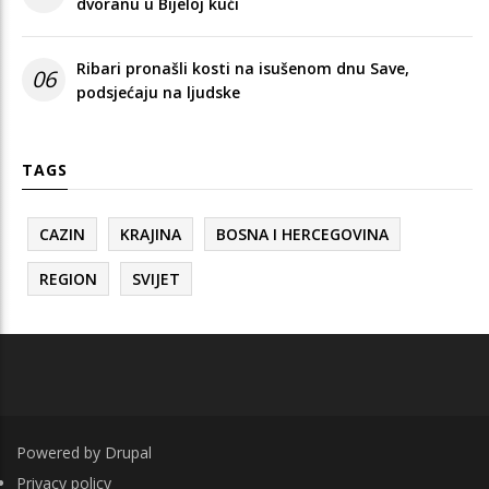
dvoranu u Bijeloj kući
Ribari pronašli kosti na isušenom dnu Save,
06
podsjećaju na ljudske
TAGS
CAZIN
KRAJINA
BOSNA I HERCEGOVINA
REGION
SVIJET
Powered by
Drupal
FOOTER
Privacy policy