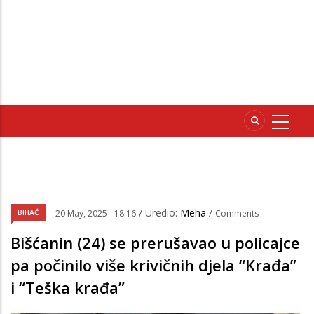
/ Uredio:
Meha
/
BIHAĆ
20 May, 2025 - 18:16
Comments
Bišćanin (24) se prerušavao u policajce
pa počinilo više krivičnih djela “Krađa”
i “Teška krađa”