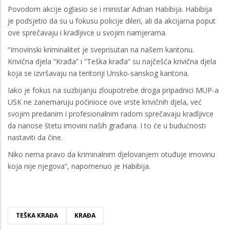
Povodom akcije oglasio se i ministar Adnan Habibija. Habibija
je podsjetio da su u fokusu policije dileri, ali da akcijama poput
ove sprečavaju i kradljivce u svojim namjerama.
“Imovinski kriminalitet je sveprisutan na našem kantonu.
Krivična djela “Krađa” i “Teška krađa” su najčešća krivična djela
koja se izvršavaju na teritoriji Unsko-sanskog kantona.
Iako je fokus na suzbijanju zloupotrebe droga pripadnici MUP-a
USK ne zanemaruju počinioce ove vrste krivičnih djela, već
svojim predanim i profesionalnim radom sprečavaju kradljivce
da nanose štetu imovini naših građana. I to će u budućnosti
nastaviti da čine.
Niko nema pravo da kriminalnim djelovanjem otuđuje imovinu
koja nije njegova”, napomenuo je Habibija.
TEŠKA KRAĐA
KRAĐA