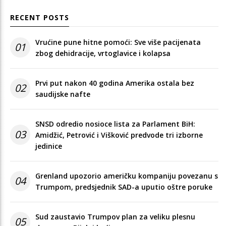
RECENT POSTS
Vrućine pune hitne pomoći: Sve više pacijenata
01
zbog dehidracije, vrtoglavice i kolapsa
Prvi put nakon 40 godina Amerika ostala bez
02
saudijske nafte
SNSD odredio nosioce lista za Parlament BiH:
03
Amidžić, Petrović i Višković predvode tri izborne
jedinice
Grenland upozorio američku kompaniju povezanu s
04
Trumpom, predsjednik SAD-a uputio oštre poruke
Sud zaustavio Trumpov plan za veliku plesnu
05