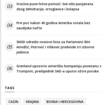
Vrućine pune hitne pomoći: Sve više pacijenata
03
zbog dehidracije, vrtoglavice i kolapsa
Prvi put nakon 40 godina Amerika ostala bez
04
saudijske nafte
SNSD odredio nosioce lista za Parlament BiH:
05
Amidžić, Petrović i Višković predvode tri izborne
jedinice
Grenland upozorio američku kompaniju povezanu s
06
Trumpom, predsjednik SAD-a uputio oštre poruke
TAGS
CAZIN
KRAJINA
BOSNA I HERCEGOVINA