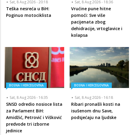
Sat, 8 Aug 2026 - 20:18
Sat, 8 Aug 2026 - 18:36
Teška nesreća u BiH:
Vrućine pune hitne
Poginuo motociklista
pomoći: Sve više
pacijenata zbog
dehidracije, vrtoglavice i
kolapsa
BOSNA I HERCEGOVINA
BOSNA I HERCEGOVINA
Sat, 8 Aug 2026 - 16:35
Sat, 8 Aug 2026 - 16:18
SNSD odredio nosioce lista
Ribari pronašli kosti na
za Parlament BiH:
isušenom dnu Save,
Amidžić, Petrović i Višković
podsjećaju na ljudske
predvode tri izborne
jedinice