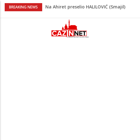
Na Ahiret preselio HALILOVIĆ (Smajil)
BREAKING NEWS
SEJAD
Prvi put nakon 40 godina Amerika ostala
bez saudijske nafte
Vrućine pune hitne pomoći: Sve više
pacijenata zbog dehidracije, vrtoglavice i
kolapsa
Šta je Vučić prešutio Zelenskom?
Putinovo ime nije smio da izgovori
Teška nesreća u BiH: Poginuo
motociklista