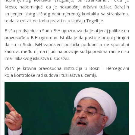
Kreso, napominjući da je nekadašnji državni tužilac Barašin
smijenjen zbog sličnog neprimjerenog kontakta sa strankama,
te da izuzetak ne treba praviti ni u slučaju Tegeltije.
Bivša predsjednica Suda BiH upozorava da je utjecaj politike na
pravosuđe u BiH ogroman. Istakla je da postoje brojni primjeri
da su u Sudu BiH zaposleni politički podobni a ne sposobni
kadrovi, među njima i ljudi na pozicije sudija predma ranije nisu
imali nikakvog iskustva u sudstvu.
VSTV je krovna pravosudna institucija u Bosni i Hercegovini
koja kontrološe rad sudova i tužilaštva u zemlji.
Image