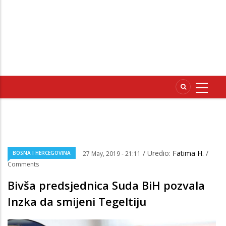
/ Uredio:
Fatima H.
/
BOSNA I HERCEGOVINA
27 May, 2019 - 21:11
Comments
Bivša predsjednica Suda BiH pozvala
Inzka da smijeni Tegeltiju