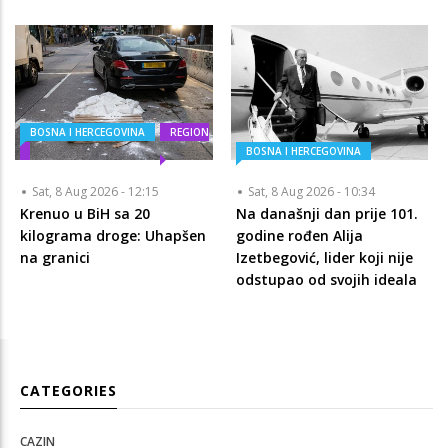
BOSNA I HERCEGOVINA
REGION
BOSNA I HERCEGOVINA
Sat, 8 Aug 2026 - 12:15
Sat, 8 Aug 2026 - 10:34
Krenuo u BiH sa 20
Na današnji dan prije 101.
kilograma droge: Uhapšen
godine rođen Alija
na granici
Izetbegović, lider koji nije
odstupao od svojih ideala
CATEGORIES
CAZIN