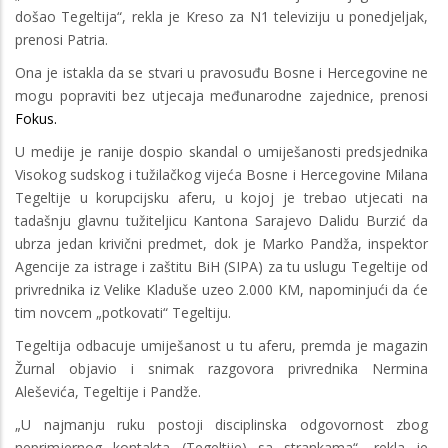
došao Tegeltija“, rekla je Kreso za N1 televiziju u ponedjeljak,
prenosi Patria.
Ona je istakla da se stvari u pravosuđu Bosne i Hercegovine ne
mogu popraviti bez utjecaja međunarodne zajednice, prenosi
Fokus.
U medije je ranije dospio skandal o umiješanosti predsjednika
Visokog sudskog i tužilačkog vijeća Bosne i Hercegovine Milana
Tegeltije u korupcijsku aferu, u kojoj je trebao utjecati na
tadašnju glavnu tužiteljicu Kantona Sarajevo Dalidu Burzić da
ubrza jedan krivični predmet, dok je Marko Pandža, inspektor
Agencije za istrage i zaštitu BiH (SIPA) za tu uslugu Tegeltije od
privrednika iz Velike Kladuše uzeo 2.000 KM, napominjući da će
tim novcem „potkovati“ Tegeltiju.
Tegeltija odbacuje umiješanost u tu aferu, premda je magazin
Žurnal objavio i snimak razgovora privrednika Nermina
Aleševića, Tegeltije i Pandže.
„U najmanju ruku postoji disciplinska odgovornost zbog
neprimjernog kontakta (Tegeltije) sa strankama“, rekla je