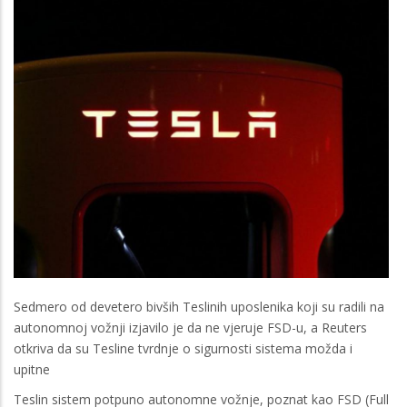
Sedmero od devetero bivših Teslinih uposlenika koji su radili na
autonomnoj vožnji izjavilo je da ne vjeruje FSD-u, a Reuters
otkriva da su Tesline tvrdnje o sigurnosti sistema možda i
upitne
Teslin sistem potpuno autonomne vožnje, poznat kao FSD (Full