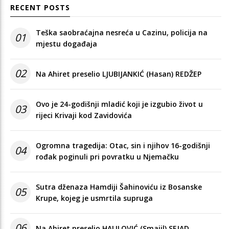
RECENT POSTS
Teška saobraćajna nesreća u Cazinu, policija na
01
mjestu događaja
02
Na Ahiret preselio LJUBIJANKIĆ (Hasan) REDŽEP
Ovo je 24-godišnji mladić koji je izgubio život u
03
rijeci Krivaji kod Zavidovića
Ogromna tragedija: Otac, sin i njihov 16-godišnji
04
rođak poginuli pri povratku u Njemačku
Sutra dženaza Hamdiji Šahinoviću iz Bosanske
05
Krupe, kojeg je usmrtila supruga
06
Na Ahiret preselio HALILOVIĆ (Smajil) SEJAD