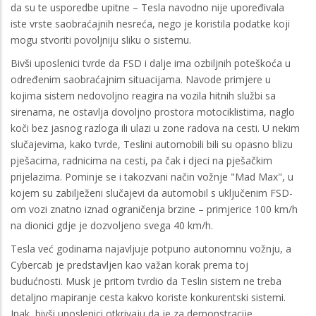
da su te usporedbe upitne – Tesla navodno nije upoređivala
iste vrste saobraćajnih nesreća, nego je koristila podatke koji
mogu stvoriti povoljniju sliku o sistemu.
Bivši uposlenici tvrde da FSD i dalje ima ozbiljnih poteškoća u
određenim saobraćajnim situacijama. Navode primjere u
kojima sistem nedovoljno reagira na vozila hitnih službi sa
sirenama, ne ostavlja dovoljno prostora motociklistima, naglo
koči bez jasnog razloga ili ulazi u zone radova na cesti. U nekim
slučajevima, kako tvrde, Teslini automobili bili su opasno blizu
pješacima, radnicima na cesti, pa čak i djeci na pješačkim
prijelazima. Pominje se i takozvani način vožnje "Mad Max", u
kojem su zabilježeni slučajevi da automobil s uključenim FSD-
om vozi znatno iznad ograničenja brzine – primjerice 100 km/h
na dionici gdje je dozvoljeno svega 40 km/h.
Tesla već godinama najavljuje potpuno autonomnu vožnju, a
Cybercab je predstavljen kao važan korak prema toj
budućnosti. Musk je pritom tvrdio da Teslin sistem ne treba
detaljno mapiranje cesta kakvo koriste konkurentski sistemi.
Ipak, bivši uposlenici otkrivaju da je za demonstracije