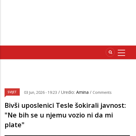
/ Uredio:
Amina
/
SVIJET
03 Jun, 2026 - 19:23
Comments
Bivši uposlenici Tesle šokirali javnost:
"Ne bih se u njemu vozio ni da mi
plate"