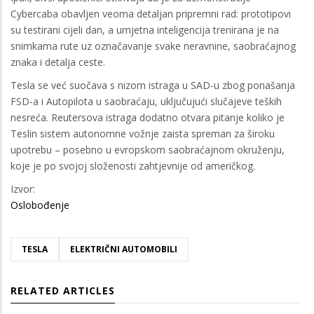
Cybercaba obavljen veoma detaljan pripremni rad: prototipovi
su testirani cijeli dan, a umjetna inteligencija trenirana je na
snimkama rute uz označavanje svake neravnine, saobraćajnog
znaka i detalja ceste.
Tesla se već suočava s nizom istraga u SAD-u zbog ponašanja
FSD-a i Autopilota u saobraćaju, uključujući slučajeve teških
nesreća. Reutersova istraga dodatno otvara pitanje koliko je
Teslin sistem autonomne vožnje zaista spreman za široku
upotrebu – posebno u evropskom saobraćajnom okruženju,
koje je po svojoj složenosti zahtjevnije od američkog.
Izvor:
Oslobođenje
TESLA
ELEKTRIČNI AUTOMOBILI
RELATED ARTICLES