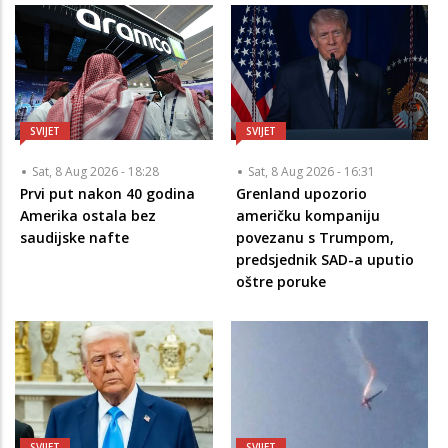
SVIJET
SVIJET
Sat, 8 Aug 2026 - 18:28
Sat, 8 Aug 2026 - 16:31
Prvi put nakon 40 godina
Grenland upozorio
Amerika ostala bez
američku kompaniju
saudijske nafte
povezanu s Trumpom,
predsjednik SAD-a uputio
oštre poruke
SVIJET
SVIJET