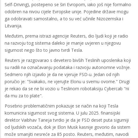
Self-Driving), postepeno se širi Evropom, iako još nije formalno
odobren na nivou cijele Evropske unije. Pojedine države mogu
ga odobravati samostalno, a to su već učinile Nizozemska i
Litvanija.
Međutim, prema istrazi agencije Reuters, dio ljudi koji je radio
na razvoju tog sistema daleko je manje uvjeren u njegovu
sigurnost nego što to javno tvrdi Tesla.
Reuters je razgovarao s devetero bivših Teslinih uposlenika koji
su radili na označavanju podataka i razvoju autonomne vožnje.
Sedmero njih izjavilo je da ne vjeruje FSD-u. Jedan od njih
poručio je: "Svakako, ne vjerujte Elonu u svemu ovome." Drugi
je rekao da se ne bi vozio u Teslinom robotaksiju Cybercab "ni
da mu za to plate".
Posebno problematičnim pokazuje se način na koji Tesla
komunicira sigurnost svog sistema. U julu 2025. finansijski
direktor Vaibhav Taneja tvrdio je da je FSD deset puta sigurniji
od ljudskih vozača, dok je Elon Musk kasnije govorio da sistem
može smanjiti nesreće za 85 posto. Reuters, međutim, navodi