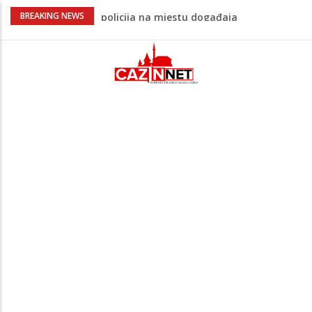
Ovo je 24-godišnji mladić koji je izgubio
BREAKING NEWS
život u rijeci Krivaji kod Zavidovića
Na Ahiret preselio LJUBIJANKIĆ (Hasan)
REDŽEP
Na Ahiret preselio HALILOVIĆ (Smajil)
SEJAD
Sutra dženaza Hamdiji Šahinoviću iz
Bosanske Krupe, kojeg je usmrtila
supruga
Teška saobraćajna nesreća u Cazinu,
policija na mjestu događaja