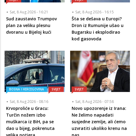
Sat, 8 Aug 2026 - 16:21
Sat, 8 Aug 2026 - 16:15
Sud zaustavio Trumpov
Šta se dešava u Europi?
plan za veliku plesnu
Dron iz Rumunije ušao u
dvoranu u Bijeloj kući
Bugarsku i eksplodirao
kod gasovoda
BOSNA I HERCEGOVINA
SVIJET
SVIJET
Sat, 8 Aug 2026 - 08:16
Sat, 8 Aug 2026 - 07:58
Krvoproliće u Gracu:
Novo upozorenje iz Irana:
Turčin nožem izbo
Ne želimo napadati
muškarca iz BiH, pa se
susjedne zemlje, ali ćemo
dao u bijeg, pokrenuta
uzvratiti ukoliko krenu na
velika potjera
nas