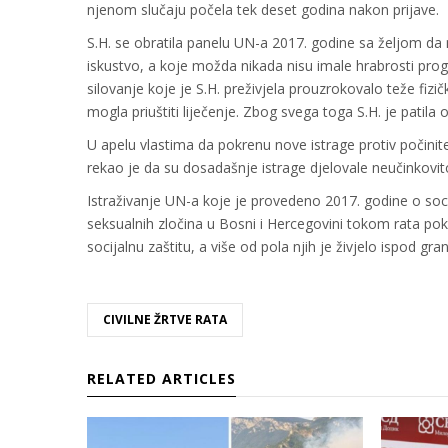
njenom slučaju počela tek deset godina nakon prijave.
S.H. se obratila panelu UN-a 2017. godine sa željom da n
iskustvo, a koje možda nikada nisu imale hrabrosti prog
silovanje koje je S.H. preživjela prouzrokovalo teže fizičk
mogla priuštiti liječenje. Zbog svega toga S.H. je patila 
U apelu vlastima da pokrenu nove istrage protiv počinit
rekao je da su dosadašnje istrage djelovale neučinkovit
Istraživanje UN-a koje je provedeno 2017. godine o soc
seksualnih zločina u Bosni i Hercegovini tokom rata pok
socijalnu zaštitu, a više od pola njih je živjelo ispod gr
CIVILNE ŽRTVE RATA
RELATED ARTICLES