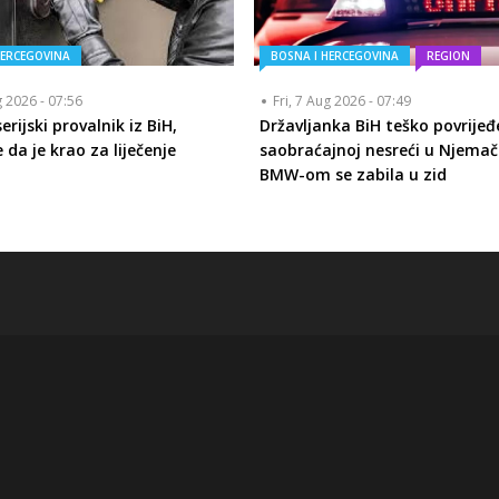
HERCEGOVINA
BOSNA I HERCEGOVINA
REGION
g 2026 - 07:56
Fri, 7 Aug 2026 - 07:49
rijski provalnik iz BiH,
Državljanka BiH teško povrijeđ
 da je krao za liječenje
saobraćajnoj nesreći u Njemač
BMW-om se zabila u zid