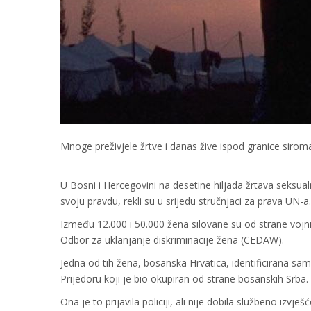
Mnoge preživjele žrtve i danas žive ispod granice sirom
U Bosni i Hercegovini na desetine hiljada žrtava seksua
svoju pravdu, rekli su u srijedu stručnjaci za prava UN-a.
Između 12.000 i 50.000 žena silovane su od strane vojn
Odbor za uklanjanje diskriminacije žena (CEDAW).
Jedna od tih žena, bosanska Hrvatica, identificirana samo
Prijedoru koji je bio okupiran od strane bosanskih Srba.
Ona je to prijavila policiji, ali nije dobila službeno izvje