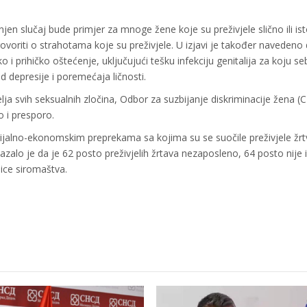
jen slučaj bude primjer za mnoge žene koje su preživjele slično ili is
ovoriti o strahotama koje su preživjele. U izjavi je također navedeno 
o i prihičko oštećenje, uključujući tešku infekciju genitalija za koju seb
od depresije i poremećaja ličnosti.
elja svih seksualnih zločina, Odbor za suzbijanje diskriminacije žena 
o i presporo.
ijalno-ekonomskim preprekama sa kojima su se suočile preživjele žrt
azalo je da je 62 posto preživjelih žrtava nezaposleno, 64 posto nije
anice siromaštva.