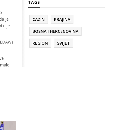
TAGS
to
da je
CAZIN
KRAJINA
i nije
BOSNA I HERCEGOVINA
(CEDAW)
REGION
SVIJET
ve
 imalo