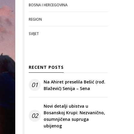
BOSNA I HERCEGOVINA
REGION
SVIJET
RECENT POSTS
Na Ahiret preselila Bešić (rođ.
01
Blažević) Senija – Sena
Novi detalji ubistva u
Bosanskoj Krupi: Nezvanično,
02
osumnjičena supruga
ubijenog