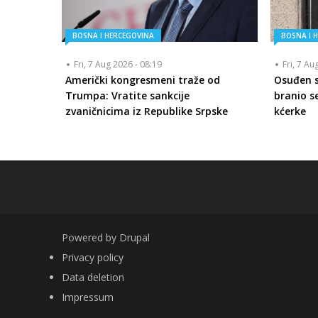
BOSNA I HERCEGOVINA
BOSNA I 
Fri, 7 Aug 2026 - 08:19
Fri, 7 Au
Američki kongresmeni traže od
Osuđen se
Trumpa: Vratite sankcije
branio se
zvaničnicima iz Republike Srpske
kćerke
Powered by
Drupal
FOOTER
Privacy policy
Data deletion
Impressum