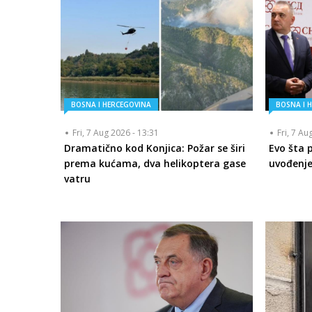
BOSNA I HERCEGOVINA
BOSNA I 
Fri, 7 Aug 2026 - 13:31
Fri, 7 Au
Dramatično kod Konjica: Požar se širi
Evo šta 
prema kućama, dva helikoptera gase
uvođenje
vatru