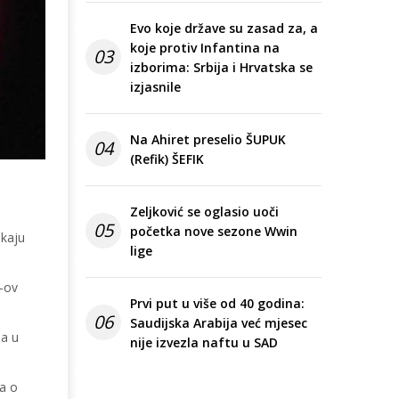
Evo koje države su zasad za, a
koje protiv Infantina na
03
izborima: Srbija i Hrvatska se
izjasnile
Na Ahiret preselio ŠUPUK
04
(Refik) ŠEFIK
Zeljković se oglasio uoči
05
početka nove sezone Wwin
ekaju
lige
N-ov
Prvi put u više od 40 godina:
06
Saudijska Arabija već mjesec
na u
nije izvezla naftu u SAD
ga o