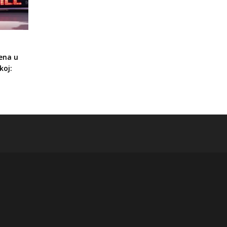
ena u
koj: