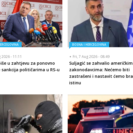
HERCEGOVINA
BOSNA I HERCEGOVINA
g 2026 - 11:11
Fri, 7 Aug 2026 - 08:49
piše u zahtjevu za ponovno
Suljagić se zahvalio američkim
 sankcija političarima u RS-u
zakonodavcima: Nećemo biti
zastrašeni i nastavit ćemo bra
istinu