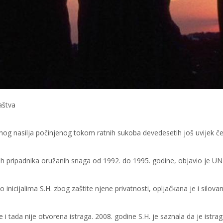
aštva
lnog nasilja počinjenog tokom ratnih sukoba devedesetih još uvijek č
ih pripadnika oružanih snaga od 1992. do 1995. godine, objavio je U
 inicijalima S.H. zbog zaštite njene privatnosti, opljačkana je i silova
šće i tada nije otvorena istraga. 2008. godine S.H. je saznala da je istra