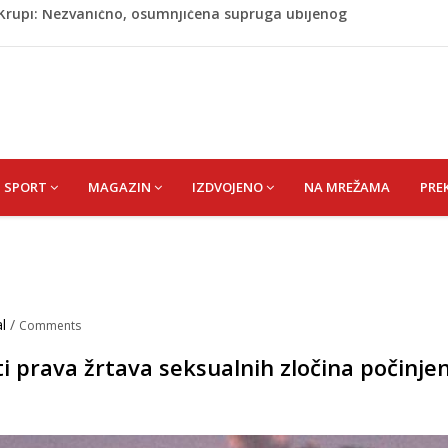
ažević) Senija – Sena
ŠEFIK
je protiv Infantina na izborima: Srbija i Hrvatska se
akon obilježavanja godišnjice: "Doživjela sam poniženje
 mom sinu"
j Krupi: Nezvanično, osumnjičena supruga ubijenog
SPORT
MAGAZIN
IZDVOJENO
NA MREŽAMA
PRE
al
/
Comments
i prava žrtava seksualnih zločina počinje