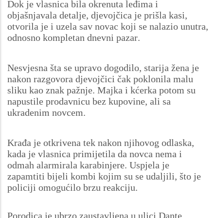
Dok je vlasnica bila okrenuta leđima i
objašnjavala detalje, djevojčica je prišla kasi,
otvorila je i uzela sav novac koji se nalazio unutra,
odnosno kompletan dnevni pazar.
Nesvjesna šta se upravo dogodilo, starija žena je
nakon razgovora djevojčici čak poklonila malu
sliku kao znak pažnje. Majka i kćerka potom su
napustile prodavnicu bez kupovine, ali sa
ukradenim novcem.
Krađa je otkrivena tek nakon njihovog odlaska,
kada je vlasnica primijetila da novca nema i
odmah alarmirala karabinjere. Uspjela je
zapamtiti bijeli kombi kojim su se udaljili, što je
policiji omogućilo brzu reakciju.
Porodica je ubrzo zaustavljena u ulici Dante,