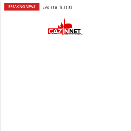
Krenuo u BiH sa 20 kilograma droge:
BREAKING NEWS
Uhapšen na granici
Juventus igra protiv Intera, Spaleti
razočarao navijače iz BiH
Užas: Uhapšen Italijan (45) kako
mobitelom snima djecu na plaži
Čistite dom? Obratite pažnju na stvari
koje ne biste trebali olako bacati u
smeće
Bebe koje odrastaju uz pse su zdravije:
Evo šta ih štiti