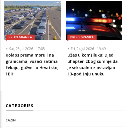
PREKO GRANICA
PREKO GRANICA
Sat, 25 Jul 2026 - 17:05
Fri, 24 Jul 2026 - 19:49
Kolaps prema moru i na
Užas u komšiluku: Djed
granicama, vozači satima
uhapšen zbog sumnje da
čekaju, gužve i u Hrvatskoj
je seksualno zlostavljao
i BiH
13-godišnju unuku
CATEGORIES
CAZIN