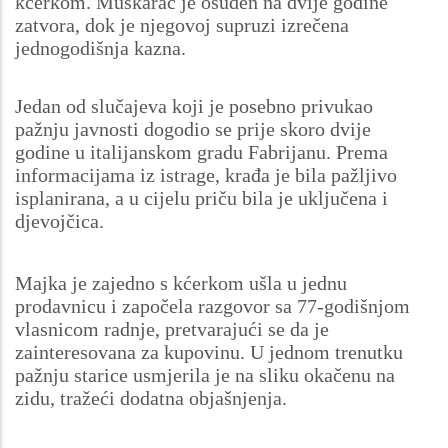
kćerkom. Muškarac je osuđen na dvije godine
zatvora, dok je njegovoj supruzi izrečena
jednogodišnja kazna.
Jedan od slučajeva koji je posebno privukao
pažnju javnosti dogodio se prije skoro dvije
godine u italijanskom gradu Fabrijanu. Prema
informacijama iz istrage, krađa je bila pažljivo
isplanirana, a u cijelu priču bila je uključena i
djevojčica.
Majka je zajedno s kćerkom ušla u jednu
prodavnicu i započela razgovor sa 77-godišnjom
vlasnicom radnje, pretvarajući se da je
zainteresovana za kupovinu. U jednom trenutku
pažnju starice usmjerila je na sliku okačenu na
zidu, tražeći dodatna objašnjenja.