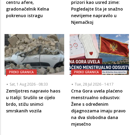
centru afere,
prizori kao usred zime:
gradonačelnik Kelna
Pogledajte šta je snažno
pokrenuo istragu
nevrijeme napravilo u
Njemačkoj
PREKO GRANICA
PREKO GRANICA
Sat, 1 Aug 2026 - 08:33
Tue, 28 Jul 2026 - 14:17
Zemljotres napravio haos
Crna Gora uvela plaćeno
u Italiji: Srušilo se cijelo
menstrualno odsustvo:
brdo, stižu snimci
Žene s određenim
smrskanih vozila
dijagnozama imaju pravo
na dva slobodna dana
mjesečno