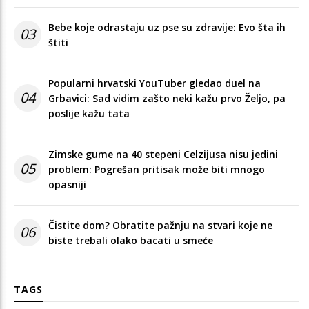
Bebe koje odrastaju uz pse su zdravije: Evo šta ih
03
štiti
Popularni hrvatski YouTuber gledao duel na
04
Grbavici: Sad vidim zašto neki kažu prvo Željo, pa
poslije kažu tata
Zimske gume na 40 stepeni Celzijusa nisu jedini
05
problem: Pogrešan pritisak može biti mnogo
opasniji
Čistite dom? Obratite pažnju na stvari koje ne
06
biste trebali olako bacati u smeće
TAGS