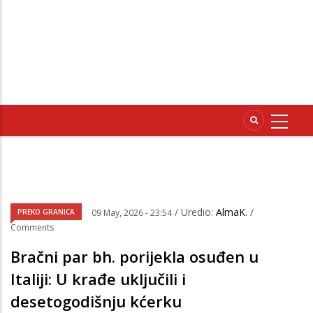
/ Uredio:
AlmaK.
/
PREKO GRANICA
09 May, 2026 - 23:54
Comments
Bračni par bh. porijekla osuđen u
Italiji: U krađe uključili i
desetogodišnju kćerku