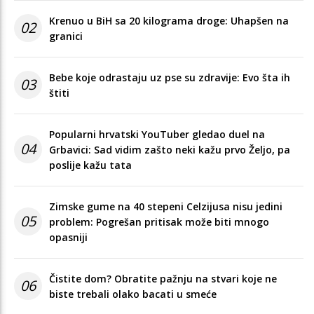
Krenuo u BiH sa 20 kilograma droge: Uhapšen na
02
granici
Bebe koje odrastaju uz pse su zdravije: Evo šta ih
03
štiti
Popularni hrvatski YouTuber gledao duel na
04
Grbavici: Sad vidim zašto neki kažu prvo Željo, pa
poslije kažu tata
Zimske gume na 40 stepeni Celzijusa nisu jedini
05
problem: Pogrešan pritisak može biti mnogo
opasniji
Čistite dom? Obratite pažnju na stvari koje ne
06
biste trebali olako bacati u smeće