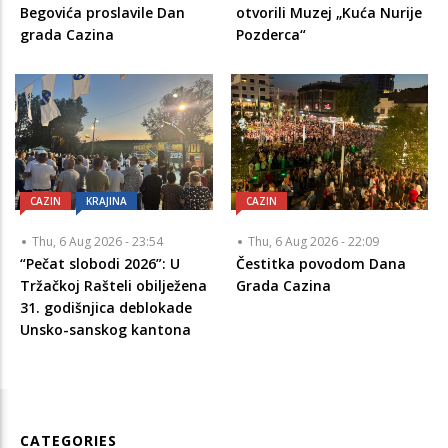
Begovića proslavile Dan
otvorili Muzej „Kuća Nurije
grada Cazina
Pozderca“
CAZIN
KRAJINA
CAZIN
Thu, 6 Aug 2026 - 23:54
Thu, 6 Aug 2026 - 22:09
“Pečat slobodi 2026”: U
Čestitka povodom Dana
Tržačkoj Rašteli obilježena
Grada Cazina
31. godišnjica deblokade
Unsko-sanskog kantona
CATEGORIES