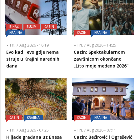
BIHAĆ
BUŽIM
CAZIN
KRAJINA
CAZIN
KRAJINA
Fri, 7 Aug 2026 - 16:19
Fri, 7 Aug 2026 - 14:25
Evo kad i evo gdje nema
Cazin: Spektakularnom
struje u Krajini narednih
završnicom okončano
dana
„Lito moje medeno 2026“
CAZIN
KRAJINA
CAZIN
KRAJINA
Fri, 7 Aug 2026 - 07:25
Fri, 7 Aug 2026 - 07:11
Hiljade građana uz Enesa
Cazin: Bećirović i Ogrešević