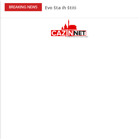
Krenuo u BiH sa 20 kilograma droge:
BREAKING NEWS
Uhapšen na granici
Juventus igra protiv Intera, Spaleti
razočarao navijače iz BiH
Užas: Uhapšen Italijan (45) kako
mobitelom snima djecu na plaži
Čistite dom? Obratite pažnju na stvari
koje ne biste trebali olako bacati u
smeće
Bebe koje odrastaju uz pse su zdravije:
Evo šta ih štiti