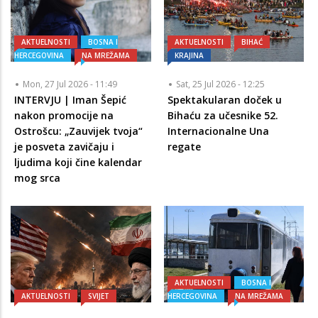
AKTUELNOSTI
BOSNA I
AKTUELNOSTI
BIHAĆ
HERCEGOVINA
NA MREŽAMA
KRAJINA
Mon, 27 Jul 2026 - 11:49
Sat, 25 Jul 2026 - 12:25
INTERVJU | Iman Šepić
Spektakularan doček u
nakon promocije na
Bihaću za učesnike 52.
Ostrošcu: „Zauvijek tvoja“
Internacionalne Una
je posveta zavičaju i
regate
ljudima koji čine kalendar
mog srca
AKTUELNOSTI
BOSNA I
AKTUELNOSTI
SVIJET
HERCEGOVINA
NA MREŽAMA