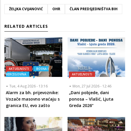
ŽELJKA CVIJANOVIĆ
OHR
ČLAN PREDSJEDNIŠTVA BIH
RELATED ARTICLES
AKTUELNOSTI
BOSNA I
HERCEGOVINA
AKTUELNOSTI
Tue, 4 Aug 2026 - 13:16
Mon, 27 Jul 2026 - 12:46
Alarm za bh. prijevoznike:
„Dani pobjede, dani
Vozače masovno vraćaju s
ponosa – Vlašić, Ljuta
granica EU, evo zašto
Greda 2026“