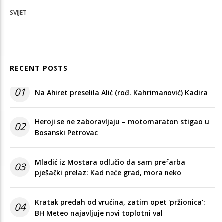
SVIJET
RECENT POSTS
01
Na Ahiret preselila Alić (rođ. Kahrimanović) Kadira
Heroji se ne zaboravljaju – motomaraton stigao u
02
Bosanski Petrovac
Mladić iz Mostara odlučio da sam prefarba
03
pješački prelaz: Kad neće grad, mora neko
Kratak predah od vrućina, zatim opet 'pržionica':
04
BH Meteo najavljuje novi toplotni val