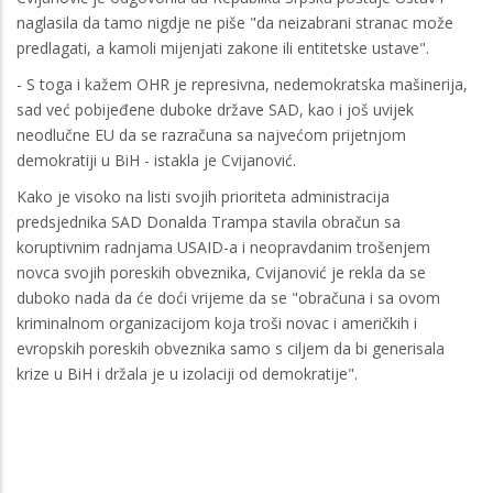
naglasila da tamo nigdje ne piše "da neizabrani stranac može
predlagati, a kamoli mijenjati zakone ili entitetske ustave".
- S toga i kažem OHR je represivna, nedemokratska mašinerija,
sad već pobijeđene duboke države SAD, kao i još uvijek
neodlučne EU da se razračuna sa najvećom prijetnjom
demokratiji u BiH - istakla je Cvijanović.
Kako je visoko na listi svojih prioriteta administracija
predsjednika SAD Donalda Trampa stavila obračun sa
koruptivnim radnjama USAID-a i neopravdanim trošenjem
novca svojih poreskih obveznika, Cvijanović je rekla da se
duboko nada da će doći vrijeme da se "obračuna i sa ovom
kriminalnom organizacijom koja troši novac i američkih i
evropskih poreskih obveznika samo s ciljem da bi generisala
krize u BiH i držala je u izolaciji od demokratije".