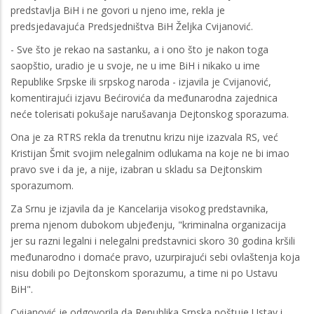
predstavlja BiH i ne govori u njeno ime, rekla je
predsjedavajuća Predsjedništva BiH Željka Cvijanović.
- Sve što je rekao na sastanku, a i ono što je nakon toga
saopštio, uradio je u svoje, ne u ime BiH i nikako u ime
Republike Srpske ili srpskog naroda - izjavila je Cvijanović,
komentirajući izjavu Bećirovića da međunarodna zajednica
neće tolerisati pokušaje narušavanja Dejtonskog sporazuma.
Ona je za RTRS rekla da trenutnu krizu nije izazvala RS, već
Kristijan Šmit svojim nelegalnim odlukama na koje ne bi imao
pravo sve i da je, a nije, izabran u skladu sa Dejtonskim
sporazumom.
Za Srnu je izjavila da je Kancelarija visokog predstavnika,
prema njenom dubokom ubjeđenju, "kriminalna organizacija
jer su razni legalni i nelegalni predstavnici skoro 30 godina kršili
međunarodno i domaće pravo, uzurpirajući sebi ovlaštenja koja
nisu dobili po Dejtonskom sporazumu, a time ni po Ustavu
BiH".
Cvijanović je odgovorila da Republika Srpska poštuje Ustav i