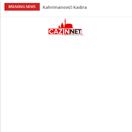
Heroji se ne zaboravljaju –
BREAKING NEWS
motomaraton stigao u Bosanski
Petrovac
Video/ Severina prekinula koncert i
poslala poruku o Srebrenici: Kad svi
priznamo genocid, bit ćemo sretne i
vesele države
Na Ahiret preselio RAMIĆ (SAFETA) SENAD
Kratak predah od vrućina, zatim opet
'pržionica': BH Meteo najavljuje novi
toplotni val
Na Ahiret preselila Alić (rođ.
Kahrimanović) Kadira