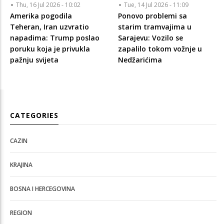
Thu, 16 Jul 2026 - 10:02
Tue, 14 Jul 2026 - 11:09
Amerika pogodila
Ponovo problemi sa
Teheran, Iran uzvratio
starim tramvajima u
napadima: Trump poslao
Sarajevu: Vozilo se
poruku koja je privukla
zapalilo tokom vožnje u
pažnju svijeta
Nedžarićima
CATEGORIES
CAZIN
KRAJINA
BOSNA I HERCEGOVINA
REGION