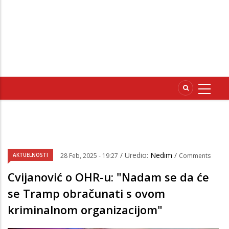
/ Uredio:
Nedim
/
AKTUELNOSTI
28 Feb, 2025 - 19:27
Comments
Cvijanović o OHR-u: "Nadam se da će
se Tramp obračunati s ovom
kriminalnom organizacijom"