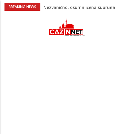
Na Ahiret preselila Bešić (rođ. Blažević)
BREAKING NEWS
Senija – Sena
Na Ahiret preselio ŠUPUK (Refik) ŠEFIK
Evo koje države su zasad za, a koje
protiv Infantina na izborima: Srbija i
Hrvatska se izjasnile
Majka Izeta Nanića progovorila nakon
obilježavanja godišnjice: "Doživjela sam
poniženje na mjestu gdje se odaje
počast mom sinu"
Novi detalji ubistva u Bosanskoj Krupi:
Nezvanično, osumnjičena supruga
ubijenog