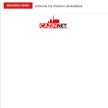
Ovo je 24-godišnji mladić koji je izgubio
BREAKING NEWS
život u rijeci Krivaji kod Zavidovića
Na Ahiret preselio LJUBIJANKIĆ (Hasan)
REDŽEP
Na Ahiret preselio HALILOVIĆ (Smajil)
SEJAD
Sutra dženaza Hamdiji Šahinoviću iz
Bosanske Krupe, kojeg je usmrtila
supruga
Teška saobraćajna nesreća u Cazinu,
policija na mjestu događaja