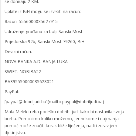
se doniraju 2 KM.
Uplate iz BiH mogu se izvršiti na račun:
Račun: 5556000035627915
Udruženje građana za bolji Sanski Most
Prijedorska 92b, Sanski Most 79260, BiH
Devizni račun:
NOVA BANKA A.D. BANJA LUKA
SWIFT: NOBIBA22
BA395550000035628021
PayPal:
[paypal@dobriljudi.ba](mailto:paypal@dobriljudi.ba)
Mala Melek treba podršku dobrih ljudi kako bi nastavila svoju
borbu. Pomozimo koliko možemo, jer nekome i najmanja
pomoć može značiti korak bliže liječenju, nadi i zdravijem
djetinjstvu.