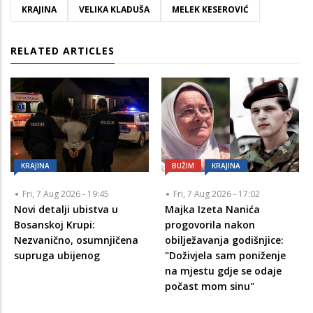
KRAJINA
VELIKA KLADUŠA
MELEK KESEROVIĆ
RELATED ARTICLES
KRAJINA
BUŽIM
KRAJINA
Fri, 7 Aug 2026 - 19:45
Fri, 7 Aug 2026 - 17:02
Novi detalji ubistva u
Majka Izeta Nanića
Bosanskoj Krupi:
progovorila nakon
Nezvanično, osumnjičena
obilježavanja godišnjice:
supruga ubijenog
"Doživjela sam poniženje
na mjestu gdje se odaje
počast mom sinu"