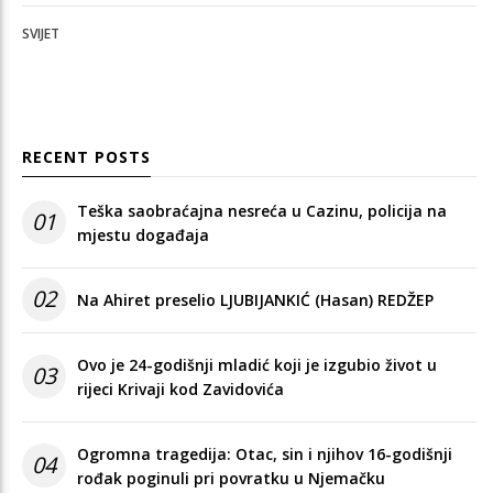
SVIJET
RECENT POSTS
Teška saobraćajna nesreća u Cazinu, policija na
01
mjestu događaja
02
Na Ahiret preselio LJUBIJANKIĆ (Hasan) REDŽEP
Ovo je 24-godišnji mladić koji je izgubio život u
03
rijeci Krivaji kod Zavidovića
Ogromna tragedija: Otac, sin i njihov 16-godišnji
04
rođak poginuli pri povratku u Njemačku