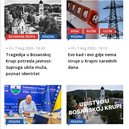
BIHAĆ
BUŽIM
CAZIN
BOSANSKA KRUPA
KRAJINA
KRAJINA
Fri, 7 Aug 2026 - 16:30
Fri, 7 Aug 2026 - 16:19
Tragedija u Bosanskoj
Evo kad i evo gdje nema
Krupi potresla javnost:
struje u Krajini narednih
Supruga ubila muža,
dana
poznat identitet
KRAJINA
KRAJINA