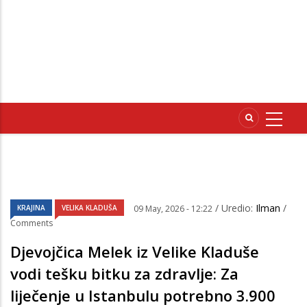
/ Uredio:
Ilman
/
KRAJINA
VELIKA KLADUŠA
09 May, 2026 - 12:22
Comments
Djevojčica Melek iz Velike Kladuše
vodi tešku bitku za zdravlje: Za
liječenje u Istanbulu potrebno 3.900