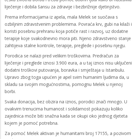
liječenje i dobila šansu za zdravije i bezbrižnije djetinjstvo.
Prema informacijama iz apela, mala Melek se suočava s
ozbiljnim zdravstvenim problemima. Povraća krv, gubi na kilaži i
koristi posebnu prehranu koja potiče rast i razvoj, uz dodatne
terapije koje svakodnevno mora piti. Njeno zdravstveno stanje
zahtijeva stalne kontrole, terapije, preglede i posebnu njegu.
Porodica se nalazi pred velikim troškovima. Predračun za
liječenje i preglede iznosi 3.900 eura, a u taj iznos nisu uključeni
dodatni troškovi putovanja, boravka i smještaja u Istanbulu.
Upravo zbog toga upućen je apel svim humanim ljudima da, u
skladu sa svojim mogućnostima, pomognu Melek u njenoj
borbi.
Svaka donacija, bez obzira na iznos, porodici znači mnogo. U
ovakvim trenucima humanost i solidarnost pokazuju koliko
zajednica može biti snažna kada se okupi oko jednog djeteta
kojem je pomoć potrebna.
Za pomoć Melek aktivan je humanitarni broj 17155, a pozivom