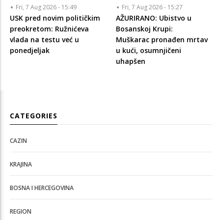
Fri, 7 Aug 2026 - 15:49
Fri, 7 Aug 2026 - 15:27
USK pred novim političkim
AŽURIRANO: Ubistvo u
preokretom: Ružnićeva
Bosanskoj Krupi:
vlada na testu već u
Muškarac pronađen mrtav
ponedjeljak
u kući, osumnjičeni
uhapšen
CATEGORIES
CAZIN
KRAJINA
BOSNA I HERCEGOVINA
REGION