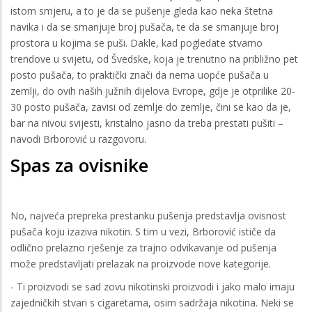
istom smjeru, a to je da se pušenje gleda kao neka štetna
navika i da se smanjuje broj pušača, te da se smanjuje broj
prostora u kojima se puši. Dakle, kad pogledate stvarno
trendove u svijetu, od Švedske, koja je trenutno na približno pet
posto pušača, to praktički znači da nema uopće pušača u
zemlji, do ovih naših južnih dijelova Evrope, gdje je otprilike 20-
30 posto pušača, zavisi od zemlje do zemlje, čini se kao da je,
bar na nivou svijesti, kristalno jasno da treba prestati pušiti –
navodi Brborović u razgovoru.
Spas za ovisnike
No, najveća prepreka prestanku pušenja predstavlja ovisnost
pušača koju izaziva nikotin. S tim u vezi, Brborović ističe da
odlično prelazno rješenje za trajno odvikavanje od pušenja
može predstavljati prelazak na proizvode nove kategorije.
- Ti proizvodi se sad zovu nikotinski proizvodi i jako malo imaju
zajedničkih stvari s cigaretama, osim sadržaja nikotina. Neki se