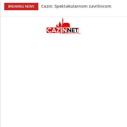
Cazin: Spektakularnom završnicom
BREAKING NEWS
okončano „Lito moje medeno 2026“
Na Ahiret preselila Rekić (Balić) Asima
Dramatično kod Konjica: Požar se širi
prema kućama, dva helikoptera gase
vatru
NESLUŽBENO: U Bosanskoj Krupi jutros
ubijen muškarac, policija još bez
službenog saopćenja
Horde zla neće u Mostar: Žestoko
prozvali rukovodstvo FK Sarajevo