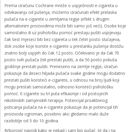
Prema izračunu Cochrane mreže o uspješnosti e-cigareta u
odvikavanju od pušenja, možemo izračunati efekt prelaska
pušača na e-cigarete u zemljama regije (efekt s drugim
alternativnim proizvodima može biti samo još veći). Osobe koje
samostalno ili uz psihološku pomoć prestaju pušiti uspijevaju
čak šest mjeseci biti bez cigareta u tek četiri posto slučajeva,
dok osobe koje koriste e-cigarete u prestanku pušenja dostižu
znatno bolji uspjeh do čak 12 posto. Očekivano je da čak 70
posto svih pušača želi prestati pušiti, a da 50 posto pokuša
godišnje prestati pušiti. Preneseno na zemlje regije, izračun
pokazuje da deseci hiljada pušača svake godine mogu dodatno
prestati pušiti koristeći e-cigarete, u odnosu na broj ljudi koji
mogu prestati samostalno, odnosno koristeći psihološku
pomoć. E-cigarete su tri puta efikasnije i od postojećih
nikotinskih zamjenskih terapija. Potencijal proaktivnog
poticanja pušača na e-cigarete pokazuje da je potencijal tih
proizvoda ogroman, posebno ako gledamo malo duže
razdoblje od 5 do 10 godina.
Brborović navodi kako je nekad i sam bio pušač, te da i na