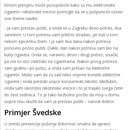
ličnom primjeru može posvjedočiti kako su mu elektronske
cigarete i nikotinske vrećice pomogle da se u potpunosti ostavi
ove štetne navike.
- Ja sam prestao pušiti, a onda se u Zagrebu desio potres, dva
zaredom. U tom potresu sam prilično stradao, jer baš u tom
nekom epicentru živim. I ja sam dva dana nakon potresa
ponovno počeo pušiti. Dakle, dan nakon potresa sam bio na
kutiji cigareta. Onda se, naravno, desio i drugi potres, sisački,
pa me to isto zadržalo na cigaretama. Nakon prvog potresa
sam godinu i po pušio, a onda sam prešao na električne
cigarete. Mislio sam da ću sad neko vrijeme koristiti električne
cigarete i onda prestati uopće konzumirati nikotin. Međutim,
onda sam iskoristio nikotinske vrećice i to je trajalo svega četiri
do šest sedmica. To je tako bezbolno prošlo da moji u domu
uopće nisu skužili da sam ja prestao pušiti – navodi doktor.
Primjer Švedske
U smislu prevencije pušenja Brborović smatra da upravo