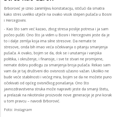
Brborović je iznio zanimljivu konstataciju, ističući da smatra
kako stres uveliko utječe na ovako visok stepen pušača u Bosni
i Hercegovini.
- Kao što sam već kazao, zbog stresa poslije potresa i ja sam
počeo pušiti. Ono što ja vidim u Bosni i Hercegovini jeste da je
to i dalje zemlja koja ima silne stresove. Da nemate te
stresove, onda bih imao veća očekivanja o pitanju smanjenja
pušača. A ovako, bojim se da, dok se i unutarnja i vanjska
politika, i okruženje, i finansije, i sve te stvari ne promijene,
nemate dobru podlogu za smanjenja broja pušača. Rekao sam
vam da je taj društveni dio ovisnosti užasno važan. Ukoliko ne
bude veće stabilnosti i većeg mira, bojim se da ne možete puno
očekivati od općeg ovisničkog ponašanja. Ono što
javnozdravstvena struka može napraviti jeste da smanji štetu,
a prelazak na nikotinske proizvode nove generacije je prvi korak
u tom pravcu – navodi Brborović.
Foto:
Instagram