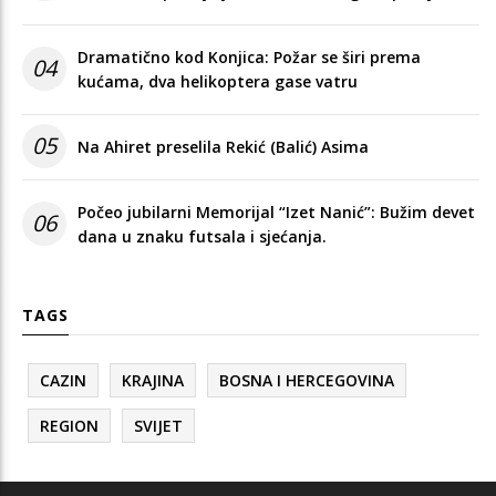
Dramatično kod Konjica: Požar se širi prema
04
kućama, dva helikoptera gase vatru
05
Na Ahiret preselila Rekić (Balić) Asima
Počeo jubilarni Memorijal “Izet Nanić”: Bužim devet
06
dana u znaku futsala i sjećanja.
TAGS
CAZIN
KRAJINA
BOSNA I HERCEGOVINA
REGION
SVIJET