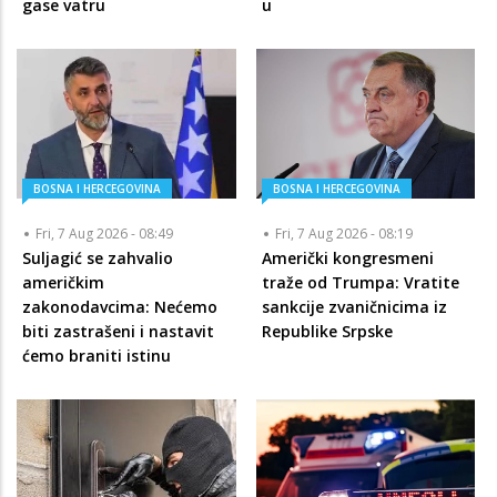
gase vatru
u
BOSNA I HERCEGOVINA
BOSNA I HERCEGOVINA
Fri, 7 Aug 2026 - 08:49
Fri, 7 Aug 2026 - 08:19
Suljagić se zahvalio
Američki kongresmeni
američkim
traže od Trumpa: Vratite
zakonodavcima: Nećemo
sankcije zvaničnicima iz
biti zastrašeni i nastavit
Republike Srpske
ćemo braniti istinu