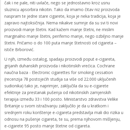
čak i ne pale, niti uvlače, nego se jednostavno kroz usnu
sluznicu apsorbira nikotin. Tako da imamo čitav niz proizvoda
naspram te jedne stare cigarete, koja je neka tradicija, koja je
zapravo najtoksičnija. Nema nikakve sumnje da su svi ti novi
proizvodi manje štetni. Kad kažem manje štetni, ne mislim
marginalno manje štetni, periferno manje, nego ozbiljno manje
štetni. Pričamo o do 100 puta manje štetnosti od cigareta –
ističe Brborović.
U njih, između ostalog, spadaju proizvodi poput e-cigareta,
grijanih duhanskih proizvoda i nikotinskih vrećica. Cochrane
naučna baza - Electronic cigarettes for smoking cessation
(recenzija 78 postojećih studija sa više od 22.000 uključenih
sudionika) tako je, naprimjer, zaključila da su e-cigarete
efektnije za prestanak pušenja od nikotinskih zamjenskih
terapija između 33 i 100 posto. Ministarstvo zdravstva Velike
Britanije u svom istraživanju zaključilo je da u kratkom i
srednjem roku korištenje e-cigareta predstavlja mali dio rizika u
odnosu na pušenje cigareta, te su, prema njihovom mišljenju,
e-cigarete 95 posto manje štetne od cigareta.