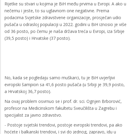
Rijetke su stvari u kojima je BiH među prvima u Evropi. A ako u
nečemu i jeste, to su uglavnom one negativne. Prema
podacima Svjetske zdravstvene organizacije, prosječan udio
pušača u odrasloj populaciji u 2022. godini u BiH iznosio je više
od 36 posto, po čemu je naša država treća u Evropi, iza Srbije
(39,5 posto) i Hrvatske (37 posto).
No, kada se pogledaju samo muškarci, tu je BiH uvjerljivi
evropski šampion sa 41,6 posto pušača (u Srbiji je 39,9 posto,
a Hrvatskoj 36,7 posto).
Na ovaj problem osvrnuo se i prof. dr. sci. Ognjen Brborović,
profesor na Medicinskom fakultetu Sveučilišta u Zagrebu i
specijalist za javno zdravstvo.
- Postoje svjetski trendovi, postoje evropski trendovi, pa ako
hoćete i balkanski trendovi, i svi do jednog, zapravo, idu u