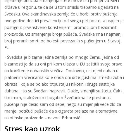
slijeđenje principa smanjenja štete može biti primjer za BiH i
države u regionu, te da se u tom smislu trebamo ugledati na
Švedsku. Ova skandinavska zemlja će u borbi protiv pušenja
ove godine dostići prevalenciju od svega pet posto, a uspjeh je
postignut prvenstveno korištenjem i promocijom bezdimnih
proizvoda. Uz smanjenje broja pušača, Švedska ima i najmanji
broj preranih smrti od bolesti povezanih s pušenjem u čitavoj
EU.
- Švedska je bizarna jedna zemlja po mnogo čemu. Jedna od
bizarnosti je da su oni prilikom ulazka u EU zaštitili svoje pravo
na korištenje duhanskih vrećica. Doslovno, usitnjeni duhan u
platnenim vrećicama koje onda oni drže gustima između zuba i
obraza i koje se polako otpuštaju i nikotin i druge sastojke
duhana. I to su Šveđani napravili. Dakle, smanjili su štetu. Čak i
ti mirnim, staloženim i bogatim Šveđanima se prestanak
pušenja nije desio sam od sebe, nego su mijenjali veće zlo za
manje, potičući pušače da s cigareta prelaze na alternativne
nikotinske proizvode – navodi Brborović.
Stres kao uzrok