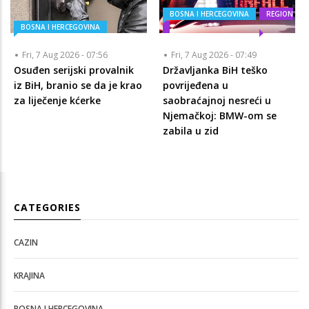
BOSNA I HERCEGOVINA
REGION
BOSNA I HERCEGOVINA
Fri, 7 Aug 2026 - 07:56
Fri, 7 Aug 2026 - 07:49
Osuđen serijski provalnik
Državljanka BiH teško
iz BiH, branio se da je krao
povrijeđena u
za liječenje kćerke
saobraćajnoj nesreći u
Njemačkoj: BMW-om se
zabila u zid
CATEGORIES
CAZIN
KRAJINA
BOSNA I HERCEGOVINA