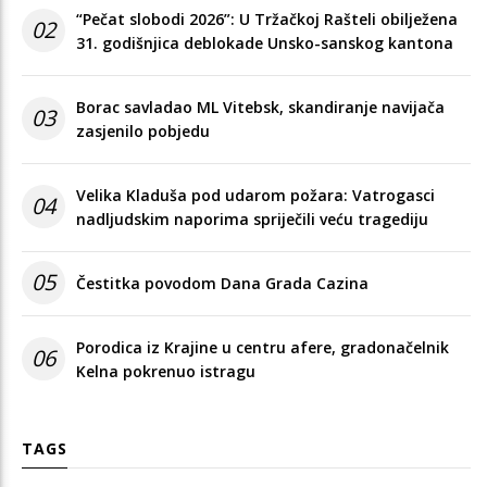
“Pečat slobodi 2026”: U Tržačkoj Rašteli obilježena
02
31. godišnjica deblokade Unsko-sanskog kantona
Borac savladao ML Vitebsk, skandiranje navijača
03
zasjenilo pobjedu
Velika Kladuša pod udarom požara: Vatrogasci
04
nadljudskim naporima spriječili veću tragediju
05
Čestitka povodom Dana Grada Cazina
Porodica iz Krajine u centru afere, gradonačelnik
06
Kelna pokrenuo istragu
TAGS