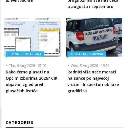
(Enver) Aldina
prognozirao šta nas čeka
u augustu i septembru
BOSNA I HERCEGOVINA
BOSNA I HERCEGOVINA
Thu, 6 Aug 2026 - 07:02
Wed, 5 Aug 2026 - 19:51
Kako ćemo glasati na
Radnici više neće morati
Općim izborima 2026? CIK
na sunce po najvećoj
objavio izgled prvih
vrućini: Inspektori obilaze
glasačkih listića
gradilišta
CATEGORIES