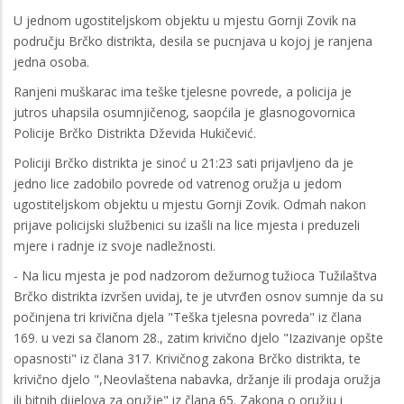
U jednom ugostiteljskom objektu u mjestu Gornji Zovik na
području Brčko distrikta, desila se pucnjava u kojoj je ranjena
jedna osoba.
Ranjeni muškarac ima teške tjelesne povrede, a policija je
jutros uhapsila osumnjičenog, saopćila je glasnogovornica
Policije Brčko Distrikta Dževida Hukičević.
Policiji Brčko distrikta je sinoć u 21:23 sati prijavljeno da je
jedno lice zadobilo povrede od vatrenog oružja u jedom
ugostiteljskom objektu u mjestu Gornji Zovik. Odmah nakon
prijave policijski službenici su izašli na lice mjesta i preduzeli
mjere i radnje iz svoje nadležnosti.
- Na licu mjesta je pod nadzorom dežurnog tužioca Tužilaštva
Brčko distrikta izvršen uvidaj, te je utvrđen osnov sumnje da su
počinjena tri krivična djela "Teška tjelesna povreda" iz člana
169. u vezi sa članom 28., zatim krivično djelo "Izazivanje opšte
opasnosti" iz člana 317. Krivičnog zakona Brčko distrikta, te
krivično djelo ",Neovlaštena nabavka, držanje ili prodaja oružja
ili bitnih dijelova za oružje" iz člana 65. Zakona o oružju i