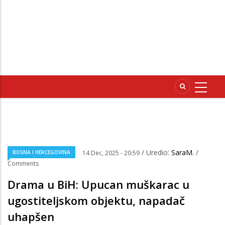
/ Uredio:
SaraM.
/
BOSNA I HERCEGOVINA
14 Dec, 2025 - 20:59
Comments
Drama u BiH: Upucan muškarac u
ugostiteljskom objektu, napadač
uhapšen