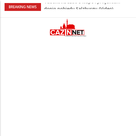
“Pečat slobodi 2026”: U Tržačkoj Rašteli
BREAKING NEWS
obilježena 31. godišnjica deblokade
Unsko-sanskog kantona
Porodica iz Krajine u centru afere,
gradonačelnik Kelna pokrenuo istragu
Čestitka povodom Dana Grada Cazina
Velika Kladuša pod udarom požara:
Vatrogasci nadljudskim naporima
spriječili veću tragediju
Tabaković ušao s klupe i prvijencem
donio pobjedu Salzburgu (Video)