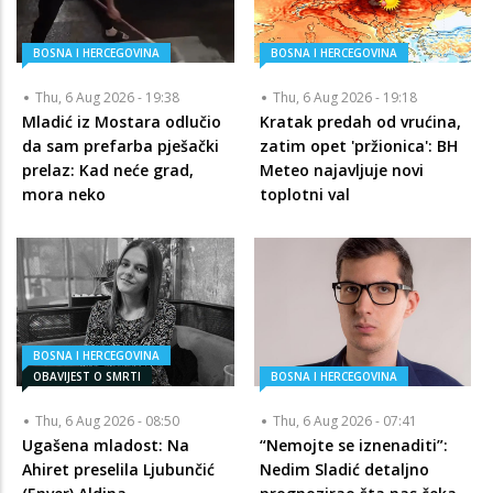
BOSNA I HERCEGOVINA
BOSNA I HERCEGOVINA
Thu, 6 Aug 2026 - 19:38
Thu, 6 Aug 2026 - 19:18
Mladić iz Mostara odlučio
Kratak predah od vrućina,
da sam prefarba pješački
zatim opet 'pržionica': BH
prelaz: Kad neće grad,
Meteo najavljuje novi
mora neko
toplotni val
BOSNA I HERCEGOVINA
OBAVIJEST O SMRTI
BOSNA I HERCEGOVINA
Thu, 6 Aug 2026 - 08:50
Thu, 6 Aug 2026 - 07:41
Ugašena mladost: Na
“Nemojte se iznenaditi”:
Ahiret preselila Ljubunčić
Nedim Sladić detaljno