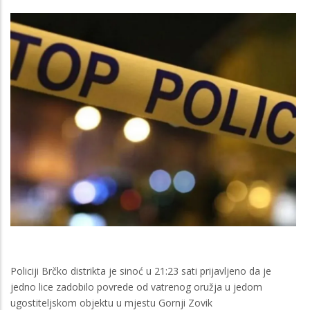
Policiji Brčko distrikta je sinoć u 21:23 sati prijavljeno da je
jedno lice zadobilo povrede od vatrenog oružja u jedom
ugostiteljskom objektu u mjestu Gornji Zovik