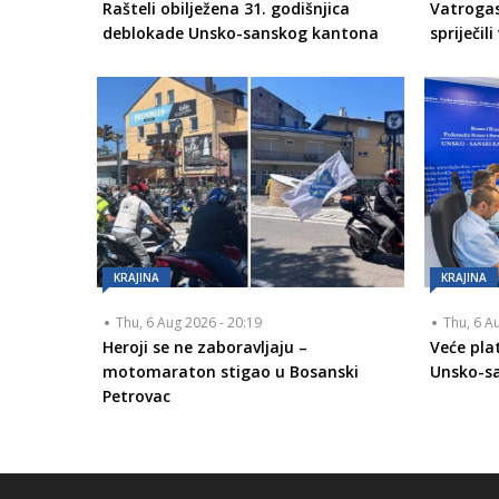
Rašteli obilježena 31. godišnjica
Vatroga
deblokade Unsko-sanskog kantona
spriječil
KRAJINA
KRAJINA
Thu, 6 Aug 2026 - 20:19
Thu, 6 A
Heroji se ne zaboravljaju –
Veće pla
motomaraton stigao u Bosanski
Unsko-s
Petrovac