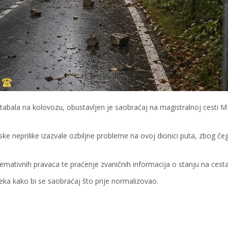
stabala na kolovozu, obustavljen je saobraćaj na magistralnoj cesti M
e neprilike izazvale ozbiljne probleme na ovoj dionici puta, zbog čeg
ernativnih pravaca te praćenje zvaničnih informacija o stanju na cest
eka kako bi se saobraćaj što prije normalizovao.