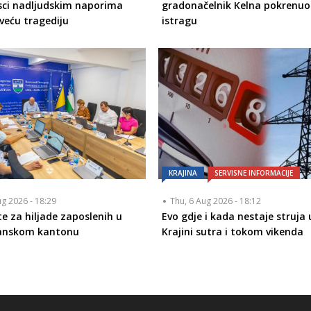
sci nadljudskim naporima
gradonačelnik Kelna pokrenuo
i veću tragediju
istragu
KRAJINA
SERVISNE INFORMACIJE
ug 2026 - 18:29
Thu, 6 Aug 2026 - 18:12
te za hiljade zaposlenih u
Evo gdje i kada nestaje struja 
anskom kantonu
Krajini sutra i tokom vikenda