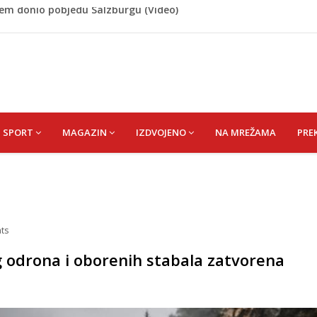
 Rašteli obilježena 31. godišnjica deblokade Unsko-sanskog
re, gradonačelnik Kelna pokrenuo istragu
azina
a: Vatrogasci nadljudskim naporima spriječili veću
cem donio pobjedu Salzburgu (Video)
SPORT
MAGAZIN
IZDVOJENO
NA MREŽAMA
PRE
ts
g odrona i oborenih stabala zatvorena