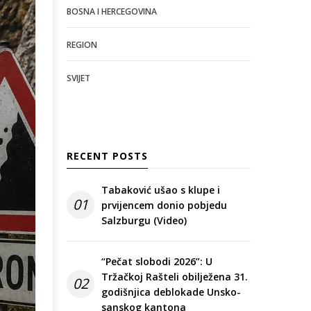
BOSNA I HERCEGOVINA
REGION
SVIJET
RECENT POSTS
Tabaković ušao s klupe i
01
prvijencem donio pobjedu
Salzburgu (Video)
“Pečat slobodi 2026”: U
Tržačkoj Rašteli obilježena 31.
02
godišnjica deblokade Unsko-
sanskog kantona