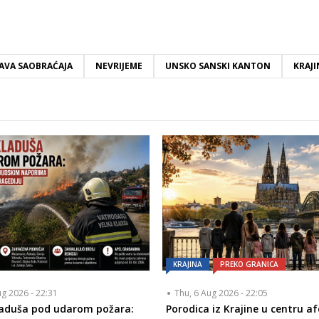
AVA SAOBRAĆAJA
NEVRIJEME
UNSKO SANSKI KANTON
KRAJI
KRAJINA
PREKO GRANICA
ug 2026 - 22:31
Thu, 6 Aug 2026 - 22:05
laduša pod udarom požara:
Porodica iz Krajine u centru af