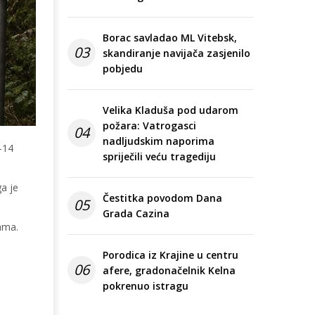
Borac savladao ML Vitebsk,
03
skandiranje navijača zasjenilo
pobjedu
Velika Kladuša pod udarom
požara: Vatrogasci
04
nadljudskim naporima
-14
spriječili veću tragediju
a je
Čestitka povodom Dana
05
Grada Cazina
ama.
Porodica iz Krajine u centru
06
afere, gradonačelnik Kelna
pokrenuo istragu