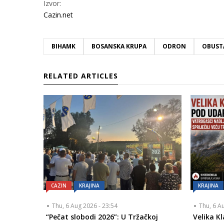
Izvor:
Cazin.net
BIHAMK
BOSANSKA KRUPA
ODRON
OBUST
RELATED ARTICLES
CAZIN
KRAJINA
KRAJINA
Thu, 6 Aug 2026 - 23:54
Thu, 6 A
“Pečat slobodi 2026”: U Tržačkoj
Velika K