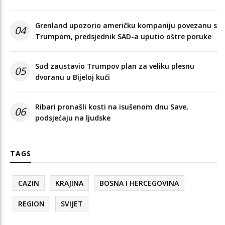
Grenland upozorio američku kompaniju povezanu s
04
Trumpom, predsjednik SAD-a uputio oštre poruke
Sud zaustavio Trumpov plan za veliku plesnu
05
dvoranu u Bijeloj kući
Ribari pronašli kosti na isušenom dnu Save,
06
podsjećaju na ljudske
TAGS
CAZIN
KRAJINA
BOSNA I HERCEGOVINA
REGION
SVIJET