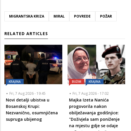
MIGRANTSKA KRIZA
MIRAL
POVREDE
POŽAR
RELATED ARTICLES
KRAJINA
BUŽIM
KRAJINA
Fri, 7 Aug 2026 - 19:45
Fri, 7 Aug 2026 - 17:02
Novi detalji ubistva u
Majka Izeta Nanića
Bosanskoj Krupi:
progovorila nakon
Nezvanično, osumnjičena
obilježavanja godišnjice:
supruga ubijenog
"Doživjela sam poniženje
na mjestu gdje se odaje