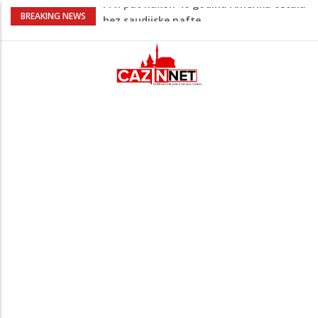
Vrućine pune hitne pomoći: Sve više
BREAKING NEWS
pacijenata zbog dehidracije, vrtoglavice i
kolapsa
Šta je Vučić prešutio Zelenskom?
Putinovo ime nije smio da izgovori
Šta se dešava u Europi? Dron iz
Rumunije ušao u Bugarsku i eksplodirao
kod gasovoda
Ribari pronašli kosti na isušenom dnu
Save, podsjećaju na ljudske
Prvi put nakon 40 godina Amerika ostala
bez saudijske nafte