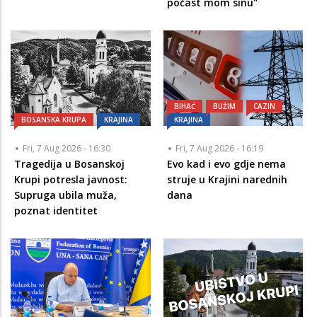
počast mom sinu"
BIHAĆ
BUŽIM
CAZIN
BOSANSKA KRUPA
KRAJINA
KRAJINA
Fri, 7 Aug 2026 - 16:30
Fri, 7 Aug 2026 - 16:19
Tragedija u Bosanskoj
Evo kad i evo gdje nema
Krupi potresla javnost:
struje u Krajini narednih
Supruga ubila muža,
dana
poznat identitet