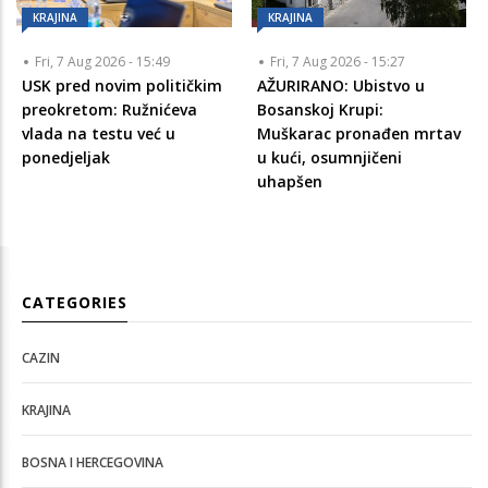
KRAJINA
KRAJINA
Fri, 7 Aug 2026 - 15:49
Fri, 7 Aug 2026 - 15:27
USK pred novim političkim
AŽURIRANO: Ubistvo u
preokretom: Ružnićeva
Bosanskoj Krupi:
vlada na testu već u
Muškarac pronađen mrtav
ponedjeljak
u kući, osumnjičeni
uhapšen
CATEGORIES
CAZIN
KRAJINA
BOSNA I HERCEGOVINA