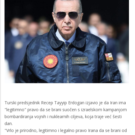
Turski predsjednik Recep Tayyip Erdogan izjavio je da Iran ima
"legitimno" pravo da se brani suočen s izraelskom kampanjom
bombardiranja vojnih i nuklearnih ciljeva, koja traje već šesti
dan.
"Vrlo je prirodno, legitimno i legalno pravo Irana da se brani od