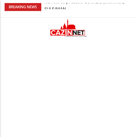
Kafa, umjetnost i Alajbegović: Juventus
BREAKING NEWS
objavio spektakularan video
Poznat termin dženaze NADAREVIĆ
ŠEFIKU
Na Ahiret preselila SAMARDŽIĆ (rođ.
Čizmić) AJIŠA
Na Ahiret preselila DERVIŠEVIĆ (rođ.
ALIČAJIĆ) MINE
Na Ahiret preselio ĆORALIĆ (Mahmut)
SULEJMAN