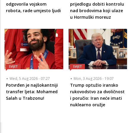
odgovorila vojskom
prijedlogu dobiti kontrolu
robota, rade umjesto ljudi
nad brodovima koji ulaze
u Hormuški moreuz
SVIJET
SVIJET
Wed, 5 Aug 2026 - 07:27
Mon, 3 Aug 2026 - 19:07
Potvrđen je najšokantniji
Trump optužio iransko
transfer ljeta: Mohamed
rukovodstvo za dvoličnost
Salah u Trabzonu!
i poručio: Iran neće imati
nuklearno oružje