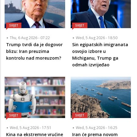
SVIJET
SVIJET
Thu, 6 Aug 2026 - 07:22
Wed, 5 Aug 2026 - 18:50
Trump tvrdi da je dogovor
Sin egipatskih imigranata
blizu: Iran preuzima
osvojio izbore u
kontrolu nad moreuzom?
Michiganu, Trump ga
odmah izvrijeđao
SVIJET
SVIJET
Wed, 5 Aug 2026 - 17:51
Wed, 5 Aug 2026 - 16:25
Kina na ekstremne vrućine
Iran će prema novom