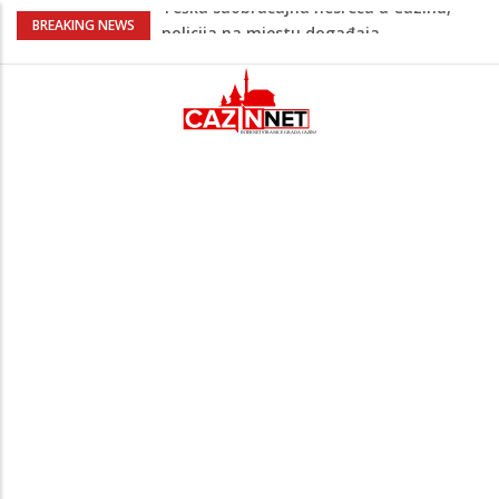
Ovo je 24-godišnji mladić koji je izgubio
BREAKING NEWS
život u rijeci Krivaji kod Zavidovića
Na Ahiret preselio LJUBIJANKIĆ (Hasan)
REDŽEP
Na Ahiret preselio HALILOVIĆ (Smajil)
SEJAD
Sutra dženaza Hamdiji Šahinoviću iz
Bosanske Krupe, kojeg je usmrtila
supruga
Teška saobraćajna nesreća u Cazinu,
policija na mjestu događaja