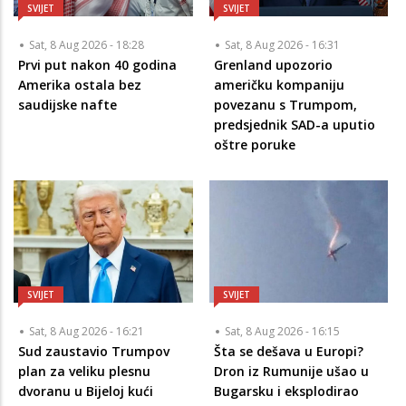
SVIJET
SVIJET
Sat, 8 Aug 2026 - 18:28
Sat, 8 Aug 2026 - 16:31
Prvi put nakon 40 godina
Grenland upozorio
Amerika ostala bez
američku kompaniju
saudijske nafte
povezanu s Trumpom,
predsjednik SAD-a uputio
oštre poruke
SVIJET
SVIJET
Sat, 8 Aug 2026 - 16:21
Sat, 8 Aug 2026 - 16:15
Sud zaustavio Trumpov
Šta se dešava u Europi?
plan za veliku plesnu
Dron iz Rumunije ušao u
dvoranu u Bijeloj kući
Bugarsku i eksplodirao