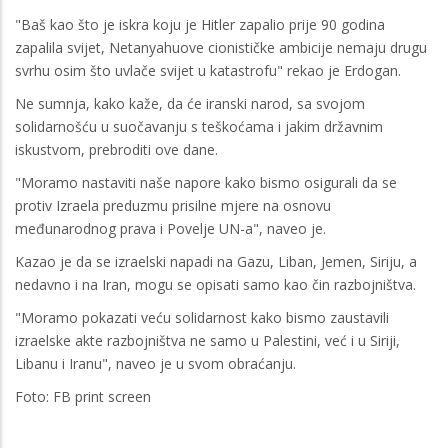
"Baš kao što je iskra koju je Hitler zapalio prije 90 godina
zapalila svijet, Netanyahuove cionističke ambicije nemaju drugu
svrhu osim što uvlače svijet u katastrofu" rekao je Erdogan.
Ne sumnja, kako kaže, da će iranski narod, sa svojom
solidarnošću u suočavanju s teškoćama i jakim državnim
iskustvom, prebroditi ove dane.
"Moramo nastaviti naše napore kako bismo osigurali da se
protiv Izraela preduzmu prisilne mjere na osnovu
međunarodnog prava i Povelje UN-a", naveo je.
Kazao je da se izraelski napadi na Gazu, Liban, Jemen, Siriju, a
nedavno i na Iran, mogu se opisati samo kao čin razbojništva.
"Moramo pokazati veću solidarnost kako bismo zaustavili
izraelske akte razbojništva ne samo u Palestini, već i u Siriji,
Libanu i Iranu", naveo je u svom obraćanju.
Foto: FB print screen