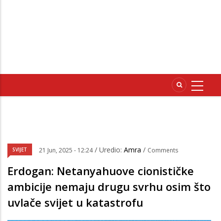
/ Uredio:
Amra
/
SVIJET
21 Jun, 2025 - 12:24
Comments
Erdogan: Netanyahuove cionističke
ambicije nemaju drugu svrhu osim što
uvlače svijet u katastrofu