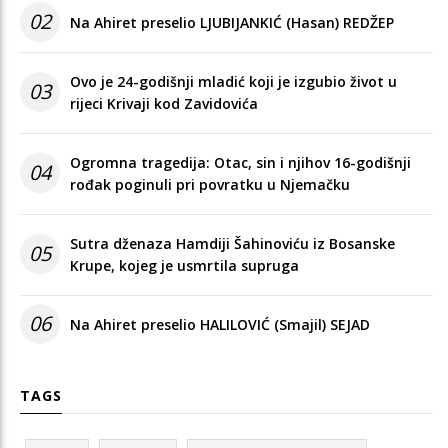
02
Na Ahiret preselio LJUBIJANKIĆ (Hasan) REDŽEP
Ovo je 24-godišnji mladić koji je izgubio život u
03
rijeci Krivaji kod Zavidovića
Ogromna tragedija: Otac, sin i njihov 16-godišnji
04
rođak poginuli pri povratku u Njemačku
Sutra dženaza Hamdiji Šahinoviću iz Bosanske
05
Krupe, kojeg je usmrtila supruga
06
Na Ahiret preselio HALILOVIĆ (Smajil) SEJAD
TAGS