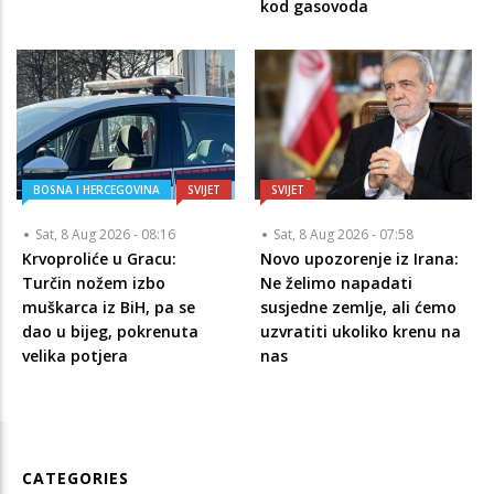
kod gasovoda
BOSNA I HERCEGOVINA
SVIJET
SVIJET
Sat, 8 Aug 2026 - 08:16
Sat, 8 Aug 2026 - 07:58
Krvoproliće u Gracu:
Novo upozorenje iz Irana:
Turčin nožem izbo
Ne želimo napadati
muškarca iz BiH, pa se
susjedne zemlje, ali ćemo
dao u bijeg, pokrenuta
uzvratiti ukoliko krenu na
velika potjera
nas
CATEGORIES