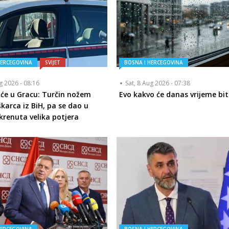
HERCEGOVINA
SVIJET
BOSNA I HERCEGOVINA
ug 2026 - 08:16
Sat, 8 Aug 2026 - 07:38
iće u Gracu: Turčin nožem
Evo kakvo će danas vrijeme bit
karca iz BiH, pa se dao u
okrenuta velika potjera