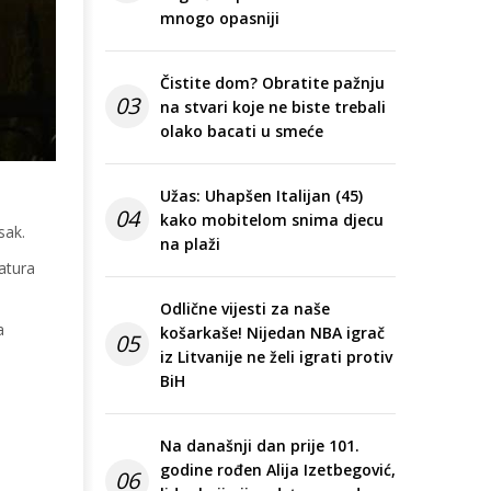
mnogo opasniji
Čistite dom? Obratite pažnju
03
na stvari koje ne biste trebali
olako bacati u smeće
Užas: Uhapšen Italijan (45)
04
kako mobitelom snima djecu
sak.
na plaži
atura
Odlične vijesti za naše
a
košarkaše! Nijedan NBA igrač
05
iz Litvanije ne želi igrati protiv
BiH
Na današnji dan prije 101.
godine rođen Alija Izetbegović,
06