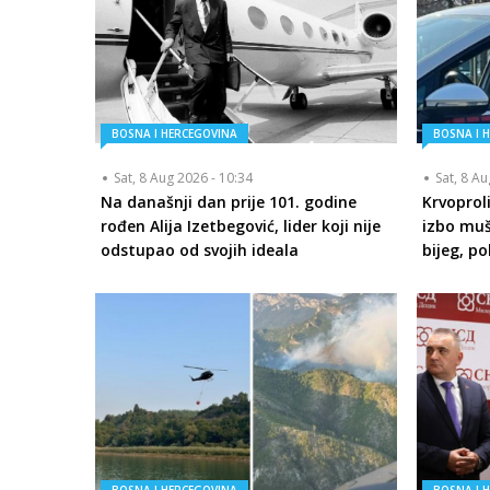
BOSNA I HERCEGOVINA
BOSNA I 
Sat, 8 Aug 2026 - 10:34
Sat, 8 A
Na današnji dan prije 101. godine
Krvoprol
rođen Alija Izetbegović, lider koji nije
izbo muš
odstupao od svojih ideala
bijeg, p