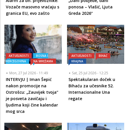
Alarm za bh. prijevoznike:
„Dani pobjede, dani
Vozače masovno vraćaju s
ponosa – Vlašić, Ljuta
granica EU, evo zašto
Greda 2026“
AKTUELNOSTI
BOSNA I
AKTUELNOSTI
BIHAĆ
HERCEGOVINA
NA MREŽAMA
KRAJINA
Mon, 27 Jul 2026 - 11:49
Sat, 25 Jul 2026 - 12:25
INTERVJU | Iman Šepić
Spektakularan doček u
nakon promocije na
Bihaću za učesnike 52.
Ostrošcu: „Zauvijek tvoja“
Internacionalne Una
je posveta zavičaju i
regate
ljudima koji čine kalendar
mog srca