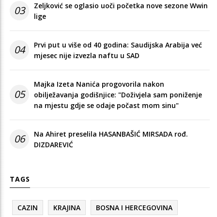
Zeljković se oglasio uoči početka nove sezone Wwin
03
lige
Prvi put u više od 40 godina: Saudijska Arabija već
04
mjesec nije izvezla naftu u SAD
Majka Izeta Nanića progovorila nakon
05
obilježavanja godišnjice: "Doživjela sam poniženje
na mjestu gdje se odaje počast mom sinu"
Na Ahiret preselila HASANBAŠIĆ MIRSADA rođ.
06
DIZDAREVIĆ
TAGS
CAZIN
KRAJINA
BOSNA I HERCEGOVINA