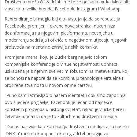
Društvena mreža će zadržati ime te će od sada tvrtka Meta biti
vlasnica tri velika brenda: Facebook, Instagram i WhatsApp.
Rebrendiranje bi moglo biti dio nastojanja da se reputacija
Facebooka promijeni i okrene nova stranica, nakon niza
dezinformacija na njegovim platformama, neuspjeha u
moderiranju sadržaja i otkrića o negativnom utjecaju njegovih
proizvoda na mentalno zdravlje nekih korisnika.
Promjena imena, koju je Zuckerberg najavio tokom
kompanijske konferencije o virtuelnoj stvarnosti Connect,
usklađena je s njenim sve većim fokusom na metaverzum, koji
se odnosi na napore da se kombinuju tehnologije virtuelne i
proširene stvarnosti u novom online carstvu.
"Puno sam razmišljao o našem identitetu dok smo započinjali
ovo sljedeće poglavlje. Facebook je jedan od najčešće
korištenih proizvoda u historiji svijeta", rekao je Zuckerberg u
četvrtak, dodajući da je to kultni brend društvenih medija.
"Danas nas vide kao kompaniju društvenih medija, ali u našem
'DNK-u' mi smo kompanija koja gradi tehnologiju za