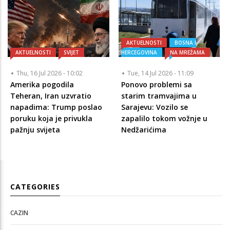
AKTUELNOSTI
BOSNA I
AKTUELNOSTI
SVIJET
HERCEGOVINA
NA MREŽAMA
Thu, 16 Jul 2026 - 10:02
Tue, 14 Jul 2026 - 11:09
Amerika pogodila
Ponovo problemi sa
Teheran, Iran uzvratio
starim tramvajima u
napadima: Trump poslao
Sarajevu: Vozilo se
poruku koja je privukla
zapalilo tokom vožnje u
pažnju svijeta
Nedžarićima
CATEGORIES
CAZIN