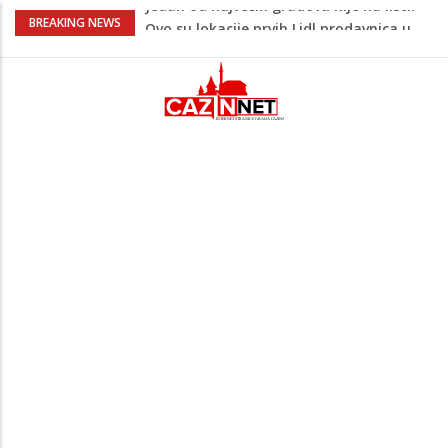
Na Ahiret preselio ŠUPUK (Refik) ŠEFIK
BREAKING NEWS
Majka Izeta Nanića progovorila nakon
obilježavanja godišnjice: "Doživjela sam
poniženje na mjestu gdje se odaje
počast mom sinu"
Prvi put u više od 40 godina: Saudijska
Arabija već mjesec nije izvezla naftu u
SAD
Zeljković se oglasio uoči početka nove
sezone Wwin lige
Jedan od najvećih gradova nije na listi:
Ovo su lokacije prvih Lidl prodavnica u
BiH